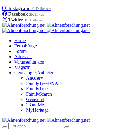
Instagram
10
Followers
Facebook
2K
Likes
Twitter
10
Followers
Home
Fernabfrage
Forum
Adressen
Veranstaltungen
Magazin
Genealogie-Anbieter
Ancestry
FamilyTreeDNA
FamilyTree
FamilySearch
Geneanet
23andMe
MyHeritage