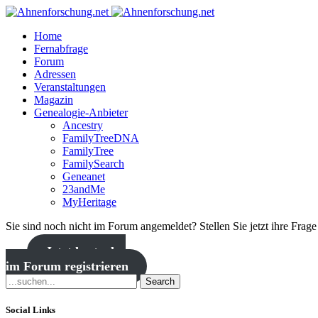
Home
Fernabfrage
Forum
Adressen
Veranstaltungen
Magazin
Genealogie-Anbieter
Ancestry
FamilyTreeDNA
FamilyTree
FamilySearch
Geneanet
23andMe
MyHeritage
Sie sind noch nicht im Forum angemeldet? Stellen Sie jetzt ihre Frag
Jetzt kostenlos
im Forum registrieren
Search
Social Links