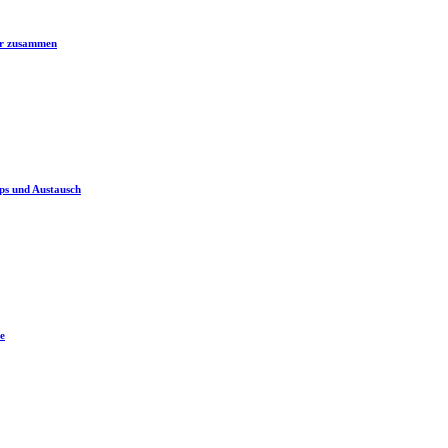
er zusammen
ps und Austausch
e