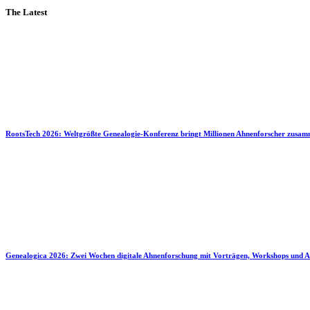
The Latest
RootsTech 2026: Weltgrößte Genealogie-Konferenz bringt Millionen Ahnenforscher zusa
Genealogica 2026: Zwei Wochen digitale Ahnenforschung mit Vorträgen, Workshops und A