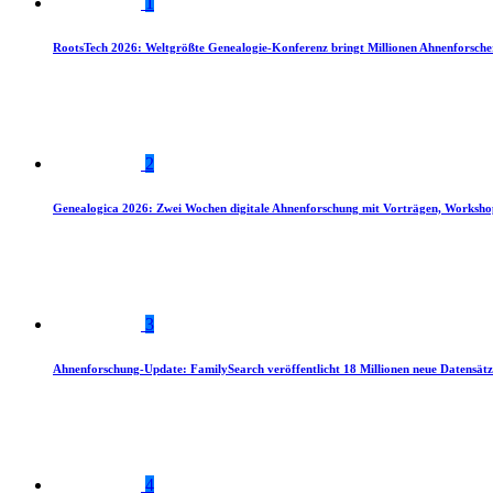
1
RootsTech 2026: Weltgrößte Genealogie-Konferenz bringt Millionen Ahnenforsch
2
Genealogica 2026: Zwei Wochen digitale Ahnenforschung mit Vorträgen, Worksho
3
Ahnenforschung-Update: FamilySearch veröffentlicht 18 Millionen neue Datensätz
4