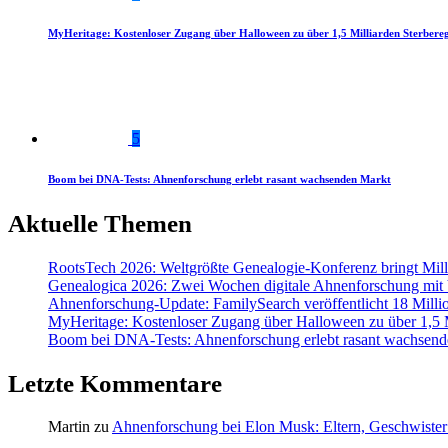
MyHeritage: Kostenloser Zugang über Halloween zu über 1,5 Milliarden Sterbereg
5
Boom bei DNA-Tests: Ahnenforschung erlebt rasant wachsenden Markt
Aktuelle Themen
RootsTech 2026: Weltgrößte Genealogie-Konferenz bringt Mi
Genealogica 2026: Zwei Wochen digitale Ahnenforschung mit
Ahnenforschung-Update: FamilySearch veröffentlicht 18 Milli
MyHeritage: Kostenloser Zugang über Halloween zu über 1,5 Mi
Boom bei DNA-Tests: Ahnenforschung erlebt rasant wachsend
Letzte Kommentare
Martin
zu
Ahnenforschung bei Elon Musk: Eltern, Geschwister