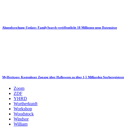
Ahnenforschung-Update: FamilySearch veröffentlicht 18 Millionen neue Datensätze
MyHeritage: Kostenloser Zugang über Halloween zu über 1,5 Milliarden Sterberegistern
Zoom
ZDF
YHRD
Wortherkunft
Workshop
Woodstock
Windsor
William