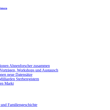
istern
llionen Ahnenforscher zusammen
 Vorträgen, Workshops und Austausch
onen neue Datensätze
lliarden Sterberegistern
en Markt
 und Familiengeschichte