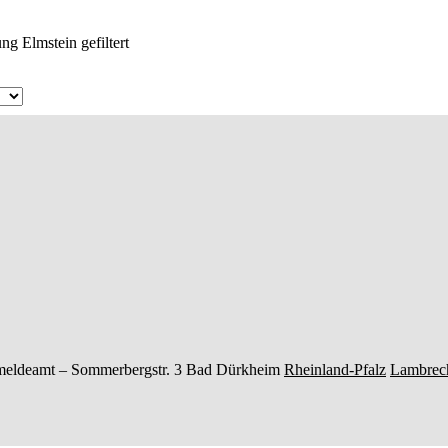
g Elmstein gefiltert
meldeamt –
Sommerbergstr. 3
Bad Dürkheim
Rheinland-Pfalz
Lambrec