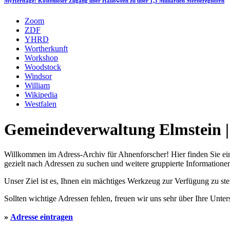
MyHeritage: Kostenloser Zugang über Halloween zu über 1,5 Milliarden Sterberegistern
Zoom
ZDF
YHRD
Wortherkunft
Workshop
Woodstock
Windsor
William
Wikipedia
Westfalen
Gemeindeverwaltung Elmstein |
Willkommen im Adress-Archiv für Ahnenforscher! Hier finden Sie ei
gezielt nach Adressen zu suchen und weitere gruppierte Informationen
Unser Ziel ist es, Ihnen ein mächtiges Werkzeug zur Verfügung zu st
Sollten wichtige Adressen fehlen, freuen wir uns sehr über Ihre Unte
»
Adresse eintragen