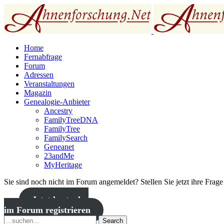
Home
Fernabfrage
Forum
Adressen
Veranstaltungen
Magazin
Genealogie-Anbieter
Ancestry
FamilyTreeDNA
FamilyTree
FamilySearch
Geneanet
23andMe
MyHeritage
Sie sind noch nicht im Forum angemeldet? Stellen Sie jetzt ihre Frag
Jetzt kostenlos
im Forum registrieren
Search