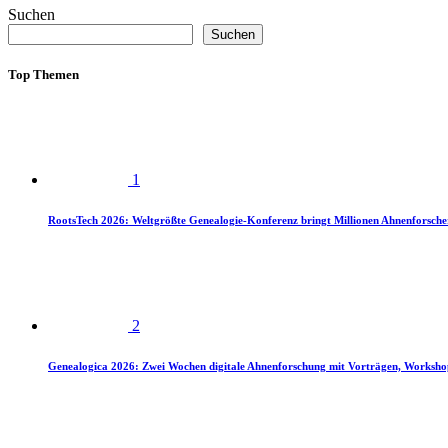
Suchen
Suchen
Top Themen
1
RootsTech 2026: Weltgrößte Genealogie-Konferenz bringt Millionen Ahnenforsch
2
Genealogica 2026: Zwei Wochen digitale Ahnenforschung mit Vorträgen, Worksho