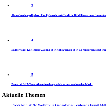
3
Ahnenforschung-Update: FamilySearch veröffentlicht 18 Millionen neue Datensätz
4
MyHeritage: Kostenloser Zugang über Halloween zu über 1,5 Milliarden Sterbereg
5
Boom bei DNA-Tests: Ahnenforschung erlebt rasant wachsenden Markt
Aktuelle Themen
RootsTech 2026: Weltgrößte Genealogie-Konferenz bringt Mi