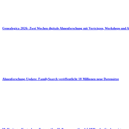
Genealogica 2026: Zwei Wochen digitale Ahnenforschung mit Vorträgen, Workshops und A
Ahnenforschung-Update: FamilySearch veröffentlicht 18 Millionen neue Datensätze