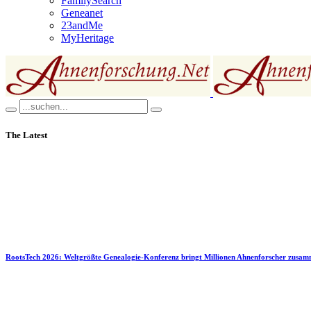
FamilySearch
Geneanet
23andMe
MyHeritage
The Latest
RootsTech 2026: Weltgrößte Genealogie-Konferenz bringt Millionen Ahnenforscher zusa