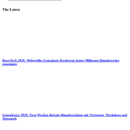
The Latest
RootsTech 2026: Weltgrößte Genealogie-Konferenz bringt Millionen Ahnenforscher
zusammen
Genealogica 2026: Zwei Wochen digitale Ahnenforschung mit Vorträgen, Workshops und
Austausch