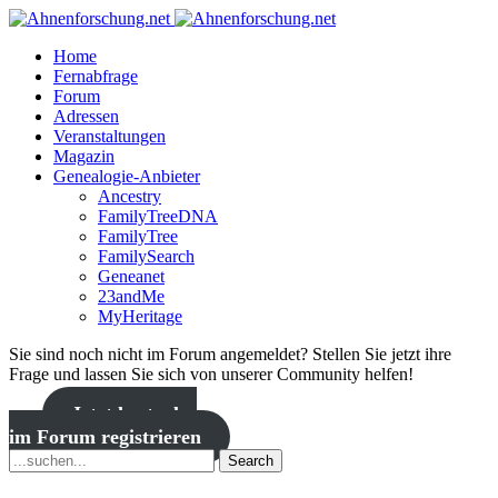
Home
Fernabfrage
Forum
Adressen
Veranstaltungen
Magazin
Genealogie-Anbieter
Ancestry
FamilyTreeDNA
FamilyTree
FamilySearch
Geneanet
23andMe
MyHeritage
Sie sind noch nicht im Forum angemeldet? Stellen Sie jetzt ihre
Frage und lassen Sie sich von unserer Community helfen!
Jetzt kostenlos
im Forum registrieren
Search