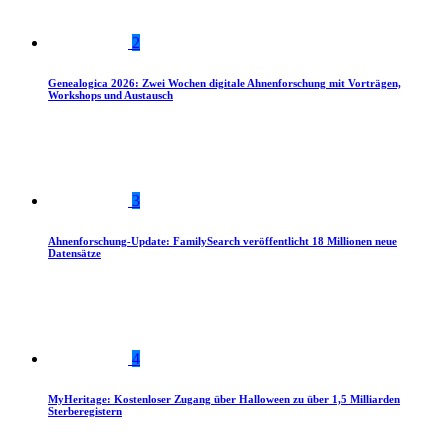
2
Genealogica 2026: Zwei Wochen digitale Ahnenforschung mit Vorträgen,
Workshops und Austausch
3
Ahnenforschung-Update: FamilySearch veröffentlicht 18 Millionen neue
Datensätze
4
MyHeritage: Kostenloser Zugang über Halloween zu über 1,5 Milliarden
Sterberegistern