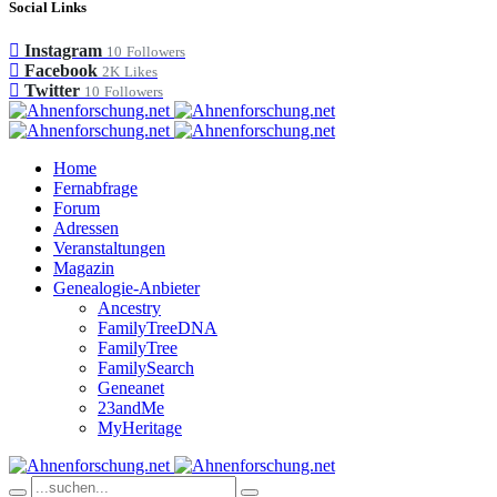
Social Links
Instagram
10
Followers
Facebook
2K
Likes
Twitter
10
Followers
Home
Fernabfrage
Forum
Adressen
Veranstaltungen
Magazin
Genealogie-Anbieter
Ancestry
FamilyTreeDNA
FamilyTree
FamilySearch
Geneanet
23andMe
MyHeritage