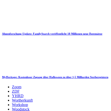
Ahnenforschung-Update: FamilySearch veröffentlicht 18 Millionen neue Datensätze
MyHeritage: Kostenloser Zugang über Halloween zu über 1,5 Milliarden Sterberegistern
Zoom
ZDF
YHRD
Wortherkunft
Workshop
Woodstock