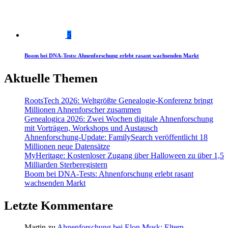
5
Boom bei DNA-Tests: Ahnenforschung erlebt rasant wachsenden Markt
Aktuelle Themen
RootsTech 2026: Weltgrößte Genealogie-Konferenz bringt
Millionen Ahnenforscher zusammen
Genealogica 2026: Zwei Wochen digitale Ahnenforschung
mit Vorträgen, Workshops und Austausch
Ahnenforschung-Update: FamilySearch veröffentlicht 18
Millionen neue Datensätze
MyHeritage: Kostenloser Zugang über Halloween zu über 1,5
Milliarden Sterberegistern
Boom bei DNA-Tests: Ahnenforschung erlebt rasant
wachsenden Markt
Letzte Kommentare
Martin
zu
Ahnenforschung bei Elon Musk: Eltern,