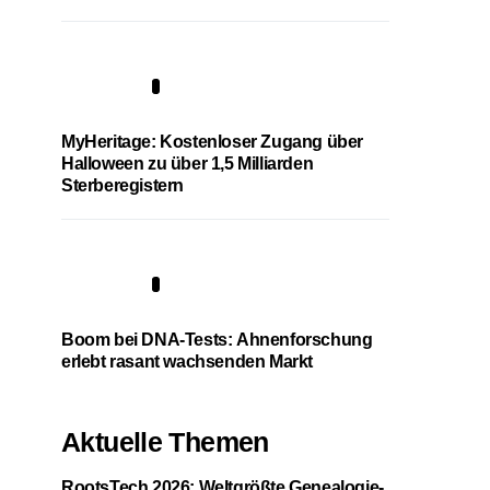
4
MyHeritage: Kostenloser Zugang über
Halloween zu über 1,5 Milliarden
Sterberegistern
5
Boom bei DNA-Tests: Ahnenforschung
erlebt rasant wachsenden Markt
Aktuelle Themen
RootsTech 2026: Weltgrößte Genealogie-