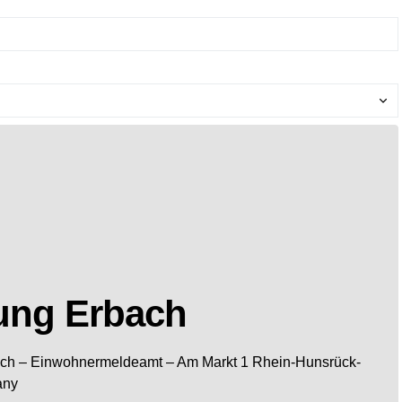
ung Erbach
ach
– Einwohnermeldeamt –
Am Markt 1
Rhein-Hunsrück-
any