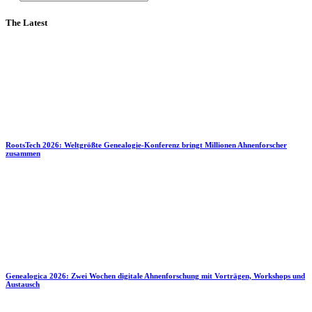
The Latest
RootsTech 2026: Weltgrößte Genealogie-Konferenz bringt Millionen Ahnenforscher
zusammen
Genealogica 2026: Zwei Wochen digitale Ahnenforschung mit Vorträgen, Workshops und
Austausch