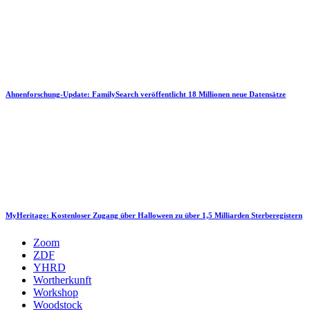
Ahnenforschung-Update: FamilySearch veröffentlicht 18 Millionen neue Datensätze
MyHeritage: Kostenloser Zugang über Halloween zu über 1,5 Milliarden Sterberegistern
Zoom
ZDF
YHRD
Wortherkunft
Workshop
Woodstock