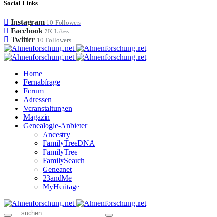
Social Links
Instagram
10
Followers
Facebook
2K
Likes
Twitter
10
Followers
Home
Fernabfrage
Forum
Adressen
Veranstaltungen
Magazin
Genealogie-Anbieter
Ancestry
FamilyTreeDNA
FamilyTree
FamilySearch
Geneanet
23andMe
MyHeritage