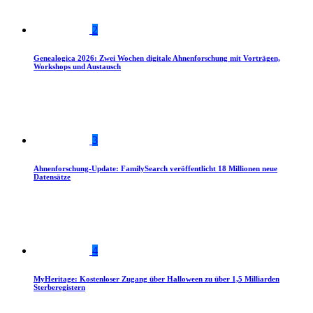
2
Genealogica 2026: Zwei Wochen digitale Ahnenforschung mit Vorträgen,
Workshops und Austausch
3
Ahnenforschung-Update: FamilySearch veröffentlicht 18 Millionen neue
Datensätze
4
MyHeritage: Kostenloser Zugang über Halloween zu über 1,5 Milliarden
Sterberegistern