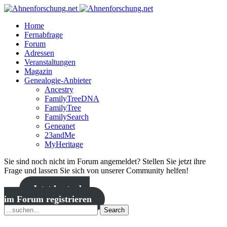
Home
Fernabfrage
Forum
Adressen
Veranstaltungen
Magazin
Genealogie-Anbieter
Ancestry
FamilyTreeDNA
FamilyTree
FamilySearch
Geneanet
23andMe
MyHeritage
Sie sind noch nicht im Forum angemeldet? Stellen Sie jetzt ihre
Frage und lassen Sie sich von unserer Community helfen!
Jetzt kostenlos
im Forum registrieren
Search