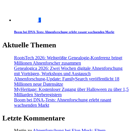
5
Boom bei DNA-Tests: Ahnenforschung erlebt rasant wachsenden Markt
Aktuelle Themen
RootsTech 2026: Weltgrößte Genealogie-Konferenz bringt
Millionen Ahnenforscher zusammen
Genealogica 2026: Zwei Wochen digitale Ahnenforschung
mit Vorträgen, Workshops und Austausch
Ahnenforschung-Update: FamilySearch veröffentlicht 18
Millionen neue Datensätze
MyHeritage: Kostenloser Zugang über Halloween zu über 1,5
Milliarden Sterberegistern
Boom bei DNA-Tests: Ahnenforschung erlebt rasant
wachsenden Markt
Letzte Kommentare
Martin
zu
Ahnenforschung bei Elon Musk: Eltern,