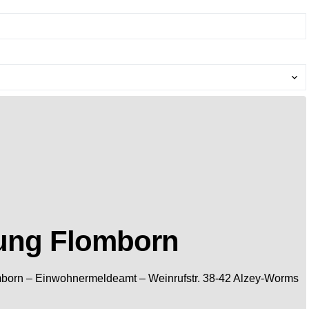
ung Flomborn
mborn
– Einwohnermeldeamt –
Weinrufstr. 38-42
Alzey-Worms