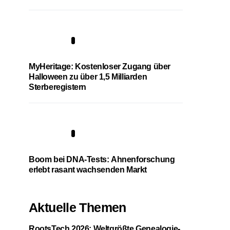
4
MyHeritage: Kostenloser Zugang über
Halloween zu über 1,5 Milliarden
Sterberegistern
5
Boom bei DNA-Tests: Ahnenforschung
erlebt rasant wachsenden Markt
Aktuelle Themen
RootsTech 2026: Weltgrößte Genealogie-