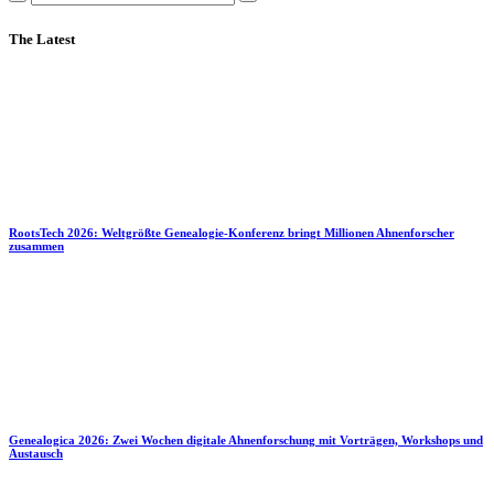
The Latest
RootsTech 2026: Weltgrößte Genealogie-Konferenz bringt Millionen Ahnenforscher
zusammen
Genealogica 2026: Zwei Wochen digitale Ahnenforschung mit Vorträgen, Workshops und
Austausch