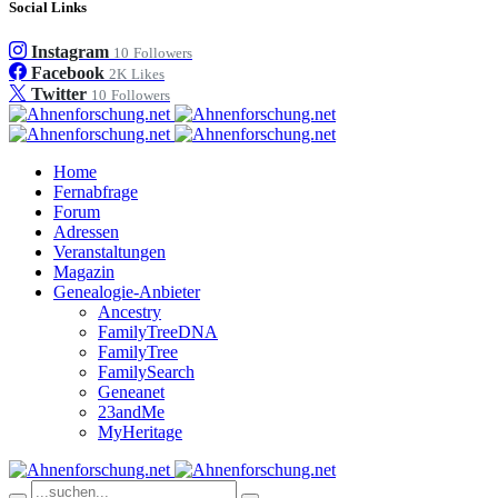
Social Links
Instagram
10
Followers
Facebook
2K
Likes
Twitter
10
Followers
Home
Fernabfrage
Forum
Adressen
Veranstaltungen
Magazin
Genealogie-Anbieter
Ancestry
FamilyTreeDNA
FamilyTree
FamilySearch
Geneanet
23andMe
MyHeritage