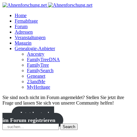
Home
Fernabfrage
Forum
Adressen
Veranstaltungen
Magazin
Genealogie-Anbieter
Ancestry
FamilyTreeDNA
FamilyTree
FamilySearch
Geneanet
23andMe
MyHeritage
Sie sind noch nicht im Forum angemeldet? Stellen Sie jetzt ihre
Frage und lassen Sie sich von unserer Community helfen!
Jetzt kostenlos
im Forum registrieren
Search