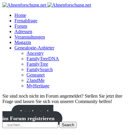
Home
Fernabfrage
Forum
Adressen
Veranstaltungen
Magazin
Genealogie-Anbieter
Ancestry
FamilyTreeDNA
FamilyTree
FamilySearch
Geneanet
23andMe
MyHeritage
Sie sind noch nicht im Forum angemeldet? Stellen Sie jetzt ihre
Frage und lassen Sie sich von unserer Community helfen!
Jetzt kostenlos
im Forum registrieren
Search