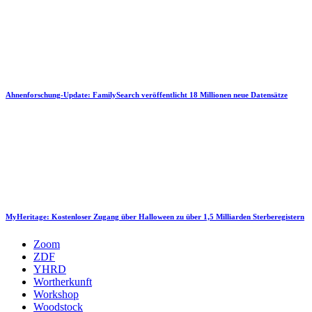
Ahnenforschung-Update: FamilySearch veröffentlicht 18 Millionen neue Datensätze
MyHeritage: Kostenloser Zugang über Halloween zu über 1,5 Milliarden Sterberegistern
Zoom
ZDF
YHRD
Wortherkunft
Workshop
Woodstock