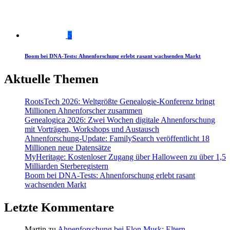
5
Boom bei DNA-Tests: Ahnenforschung erlebt rasant wachsenden Markt
Aktuelle Themen
RootsTech 2026: Weltgrößte Genealogie-Konferenz bringt
Millionen Ahnenforscher zusammen
Genealogica 2026: Zwei Wochen digitale Ahnenforschung
mit Vorträgen, Workshops und Austausch
Ahnenforschung-Update: FamilySearch veröffentlicht 18
Millionen neue Datensätze
MyHeritage: Kostenloser Zugang über Halloween zu über 1,5
Milliarden Sterberegistern
Boom bei DNA-Tests: Ahnenforschung erlebt rasant
wachsenden Markt
Letzte Kommentare
Martin
zu
Ahnenforschung bei Elon Musk: Eltern,