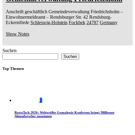
Anschrift geschäftlich
Gemeindeverwaltung Friedrichsholm
–
Einwohnermeldeamt –
Rendsburger Str. 42
Rendsburg-
Eckernförde
Schleswig-Holstein
Fockbek
24787
Germany
Show Notes
Suchen
Suchen
Top Themen
1
RootsTech 2026: Weltgrößte Genealogie-Konferenz bringt Millionen
Ahnenforscher zusammen