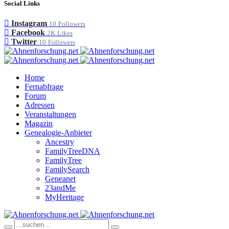
Social Links
Instagram
10
Followers
Facebook
2K
Likes
Twitter
10
Followers
Home
Fernabfrage
Forum
Adressen
Veranstaltungen
Magazin
Genealogie-Anbieter
Ancestry
FamilyTreeDNA
FamilyTree
FamilySearch
Geneanet
23andMe
MyHeritage