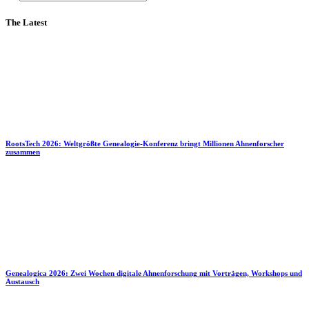
The Latest
RootsTech 2026: Weltgrößte Genealogie-Konferenz bringt Millionen Ahnenforscher
zusammen
Genealogica 2026: Zwei Wochen digitale Ahnenforschung mit Vorträgen, Workshops und
Austausch