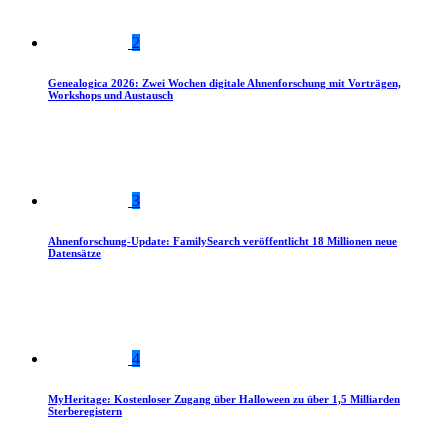
2
Genealogica 2026: Zwei Wochen digitale Ahnenforschung mit Vorträgen,
Workshops und Austausch
3
Ahnenforschung-Update: FamilySearch veröffentlicht 18 Millionen neue
Datensätze
4
MyHeritage: Kostenloser Zugang über Halloween zu über 1,5 Milliarden
Sterberegistern