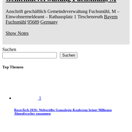
Anschrift geschäftlich
Gemeindeverwaltung Fuchsmühl, M
–
Einwohnermeldeamt –
Rathausplatz 1
Tirschenreuth
Bayern
Fuchsmühl
95689
Germany
Show Notes
Suchen
Suchen
Top Themen
1
RootsTech 2026: Weltgrößte Genealogie-Konferenz bringt Millionen
Ahnenforscher zusammen