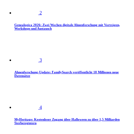
2
Genealogica 2026: Zwei Wochen digitale Ahnenforschung mit Vorträgen,
Workshops und Austausch
3
Ahnenforschung-Update: FamilySearch veröffentlicht 18 Millionen neue
Datensätze
4
MyHeritage: Kostenloser Zugang über Halloween zu über 1,5 Milliarden
Sterberegistern