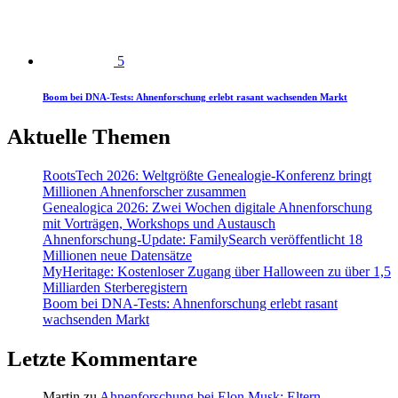
5
Boom bei DNA-Tests: Ahnenforschung erlebt rasant wachsenden Markt
Aktuelle Themen
RootsTech 2026: Weltgrößte Genealogie-Konferenz bringt
Millionen Ahnenforscher zusammen
Genealogica 2026: Zwei Wochen digitale Ahnenforschung
mit Vorträgen, Workshops und Austausch
Ahnenforschung-Update: FamilySearch veröffentlicht 18
Millionen neue Datensätze
MyHeritage: Kostenloser Zugang über Halloween zu über 1,5
Milliarden Sterberegistern
Boom bei DNA-Tests: Ahnenforschung erlebt rasant
wachsenden Markt
Letzte Kommentare
Martin
zu
Ahnenforschung bei Elon Musk: Eltern,