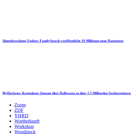
Ahnenforschung-Update: FamilySearch veröffentlicht 18 Millionen neue Datensätze
MyHeritage: Kostenloser Zugang über Halloween zu über 1,5 Milliarden Sterberegistern
Zoom
ZDF
YHRD
Wortherkunft
Workshop
Woodstock