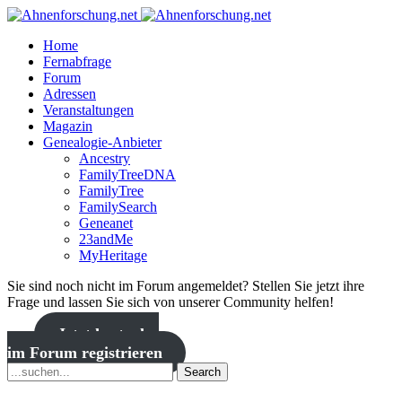
Home
Fernabfrage
Forum
Adressen
Veranstaltungen
Magazin
Genealogie-Anbieter
Ancestry
FamilyTreeDNA
FamilyTree
FamilySearch
Geneanet
23andMe
MyHeritage
Sie sind noch nicht im Forum angemeldet? Stellen Sie jetzt ihre
Frage und lassen Sie sich von unserer Community helfen!
Jetzt kostenlos
im Forum registrieren
Search