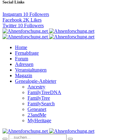
Social Links
Instagram
10
Followers
Facebook
2K
Likes
Twitter
10
Followers
Home
Fernabfrage
Forum
Adressen
Veranstaltungen
Magazin
Genealogie-Anbieter
Ancestry
FamilyTreeDNA
FamilyTree
FamilySearch
Geneanet
23andMe
MyHeritage