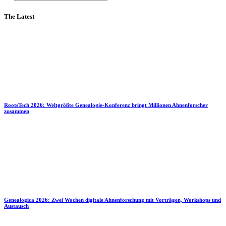
The Latest
RootsTech 2026: Weltgrößte Genealogie-Konferenz bringt Millionen Ahnenforscher
zusammen
Genealogica 2026: Zwei Wochen digitale Ahnenforschung mit Vorträgen, Workshops und
Austausch