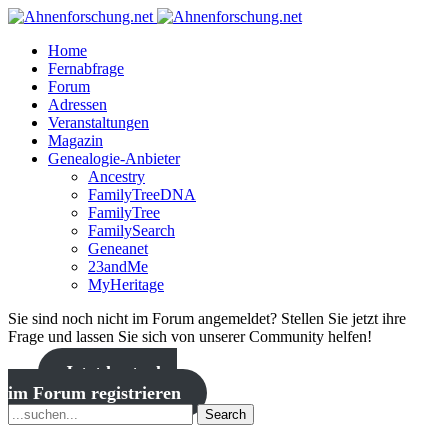
Home
Fernabfrage
Forum
Adressen
Veranstaltungen
Magazin
Genealogie-Anbieter
Ancestry
FamilyTreeDNA
FamilyTree
FamilySearch
Geneanet
23andMe
MyHeritage
Sie sind noch nicht im Forum angemeldet? Stellen Sie jetzt ihre
Frage und lassen Sie sich von unserer Community helfen!
Jetzt kostenlos
im Forum registrieren
Search