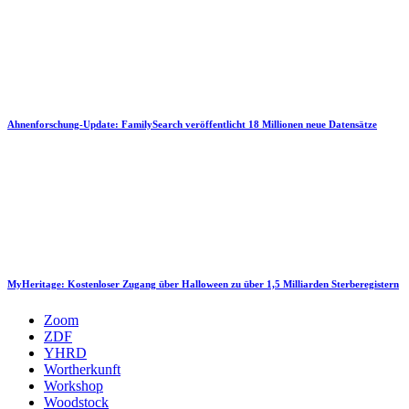
Ahnenforschung-Update: FamilySearch veröffentlicht 18 Millionen neue Datensätze
MyHeritage: Kostenloser Zugang über Halloween zu über 1,5 Milliarden Sterberegistern
Zoom
ZDF
YHRD
Wortherkunft
Workshop
Woodstock