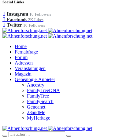
Social Links
Instagram
10
Followers
Facebook
2K
Likes
Twitter
10
Followers
Home
Fernabfrage
Forum
Adressen
Veranstaltungen
Magazin
Genealogie-Anbieter
Ancestry
FamilyTreeDNA
FamilyTree
FamilySearch
Geneanet
23andMe
MyHeritage