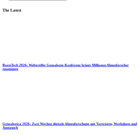
The Latest
RootsTech 2026: Weltgrößte Genealogie-Konferenz bringt Millionen Ahnenforscher
zusammen
Genealogica 2026: Zwei Wochen digitale Ahnenforschung mit Vorträgen, Workshops und
Austausch