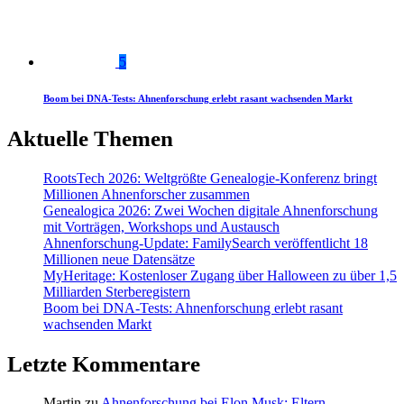
5
Boom bei DNA-Tests: Ahnenforschung erlebt rasant wachsenden Markt
Aktuelle Themen
RootsTech 2026: Weltgrößte Genealogie-Konferenz bringt
Millionen Ahnenforscher zusammen
Genealogica 2026: Zwei Wochen digitale Ahnenforschung
mit Vorträgen, Workshops und Austausch
Ahnenforschung-Update: FamilySearch veröffentlicht 18
Millionen neue Datensätze
MyHeritage: Kostenloser Zugang über Halloween zu über 1,5
Milliarden Sterberegistern
Boom bei DNA-Tests: Ahnenforschung erlebt rasant
wachsenden Markt
Letzte Kommentare
Martin
zu
Ahnenforschung bei Elon Musk: Eltern,