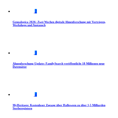
2
Genealogica 2026: Zwei Wochen digitale Ahnenforschung mit Vorträgen,
Workshops und Austausch
3
Ahnenforschung-Update: FamilySearch veröffentlicht 18 Millionen neue
Datensätze
4
MyHeritage: Kostenloser Zugang über Halloween zu über 1,5 Milliarden
Sterberegistern