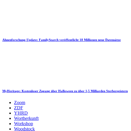
Ahnenforschung-Update: FamilySearch veröffentlicht 18 Millionen neue Datensätze
MyHeritage: Kostenloser Zugang über Halloween zu über 1,5 Milliarden Sterberegistern
Zoom
ZDF
YHRD
Wortherkunft
Workshop
Woodstock