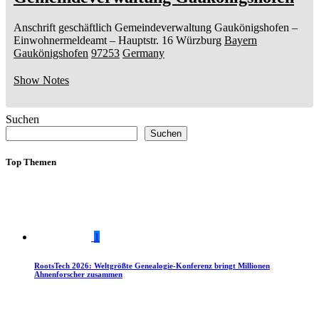
Anschrift geschäftlich
Gemeindeverwaltung Gaukönigshofen
–
Einwohnermeldeamt –
Hauptstr. 16
Würzburg
Bayern
Gaukönigshofen
97253
Germany
Show Notes
Suchen
Suchen
Top Themen
1
RootsTech 2026: Weltgrößte Genealogie-Konferenz bringt Millionen
Ahnenforscher zusammen