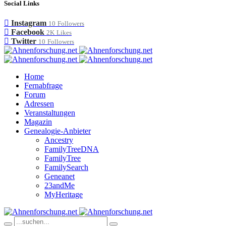
Social Links
Instagram
10
Followers
Facebook
2K
Likes
Twitter
10
Followers
Home
Fernabfrage
Forum
Adressen
Veranstaltungen
Magazin
Genealogie-Anbieter
Ancestry
FamilyTreeDNA
FamilyTree
FamilySearch
Geneanet
23andMe
MyHeritage