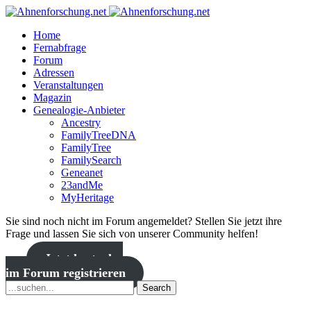
Home
Fernabfrage
Forum
Adressen
Veranstaltungen
Magazin
Genealogie-Anbieter
Ancestry
FamilyTreeDNA
FamilyTree
FamilySearch
Geneanet
23andMe
MyHeritage
Sie sind noch nicht im Forum angemeldet? Stellen Sie jetzt ihre
Frage und lassen Sie sich von unserer Community helfen!
Jetzt kostenlos
im Forum registrieren
Search