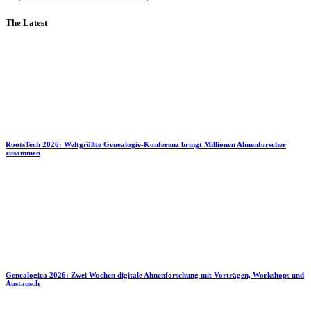
The Latest
RootsTech 2026: Weltgrößte Genealogie-Konferenz bringt Millionen Ahnenforscher
zusammen
Genealogica 2026: Zwei Wochen digitale Ahnenforschung mit Vorträgen, Workshops und
Austausch