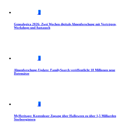
2
Genealogica 2026: Zwei Wochen digitale Ahnenforschung mit Vorträgen,
Workshops und Austausch
3
Ahnenforschung-Update: FamilySearch veröffentlicht 18 Millionen neue
Datensätze
4
MyHeritage: Kostenloser Zugang über Halloween zu über 1,5 Milliarden
Sterberegistern