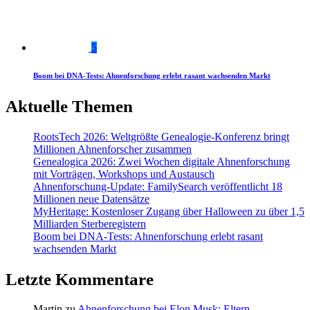
5
Boom bei DNA-Tests: Ahnenforschung erlebt rasant wachsenden Markt
Aktuelle Themen
RootsTech 2026: Weltgrößte Genealogie-Konferenz bringt
Millionen Ahnenforscher zusammen
Genealogica 2026: Zwei Wochen digitale Ahnenforschung
mit Vorträgen, Workshops und Austausch
Ahnenforschung-Update: FamilySearch veröffentlicht 18
Millionen neue Datensätze
MyHeritage: Kostenloser Zugang über Halloween zu über 1,5
Milliarden Sterberegistern
Boom bei DNA-Tests: Ahnenforschung erlebt rasant
wachsenden Markt
Letzte Kommentare
Martin
zu
Ahnenforschung bei Elon Musk: Eltern,