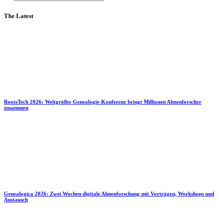
The Latest
RootsTech 2026: Weltgrößte Genealogie-Konferenz bringt Millionen Ahnenforscher
zusammen
Genealogica 2026: Zwei Wochen digitale Ahnenforschung mit Vorträgen, Workshops und
Austausch