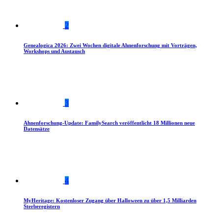
2
Genealogica 2026: Zwei Wochen digitale Ahnenforschung mit Vorträgen,
Workshops und Austausch
3
Ahnenforschung-Update: FamilySearch veröffentlicht 18 Millionen neue
Datensätze
4
MyHeritage: Kostenloser Zugang über Halloween zu über 1,5 Milliarden
Sterberegistern