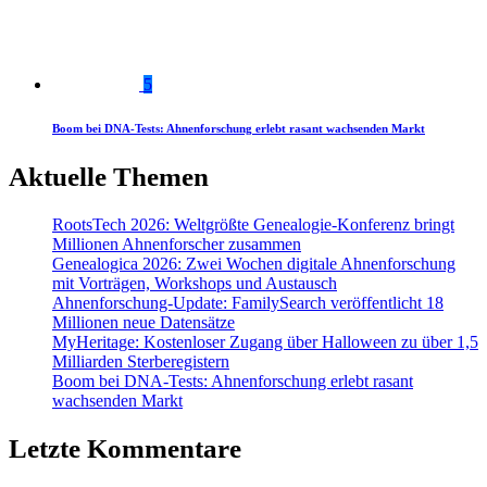
5
Boom bei DNA-Tests: Ahnenforschung erlebt rasant wachsenden Markt
Aktuelle Themen
RootsTech 2026: Weltgrößte Genealogie-Konferenz bringt
Millionen Ahnenforscher zusammen
Genealogica 2026: Zwei Wochen digitale Ahnenforschung
mit Vorträgen, Workshops und Austausch
Ahnenforschung-Update: FamilySearch veröffentlicht 18
Millionen neue Datensätze
MyHeritage: Kostenloser Zugang über Halloween zu über 1,5
Milliarden Sterberegistern
Boom bei DNA-Tests: Ahnenforschung erlebt rasant
wachsenden Markt
Letzte Kommentare