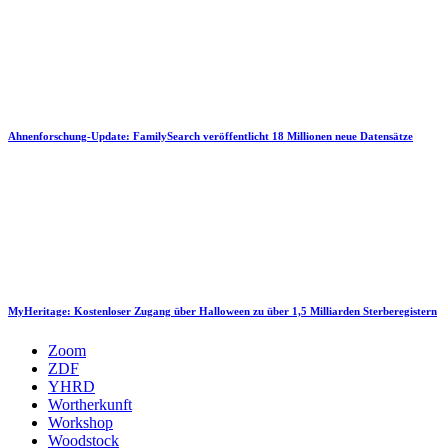
Ahnenforschung-Update: FamilySearch veröffentlicht 18 Millionen neue Datensätze
MyHeritage: Kostenloser Zugang über Halloween zu über 1,5 Milliarden Sterberegistern
Zoom
ZDF
YHRD
Wortherkunft
Workshop
Woodstock