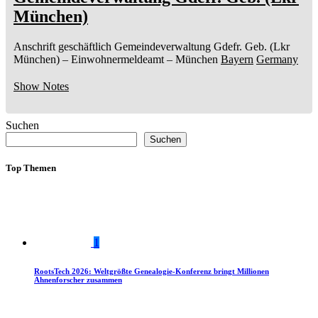
München)
Anschrift geschäftlich
Gemeindeverwaltung Gdefr. Geb. (Lkr
München)
– Einwohnermeldeamt –
München
Bayern
Germany
Show Notes
Suchen
Suchen
Top Themen
1
RootsTech 2026: Weltgrößte Genealogie-Konferenz bringt Millionen
Ahnenforscher zusammen