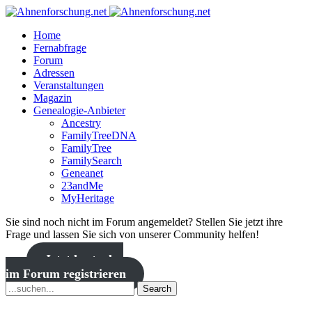
Home
Fernabfrage
Forum
Adressen
Veranstaltungen
Magazin
Genealogie-Anbieter
Ancestry
FamilyTreeDNA
FamilyTree
FamilySearch
Geneanet
23andMe
MyHeritage
Sie sind noch nicht im Forum angemeldet? Stellen Sie jetzt ihre
Frage und lassen Sie sich von unserer Community helfen!
Jetzt kostenlos
im Forum registrieren
Search