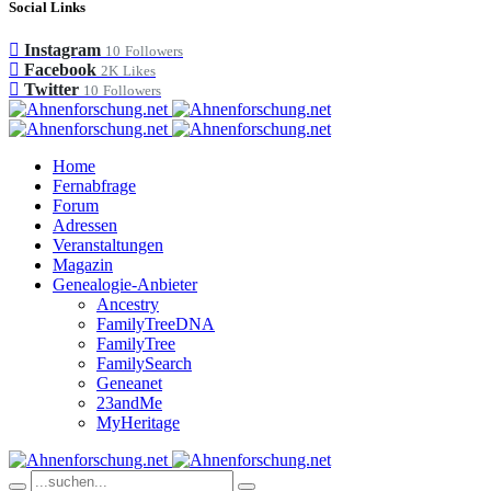
Social Links
Instagram
10
Followers
Facebook
2K
Likes
Twitter
10
Followers
Home
Fernabfrage
Forum
Adressen
Veranstaltungen
Magazin
Genealogie-Anbieter
Ancestry
FamilyTreeDNA
FamilyTree
FamilySearch
Geneanet
23andMe
MyHeritage