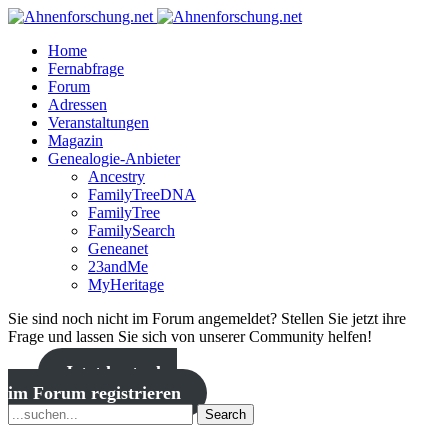
Home
Fernabfrage
Forum
Adressen
Veranstaltungen
Magazin
Genealogie-Anbieter
Ancestry
FamilyTreeDNA
FamilyTree
FamilySearch
Geneanet
23andMe
MyHeritage
Sie sind noch nicht im Forum angemeldet? Stellen Sie jetzt ihre
Frage und lassen Sie sich von unserer Community helfen!
Jetzt kostenlos
im Forum registrieren
Search