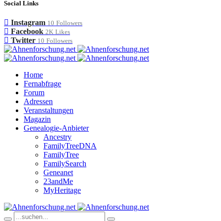
Social Links
Instagram
10
Followers
Facebook
2K
Likes
Twitter
10
Followers
Home
Fernabfrage
Forum
Adressen
Veranstaltungen
Magazin
Genealogie-Anbieter
Ancestry
FamilyTreeDNA
FamilyTree
FamilySearch
Geneanet
23andMe
MyHeritage