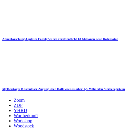
Ahnenforschung-Update: FamilySearch veröffentlicht 18 Millionen neue Datensätze
MyHeritage: Kostenloser Zugang über Halloween zu über 1,5 Milliarden Sterberegistern
Zoom
ZDF
YHRD
Wortherkunft
Workshop
Woodstock