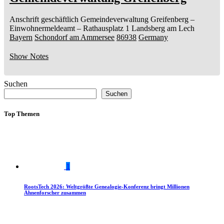
Anschrift geschäftlich
Gemeindeverwaltung Greifenberg
–
Einwohnermeldeamt –
Rathausplatz 1
Landsberg am Lech
Bayern
Schondorf am Ammersee
86938
Germany
Show Notes
Suchen
Suchen
Top Themen
1
RootsTech 2026: Weltgrößte Genealogie-Konferenz bringt Millionen
Ahnenforscher zusammen