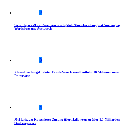
2
Genealogica 2026: Zwei Wochen digitale Ahnenforschung mit Vorträgen,
Workshops und Austausch
3
Ahnenforschung-Update: FamilySearch veröffentlicht 18 Millionen neue
Datensätze
4
MyHeritage: Kostenloser Zugang über Halloween zu über 1,5 Milliarden
Sterberegistern