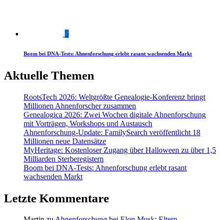
5
Boom bei DNA-Tests: Ahnenforschung erlebt rasant wachsenden Markt
Aktuelle Themen
RootsTech 2026: Weltgrößte Genealogie-Konferenz bringt
Millionen Ahnenforscher zusammen
Genealogica 2026: Zwei Wochen digitale Ahnenforschung
mit Vorträgen, Workshops und Austausch
Ahnenforschung-Update: FamilySearch veröffentlicht 18
Millionen neue Datensätze
MyHeritage: Kostenloser Zugang über Halloween zu über 1,5
Milliarden Sterberegistern
Boom bei DNA-Tests: Ahnenforschung erlebt rasant
wachsenden Markt
Letzte Kommentare
Martin
zu
Ahnenforschung bei Elon Musk: Eltern,