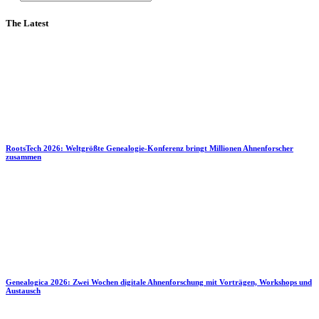
The Latest
RootsTech 2026: Weltgrößte Genealogie-Konferenz bringt Millionen Ahnenforscher
zusammen
Genealogica 2026: Zwei Wochen digitale Ahnenforschung mit Vorträgen, Workshops und
Austausch