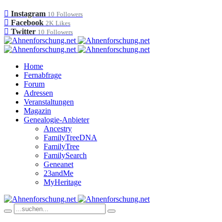
Instagram
10
Followers
Facebook
2K
Likes
Twitter
10
Followers
Home
Fernabfrage
Forum
Adressen
Veranstaltungen
Magazin
Genealogie-Anbieter
Ancestry
FamilyTreeDNA
FamilyTree
FamilySearch
Geneanet
23andMe
MyHeritage