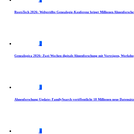
RootsTech 2026: Weltgrößte Genealogie-Konferenz bringt Millionen Ahnenforsch
2
Genealogica 2026: Zwei Wochen digitale Ahnenforschung mit Vorträgen, Worksho
3
Ahnenforschung-Update: FamilySearch veröffentlicht 18 Millionen neue Datensätz
4