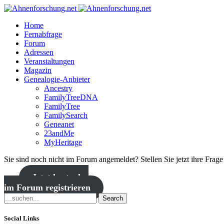
Home
Fernabfrage
Forum
Adressen
Veranstaltungen
Magazin
Genealogie-Anbieter
Ancestry
FamilyTreeDNA
FamilyTree
FamilySearch
Geneanet
23andMe
MyHeritage
Sie sind noch nicht im Forum angemeldet? Stellen Sie jetzt ihre Frag
Jetzt kostenlos
im Forum registrieren
Search
Social Links