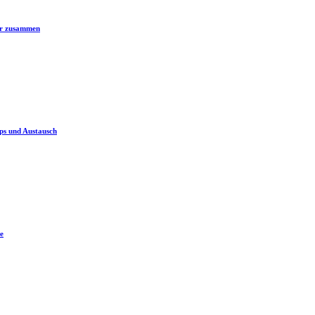
er zusammen
ps und Austausch
e