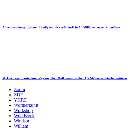
Ahnenforschung-Update: FamilySearch veröffentlicht 18 Millionen neue Datensätze
MyHeritage: Kostenloser Zugang über Halloween zu über 1,5 Milliarden Sterberegistern
Zoom
ZDF
YHRD
Wortherkunft
Workshop
Woodstock
Windsor
William