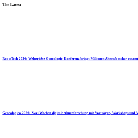
The Latest
RootsTech 2026: Weltgrößte Genealogie-Konferenz bringt Millionen Ahnenforscher zusa
Genealogica 2026: Zwei Wochen digitale Ahnenforschung mit Vorträgen, Workshops und A