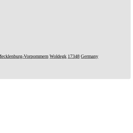
ecklenburg-Vorpommern
Woldegk
17348
Germany