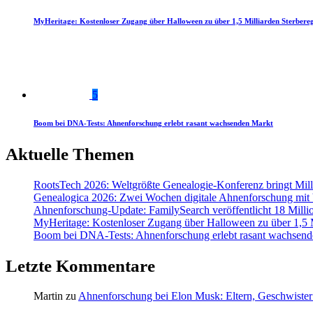
MyHeritage: Kostenloser Zugang über Halloween zu über 1,5 Milliarden Sterbereg
5
Boom bei DNA-Tests: Ahnenforschung erlebt rasant wachsenden Markt
Aktuelle Themen
RootsTech 2026: Weltgrößte Genealogie-Konferenz bringt Mi
Genealogica 2026: Zwei Wochen digitale Ahnenforschung mit
Ahnenforschung-Update: FamilySearch veröffentlicht 18 Milli
MyHeritage: Kostenloser Zugang über Halloween zu über 1,5 Mi
Boom bei DNA-Tests: Ahnenforschung erlebt rasant wachsend
Letzte Kommentare
Martin
zu
Ahnenforschung bei Elon Musk: Eltern, Geschwister