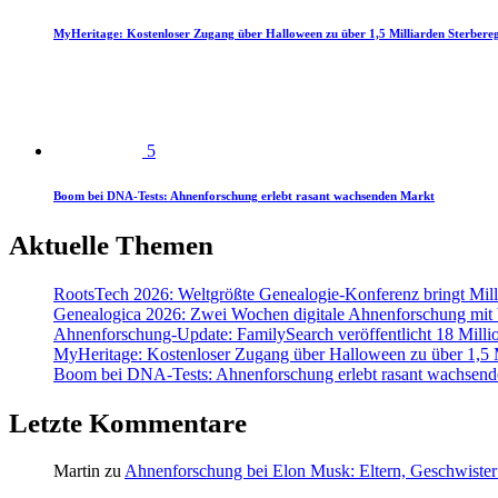
MyHeritage: Kostenloser Zugang über Halloween zu über 1,5 Milliarden Sterbereg
5
Boom bei DNA-Tests: Ahnenforschung erlebt rasant wachsenden Markt
Aktuelle Themen
RootsTech 2026: Weltgrößte Genealogie-Konferenz bringt Mi
Genealogica 2026: Zwei Wochen digitale Ahnenforschung mit
Ahnenforschung-Update: FamilySearch veröffentlicht 18 Milli
MyHeritage: Kostenloser Zugang über Halloween zu über 1,5 Mi
Boom bei DNA-Tests: Ahnenforschung erlebt rasant wachsend
Letzte Kommentare
Martin
zu
Ahnenforschung bei Elon Musk: Eltern, Geschwister