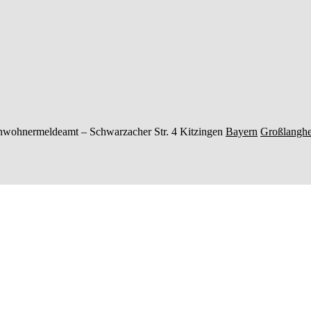
nwohnermeldeamt –
Schwarzacher Str. 4
Kitzingen
Bayern
Großlangh