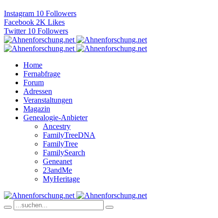
Instagram
10
Followers
Facebook
2K
Likes
Twitter
10
Followers
Home
Fernabfrage
Forum
Adressen
Veranstaltungen
Magazin
Genealogie-Anbieter
Ancestry
FamilyTreeDNA
FamilyTree
FamilySearch
Geneanet
23andMe
MyHeritage