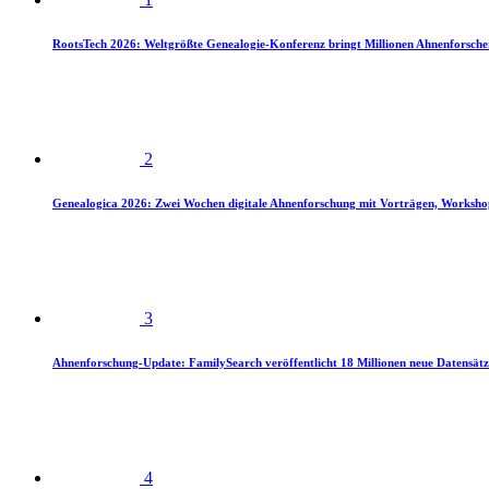
RootsTech 2026: Weltgrößte Genealogie-Konferenz bringt Millionen Ahnenforsch
2
Genealogica 2026: Zwei Wochen digitale Ahnenforschung mit Vorträgen, Worksho
3
Ahnenforschung-Update: FamilySearch veröffentlicht 18 Millionen neue Datensätz
4