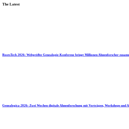
The Latest
RootsTech 2026: Weltgrößte Genealogie-Konferenz bringt Millionen Ahnenforscher zusa
Genealogica 2026: Zwei Wochen digitale Ahnenforschung mit Vorträgen, Workshops und A