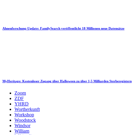
Ahnenforschung-Update: FamilySearch veröffentlicht 18 Millionen neue Datensätze
MyHeritage: Kostenloser Zugang über Halloween zu über 1,5 Milliarden Sterberegistern
Zoom
ZDF
YHRD
Wortherkunft
Workshop
Woodstock
Windsor
William