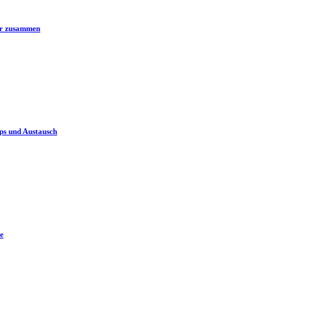
er zusammen
ps und Austausch
e