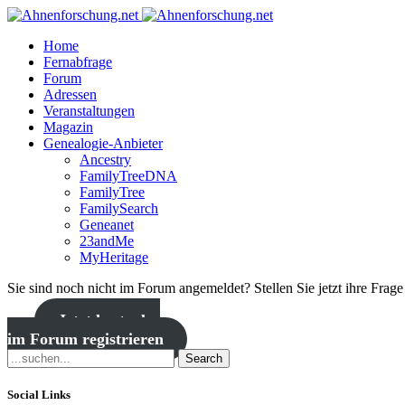
Home
Fernabfrage
Forum
Adressen
Veranstaltungen
Magazin
Genealogie-Anbieter
Ancestry
FamilyTreeDNA
FamilyTree
FamilySearch
Geneanet
23andMe
MyHeritage
Sie sind noch nicht im Forum angemeldet? Stellen Sie jetzt ihre Frag
Jetzt kostenlos
im Forum registrieren
Search
Social Links