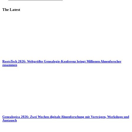
The Latest
RootsTech 2026: Weltgrößte Genealogie-Konferenz bringt Millionen Ahnenforscher
zusammen
Genealogica 2026: Zwei Wochen digitale Ahnenforschung mit Vorträgen, Workshops und
Austausch