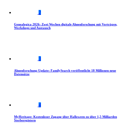
2
Genealogica 2026: Zwei Wochen digitale Ahnenforschung mit Vorträgen,
Workshops und Austausch
3
Ahnenforschung-Update: FamilySearch veröffentlicht 18 Millionen neue
Datensätze
4
MyHeritage: Kostenloser Zugang über Halloween zu über 1,5 Milliarden
Sterberegistern