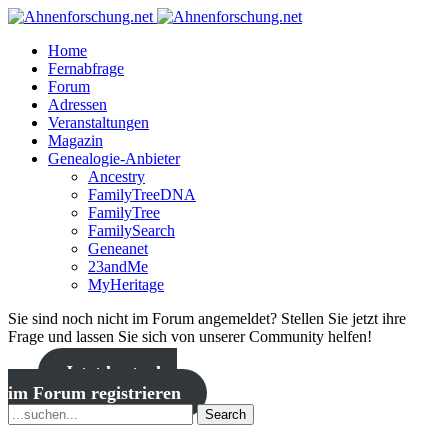
Home
Fernabfrage
Forum
Adressen
Veranstaltungen
Magazin
Genealogie-Anbieter
Ancestry
FamilyTreeDNA
FamilyTree
FamilySearch
Geneanet
23andMe
MyHeritage
Sie sind noch nicht im Forum angemeldet? Stellen Sie jetzt ihre
Frage und lassen Sie sich von unserer Community helfen!
Jetzt kostenlos
im Forum registrieren
Search