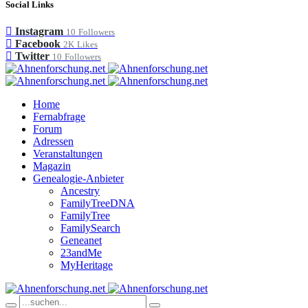
Social Links
Instagram
10
Followers
Facebook
2K
Likes
Twitter
10
Followers
Home
Fernabfrage
Forum
Adressen
Veranstaltungen
Magazin
Genealogie-Anbieter
Ancestry
FamilyTreeDNA
FamilyTree
FamilySearch
Geneanet
23andMe
MyHeritage