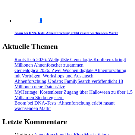
5
Boom bei DNA-Tests: Ahnenforschung erlebt rasant wachsenden Markt
Aktuelle Themen
RootsTech 2026: Weltgrößte Genealogie-Konferenz bringt
Millionen Ahnenforscher zusammen
Genealogica 2026: Zwei Wochen digitale Ahnenforschung
mit Vorträgen, Workshops und Austausch
Ahnenforschung-Update: FamilySearch veröffentlicht 18
Millionen neue Datensätze
MyHeritage: Kostenloser Zugang über Halloween zu über 1,5
Milliarden Sterberegistern
Boom bei DNA-Tests: Ahnenforschung erlebt rasant
wachsenden Markt
Letzte Kommentare
Martin
zu
Ahnenforschung bei Elon Musk: Eltern,