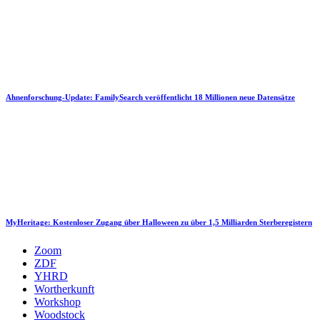
Ahnenforschung-Update: FamilySearch veröffentlicht 18 Millionen neue Datensätze
MyHeritage: Kostenloser Zugang über Halloween zu über 1,5 Milliarden Sterberegistern
Zoom
ZDF
YHRD
Wortherkunft
Workshop
Woodstock