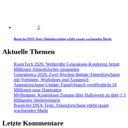
5
Boom bei DNA-Tests: Ahnenforschung erlebt rasant wachsenden Markt
Aktuelle Themen
RootsTech 2026: Weltgrößte Genealogie-Konferenz bringt
Millionen Ahnenforscher zusammen
Genealogica 2026: Zwei Wochen digitale Ahnenforschung
mit Vorträgen, Workshops und Austausch
Ahnenforschung-Update: FamilySearch veröffentlicht 18
Millionen neue Datensätze
MyHeritage: Kostenloser Zugang über Halloween zu über 1,5
Milliarden Sterberegistern
Boom bei DNA-Tests: Ahnenforschung erlebt rasant
wachsenden Markt
Letzte Kommentare