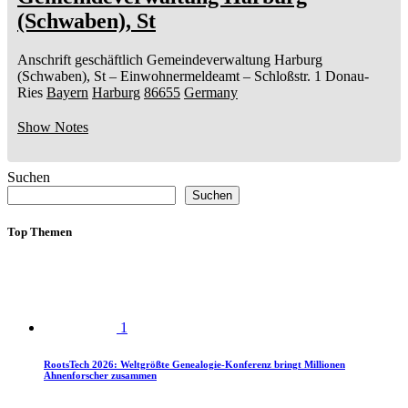
(Schwaben), St
Anschrift geschäftlich
Gemeindeverwaltung Harburg
(Schwaben), St
– Einwohnermeldeamt –
Schloßstr. 1
Donau-
Ries
Bayern
Harburg
86655
Germany
Show Notes
Suchen
Suchen
Top Themen
1
RootsTech 2026: Weltgrößte Genealogie-Konferenz bringt Millionen
Ahnenforscher zusammen