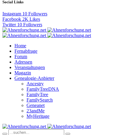
Social Links
Instagram
10
Followers
Facebook
2K
Likes
Twitter
10
Followers
Home
Fernabfrage
Forum
Adressen
Veranstaltungen
Magazin
Genealogie-Anbieter
Ancestry
FamilyTreeDNA
FamilyTree
FamilySearch
Geneanet
23andMe
MyHeritage