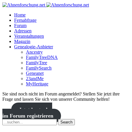
Home
Fernabfrage
Forum
Adressen
Veranstaltungen
Magazin
Genealogie-Anbieter
Ancestry
FamilyTreeDNA
FamilyTree
FamilySearch
Geneanet
23andMe
MyHeritage
Sie sind noch nicht im Forum angemeldet? Stellen Sie jetzt ihre
Frage und lassen Sie sich von unserer Community helfen!
Jetzt kostenlos
im Forum registrieren
Search