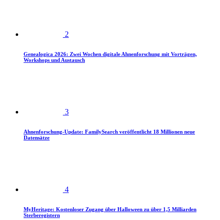
2
Genealogica 2026: Zwei Wochen digitale Ahnenforschung mit Vorträgen,
Workshops und Austausch
3
Ahnenforschung-Update: FamilySearch veröffentlicht 18 Millionen neue
Datensätze
4
MyHeritage: Kostenloser Zugang über Halloween zu über 1,5 Milliarden
Sterberegistern