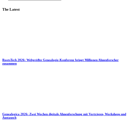
The Latest
RootsTech 2026: Weltgrößte Genealogie-Konferenz bringt Millionen Ahnenforscher
zusammen
Genealogica 2026: Zwei Wochen digitale Ahnenforschung mit Vorträgen, Workshops und
Austausch