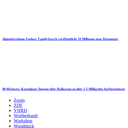
Ahnenforschung-Update: FamilySearch veröffentlicht 18 Millionen neue Datensätze
MyHeritage: Kostenloser Zugang über Halloween zu über 1,5 Milliarden Sterberegistern
Zoom
ZDF
YHRD
Wortherkunft
Workshop
Woodstock