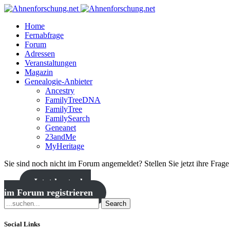
Home
Fernabfrage
Forum
Adressen
Veranstaltungen
Magazin
Genealogie-Anbieter
Ancestry
FamilyTreeDNA
FamilyTree
FamilySearch
Geneanet
23andMe
MyHeritage
Sie sind noch nicht im Forum angemeldet? Stellen Sie jetzt ihre Frag
Jetzt kostenlos
im Forum registrieren
Search
Social Links