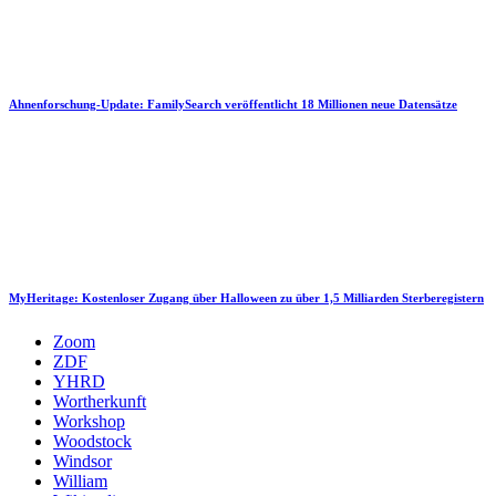
Ahnenforschung-Update: FamilySearch veröffentlicht 18 Millionen neue Datensätze
MyHeritage: Kostenloser Zugang über Halloween zu über 1,5 Milliarden Sterberegistern
Zoom
ZDF
YHRD
Wortherkunft
Workshop
Woodstock
Windsor
William