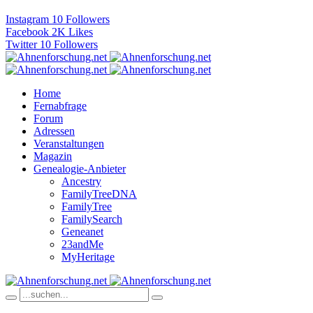
Instagram
10
Followers
Facebook
2K
Likes
Twitter
10
Followers
Home
Fernabfrage
Forum
Adressen
Veranstaltungen
Magazin
Genealogie-Anbieter
Ancestry
FamilyTreeDNA
FamilyTree
FamilySearch
Geneanet
23andMe
MyHeritage