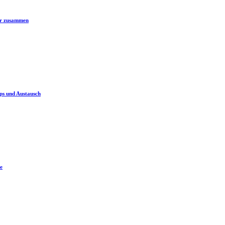
er zusammen
ps und Austausch
e