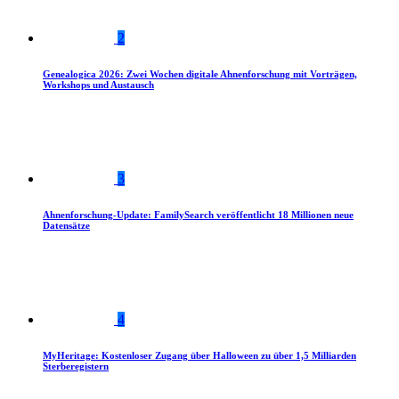
2
Genealogica 2026: Zwei Wochen digitale Ahnenforschung mit Vorträgen,
Workshops und Austausch
3
Ahnenforschung-Update: FamilySearch veröffentlicht 18 Millionen neue
Datensätze
4
MyHeritage: Kostenloser Zugang über Halloween zu über 1,5 Milliarden
Sterberegistern