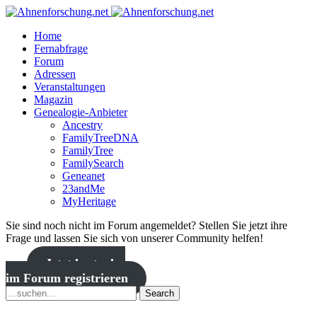
Home
Fernabfrage
Forum
Adressen
Veranstaltungen
Magazin
Genealogie-Anbieter
Ancestry
FamilyTreeDNA
FamilyTree
FamilySearch
Geneanet
23andMe
MyHeritage
Sie sind noch nicht im Forum angemeldet? Stellen Sie jetzt ihre
Frage und lassen Sie sich von unserer Community helfen!
Jetzt kostenlos
im Forum registrieren
Search