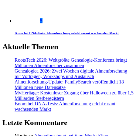
5
Boom bei DNA-Tests: Ahnenforschung erlebt rasant wachsenden Markt
Aktuelle Themen
RootsTech 2026: Weltgrößte Genealogie-Konferenz bringt
Millionen Ahnenforscher zusammen
Genealogica 2026: Zwei Wochen digitale Ahnenforschung
mit Vorträgen, Workshops und Austausch
Ahnenforschung-Update: FamilySearch veröffentlicht 18
Millionen neue Datensätze
MyHeritage: Kostenloser Zugang über Halloween zu über 1,5
Milliarden Sterberegistern
Boom bei DNA-Tests: Ahnenforschung erlebt rasant
wachsenden Markt
Letzte Kommentare
Martin
zu
Ahnenforschung bei Elon Musk: Eltern,