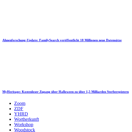
Ahnenforschung-Update: FamilySearch veröffentlicht 18 Millionen neue Datensätze
MyHeritage: Kostenloser Zugang über Halloween zu über 1,5 Milliarden Sterberegistern
Zoom
ZDF
YHRD
Wortherkunft
Workshop
Woodstock