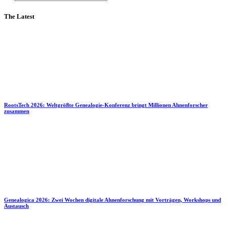
The Latest
RootsTech 2026: Weltgrößte Genealogie-Konferenz bringt Millionen Ahnenforscher
zusammen
Genealogica 2026: Zwei Wochen digitale Ahnenforschung mit Vorträgen, Workshops und
Austausch