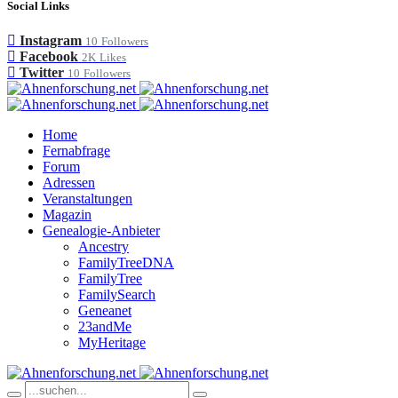
Social Links
Instagram
10
Followers
Facebook
2K
Likes
Twitter
10
Followers
Home
Fernabfrage
Forum
Adressen
Veranstaltungen
Magazin
Genealogie-Anbieter
Ancestry
FamilyTreeDNA
FamilyTree
FamilySearch
Geneanet
23andMe
MyHeritage