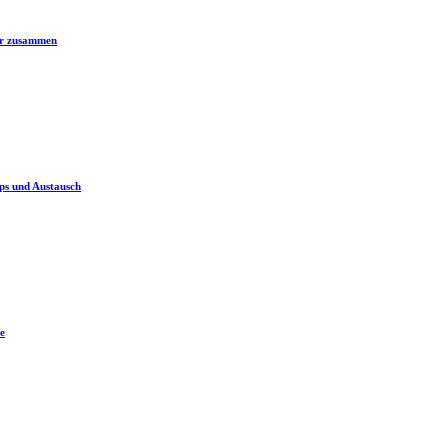
er zusammen
ps und Austausch
e