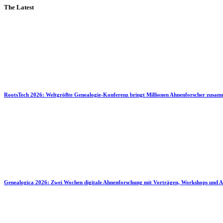
The Latest
RootsTech 2026: Weltgrößte Genealogie-Konferenz bringt Millionen Ahnenforscher zusa
Genealogica 2026: Zwei Wochen digitale Ahnenforschung mit Vorträgen, Workshops und A