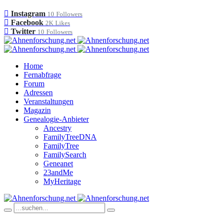
Instagram
10
Followers
Facebook
2K
Likes
Twitter
10
Followers
Home
Fernabfrage
Forum
Adressen
Veranstaltungen
Magazin
Genealogie-Anbieter
Ancestry
FamilyTreeDNA
FamilyTree
FamilySearch
Geneanet
23andMe
MyHeritage