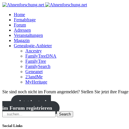
Home
Fernabfrage
Forum
Adressen
Veranstaltungen
Magazin
Genealogie-Anbieter
Ancestry
FamilyTreeDNA
FamilyTree
FamilySearch
Geneanet
23andMe
MyHeritage
Sie sind noch nicht im Forum angemeldet? Stellen Sie jetzt ihre Frag
Jetzt kostenlos
im Forum registrieren
Search
Social Links