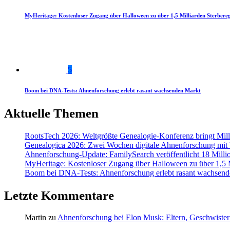
MyHeritage: Kostenloser Zugang über Halloween zu über 1,5 Milliarden Sterbereg
5
Boom bei DNA-Tests: Ahnenforschung erlebt rasant wachsenden Markt
Aktuelle Themen
RootsTech 2026: Weltgrößte Genealogie-Konferenz bringt Mi
Genealogica 2026: Zwei Wochen digitale Ahnenforschung mit
Ahnenforschung-Update: FamilySearch veröffentlicht 18 Milli
MyHeritage: Kostenloser Zugang über Halloween zu über 1,5 Mi
Boom bei DNA-Tests: Ahnenforschung erlebt rasant wachsend
Letzte Kommentare
Martin
zu
Ahnenforschung bei Elon Musk: Eltern, Geschwister