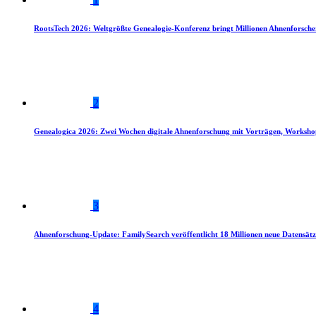
RootsTech 2026: Weltgrößte Genealogie-Konferenz bringt Millionen Ahnenforsch
2
Genealogica 2026: Zwei Wochen digitale Ahnenforschung mit Vorträgen, Worksho
3
Ahnenforschung-Update: FamilySearch veröffentlicht 18 Millionen neue Datensätz
4