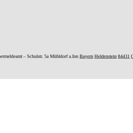
ermeldeamt –
Schulstr. 5a
Mühldorf a.Inn
Bayern
Heldenstein
84431