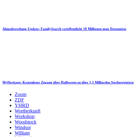
Ahnenforschung-Update: FamilySearch veröffentlicht 18 Millionen neue Datensätze
MyHeritage: Kostenloser Zugang über Halloween zu über 1,5 Milliarden Sterberegistern
Zoom
ZDF
YHRD
Wortherkunft
Workshop
Woodstock
Windsor
William