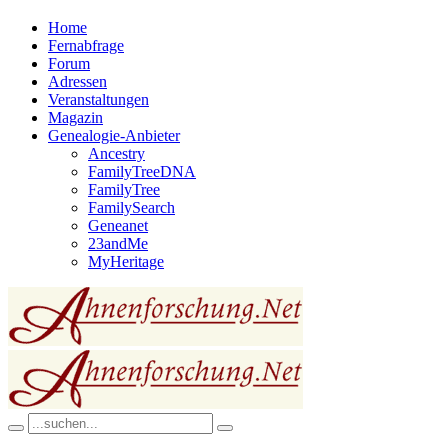
Home
Fernabfrage
Forum
Adressen
Veranstaltungen
Magazin
Genealogie-Anbieter
Ancestry
FamilyTreeDNA
FamilyTree
FamilySearch
Geneanet
23andMe
MyHeritage