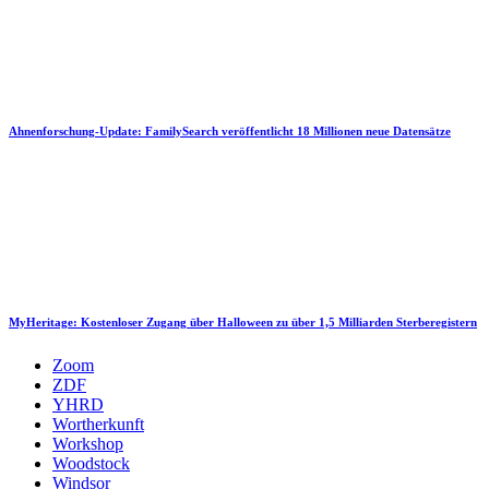
Ahnenforschung-Update: FamilySearch veröffentlicht 18 Millionen neue Datensätze
MyHeritage: Kostenloser Zugang über Halloween zu über 1,5 Milliarden Sterberegistern
Zoom
ZDF
YHRD
Wortherkunft
Workshop
Woodstock
Windsor