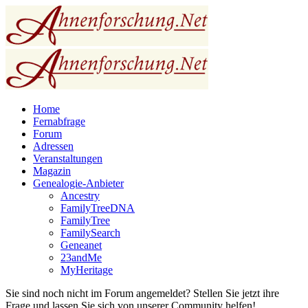
Home
Fernabfrage
Forum
Adressen
Veranstaltungen
Magazin
Genealogie-Anbieter
Ancestry
FamilyTreeDNA
FamilyTree
FamilySearch
Geneanet
23andMe
MyHeritage
Sie sind noch nicht im Forum angemeldet? Stellen Sie jetzt ihre
Frage und lassen Sie sich von unserer Community helfen!