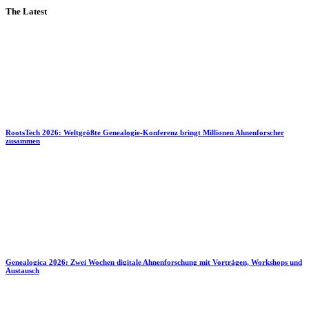
The Latest
RootsTech 2026: Weltgrößte Genealogie-Konferenz bringt Millionen Ahnenforscher
zusammen
Genealogica 2026: Zwei Wochen digitale Ahnenforschung mit Vorträgen, Workshops und
Austausch