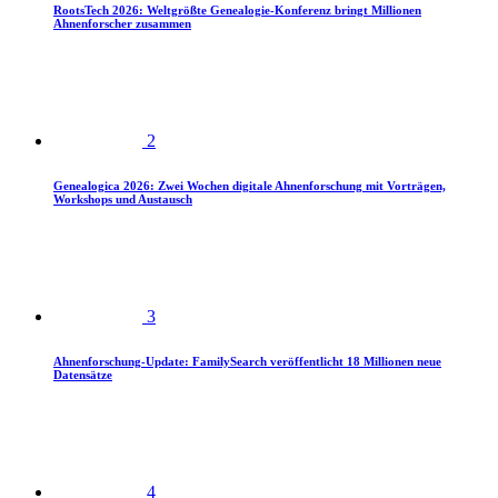
RootsTech 2026: Weltgrößte Genealogie-Konferenz bringt Millionen
Ahnenforscher zusammen
2
Genealogica 2026: Zwei Wochen digitale Ahnenforschung mit Vorträgen,
Workshops und Austausch
3
Ahnenforschung-Update: FamilySearch veröffentlicht 18 Millionen neue
Datensätze
4