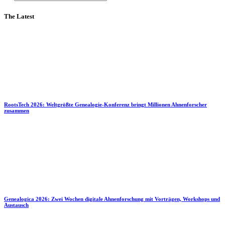
The Latest
RootsTech 2026: Weltgrößte Genealogie-Konferenz bringt Millionen Ahnenforscher
zusammen
Genealogica 2026: Zwei Wochen digitale Ahnenforschung mit Vorträgen, Workshops und
Austausch