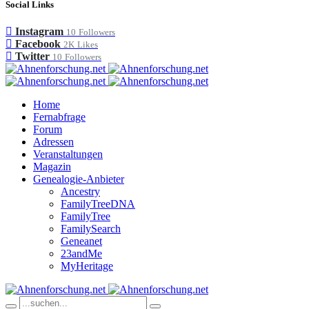
Social Links
Instagram
10
Followers
Facebook
2K
Likes
Twitter
10
Followers
Home
Fernabfrage
Forum
Adressen
Veranstaltungen
Magazin
Genealogie-Anbieter
Ancestry
FamilyTreeDNA
FamilyTree
FamilySearch
Geneanet
23andMe
MyHeritage