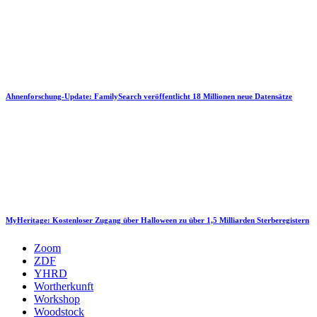
Ahnenforschung-Update: FamilySearch veröffentlicht 18 Millionen neue Datensätze
MyHeritage: Kostenloser Zugang über Halloween zu über 1,5 Milliarden Sterberegistern
Zoom
ZDF
YHRD
Wortherkunft
Workshop
Woodstock