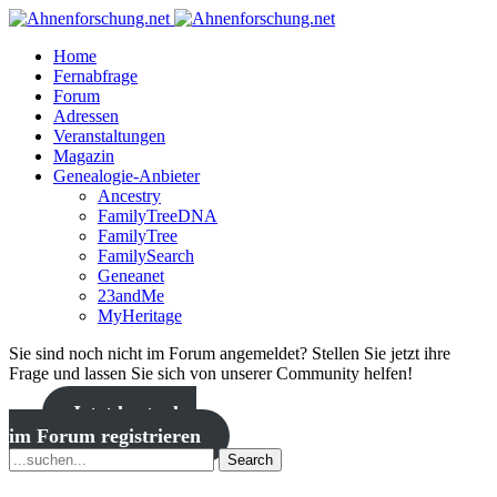
Home
Fernabfrage
Forum
Adressen
Veranstaltungen
Magazin
Genealogie-Anbieter
Ancestry
FamilyTreeDNA
FamilyTree
FamilySearch
Geneanet
23andMe
MyHeritage
Sie sind noch nicht im Forum angemeldet? Stellen Sie jetzt ihre
Frage und lassen Sie sich von unserer Community helfen!
Jetzt kostenlos
im Forum registrieren
Search