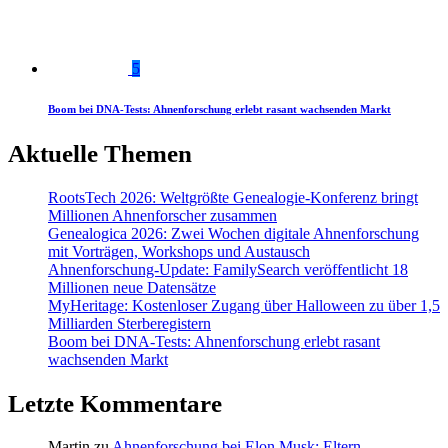
5
Boom bei DNA-Tests: Ahnenforschung erlebt rasant wachsenden Markt
Aktuelle Themen
RootsTech 2026: Weltgrößte Genealogie-Konferenz bringt
Millionen Ahnenforscher zusammen
Genealogica 2026: Zwei Wochen digitale Ahnenforschung
mit Vorträgen, Workshops und Austausch
Ahnenforschung-Update: FamilySearch veröffentlicht 18
Millionen neue Datensätze
MyHeritage: Kostenloser Zugang über Halloween zu über 1,5
Milliarden Sterberegistern
Boom bei DNA-Tests: Ahnenforschung erlebt rasant
wachsenden Markt
Letzte Kommentare
Martin
zu
Ahnenforschung bei Elon Musk: Eltern,