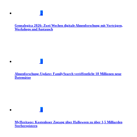
2
Genealogica 2026: Zwei Wochen digitale Ahnenforschung mit Vorträgen,
Workshops und Austausch
3
Ahnenforschung-Update: FamilySearch veröffentlicht 18 Millionen neue
Datensätze
4
MyHeritage: Kostenloser Zugang über Halloween zu über 1,5 Milliarden
Sterberegistern