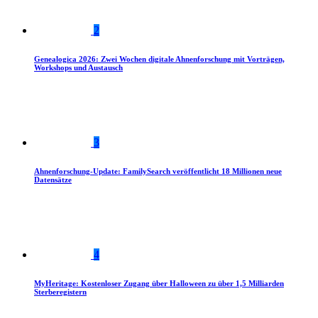
2
Genealogica 2026: Zwei Wochen digitale Ahnenforschung mit Vorträgen,
Workshops und Austausch
3
Ahnenforschung-Update: FamilySearch veröffentlicht 18 Millionen neue
Datensätze
4
MyHeritage: Kostenloser Zugang über Halloween zu über 1,5 Milliarden
Sterberegistern