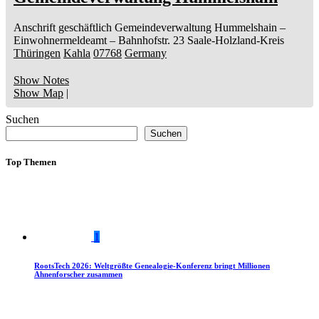
Anschrift geschäftlich
Gemeindeverwaltung Hummelshain
–
Einwohnermeldeamt –
Bahnhofstr. 23
Saale-Holzland-Kreis
Thüringen
Kahla
07768
Germany
Show Notes
Show Map
|
Suchen
Suchen
Top Themen
1
RootsTech 2026: Weltgrößte Genealogie-Konferenz bringt Millionen
Ahnenforscher zusammen