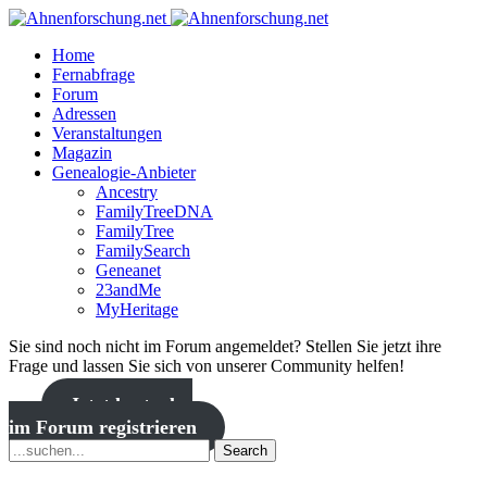
Home
Fernabfrage
Forum
Adressen
Veranstaltungen
Magazin
Genealogie-Anbieter
Ancestry
FamilyTreeDNA
FamilyTree
FamilySearch
Geneanet
23andMe
MyHeritage
Sie sind noch nicht im Forum angemeldet? Stellen Sie jetzt ihre
Frage und lassen Sie sich von unserer Community helfen!
Jetzt kostenlos
im Forum registrieren
Search