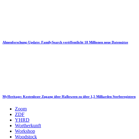
Ahnenforschung-Update: FamilySearch veröffentlicht 18 Millionen neue Datensätze
MyHeritage: Kostenloser Zugang über Halloween zu über 1,5 Milliarden Sterberegistern
Zoom
ZDF
YHRD
Wortherkunft
Workshop
Woodstock