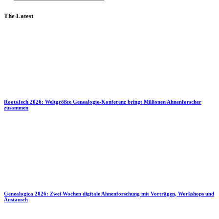
The Latest
RootsTech 2026: Weltgrößte Genealogie-Konferenz bringt Millionen Ahnenforscher
zusammen
Genealogica 2026: Zwei Wochen digitale Ahnenforschung mit Vorträgen, Workshops und
Austausch