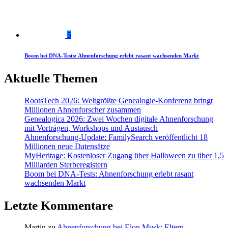
5
Boom bei DNA-Tests: Ahnenforschung erlebt rasant wachsenden Markt
Aktuelle Themen
RootsTech 2026: Weltgrößte Genealogie-Konferenz bringt
Millionen Ahnenforscher zusammen
Genealogica 2026: Zwei Wochen digitale Ahnenforschung
mit Vorträgen, Workshops und Austausch
Ahnenforschung-Update: FamilySearch veröffentlicht 18
Millionen neue Datensätze
MyHeritage: Kostenloser Zugang über Halloween zu über 1,5
Milliarden Sterberegistern
Boom bei DNA-Tests: Ahnenforschung erlebt rasant
wachsenden Markt
Letzte Kommentare
Martin
zu
Ahnenforschung bei Elon Musk: Eltern,