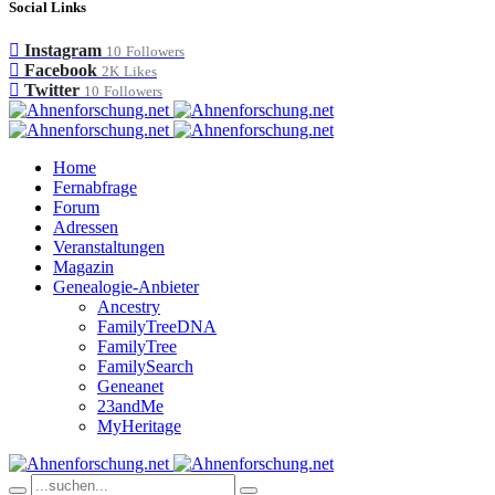
Social Links
Instagram
10
Followers
Facebook
2K
Likes
Twitter
10
Followers
Home
Fernabfrage
Forum
Adressen
Veranstaltungen
Magazin
Genealogie-Anbieter
Ancestry
FamilyTreeDNA
FamilyTree
FamilySearch
Geneanet
23andMe
MyHeritage