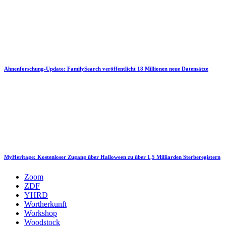
Ahnenforschung-Update: FamilySearch veröffentlicht 18 Millionen neue Datensätze
MyHeritage: Kostenloser Zugang über Halloween zu über 1,5 Milliarden Sterberegistern
Zoom
ZDF
YHRD
Wortherkunft
Workshop
Woodstock