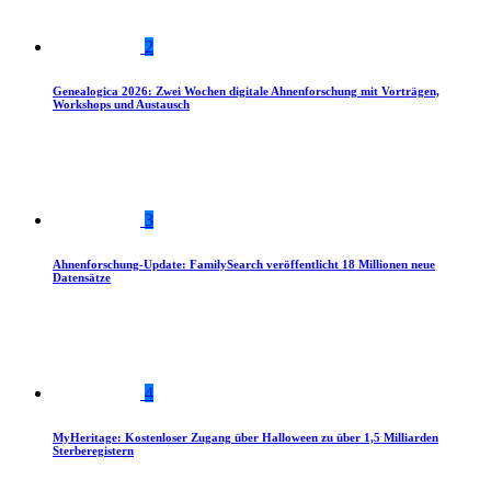
2
Genealogica 2026: Zwei Wochen digitale Ahnenforschung mit Vorträgen,
Workshops und Austausch
3
Ahnenforschung-Update: FamilySearch veröffentlicht 18 Millionen neue
Datensätze
4
MyHeritage: Kostenloser Zugang über Halloween zu über 1,5 Milliarden
Sterberegistern