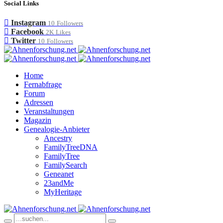
Social Links
Instagram
10
Followers
Facebook
2K
Likes
Twitter
10
Followers
Home
Fernabfrage
Forum
Adressen
Veranstaltungen
Magazin
Genealogie-Anbieter
Ancestry
FamilyTreeDNA
FamilyTree
FamilySearch
Geneanet
23andMe
MyHeritage