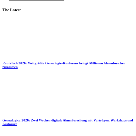
The Latest
RootsTech 2026: Weltgrößte Genealogie-Konferenz bringt Millionen Ahnenforscher
zusammen
Genealogica 2026: Zwei Wochen digitale Ahnenforschung mit Vorträgen, Workshops und
Austausch