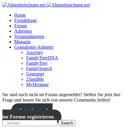
Home
Fernabfrage
Forum
Adressen
Veranstaltungen
Magazin
Genealogie-Anbieter
Ancestry
FamilyTreeDNA
FamilyTree
FamilySearch
Geneanet
23andMe
MyHeritage
Sie sind noch nicht im Forum angemeldet? Stellen Sie jetzt ihre
Frage und lassen Sie sich von unserer Community helfen!
Jetzt kostenlos
im Forum registrieren
Search