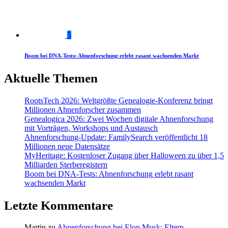
5
Boom bei DNA-Tests: Ahnenforschung erlebt rasant wachsenden Markt
Aktuelle Themen
RootsTech 2026: Weltgrößte Genealogie-Konferenz bringt
Millionen Ahnenforscher zusammen
Genealogica 2026: Zwei Wochen digitale Ahnenforschung
mit Vorträgen, Workshops und Austausch
Ahnenforschung-Update: FamilySearch veröffentlicht 18
Millionen neue Datensätze
MyHeritage: Kostenloser Zugang über Halloween zu über 1,5
Milliarden Sterberegistern
Boom bei DNA-Tests: Ahnenforschung erlebt rasant
wachsenden Markt
Letzte Kommentare
Martin
zu
Ahnenforschung bei Elon Musk: Eltern,