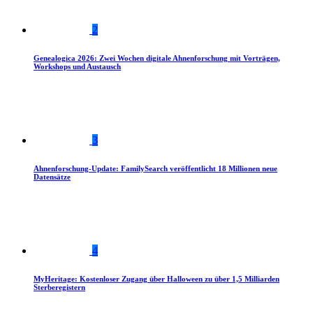
2
Genealogica 2026: Zwei Wochen digitale Ahnenforschung mit Vorträgen,
Workshops und Austausch
3
Ahnenforschung-Update: FamilySearch veröffentlicht 18 Millionen neue
Datensätze
4
MyHeritage: Kostenloser Zugang über Halloween zu über 1,5 Milliarden
Sterberegistern