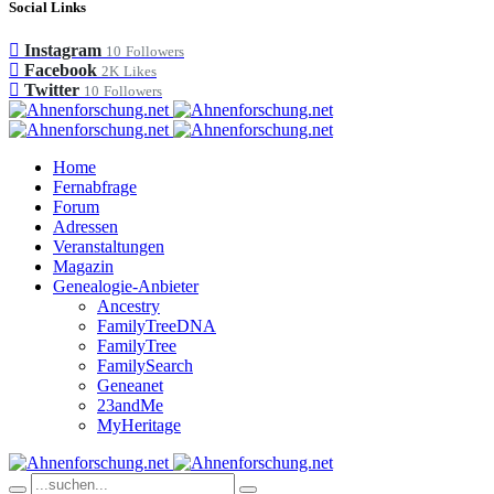
Social Links
Instagram
10
Followers
Facebook
2K
Likes
Twitter
10
Followers
Home
Fernabfrage
Forum
Adressen
Veranstaltungen
Magazin
Genealogie-Anbieter
Ancestry
FamilyTreeDNA
FamilyTree
FamilySearch
Geneanet
23andMe
MyHeritage