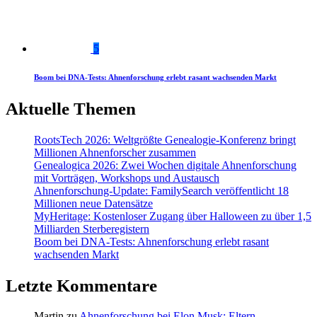
5
Boom bei DNA-Tests: Ahnenforschung erlebt rasant wachsenden Markt
Aktuelle Themen
RootsTech 2026: Weltgrößte Genealogie-Konferenz bringt
Millionen Ahnenforscher zusammen
Genealogica 2026: Zwei Wochen digitale Ahnenforschung
mit Vorträgen, Workshops und Austausch
Ahnenforschung-Update: FamilySearch veröffentlicht 18
Millionen neue Datensätze
MyHeritage: Kostenloser Zugang über Halloween zu über 1,5
Milliarden Sterberegistern
Boom bei DNA-Tests: Ahnenforschung erlebt rasant
wachsenden Markt
Letzte Kommentare
Martin
zu
Ahnenforschung bei Elon Musk: Eltern,