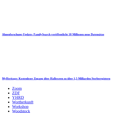
Ahnenforschung-Update: FamilySearch veröffentlicht 18 Millionen neue Datensätze
MyHeritage: Kostenloser Zugang über Halloween zu über 1,5 Milliarden Sterberegistern
Zoom
ZDF
YHRD
Wortherkunft
Workshop
Woodstock