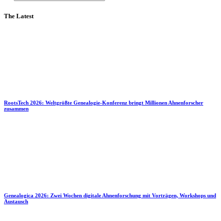
The Latest
RootsTech 2026: Weltgrößte Genealogie-Konferenz bringt Millionen Ahnenforscher
zusammen
Genealogica 2026: Zwei Wochen digitale Ahnenforschung mit Vorträgen, Workshops und
Austausch