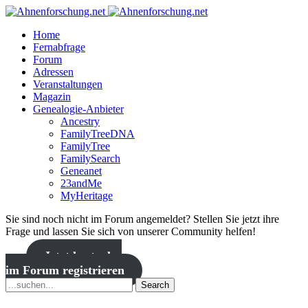
Home
Fernabfrage
Forum
Adressen
Veranstaltungen
Magazin
Genealogie-Anbieter
Ancestry
FamilyTreeDNA
FamilyTree
FamilySearch
Geneanet
23andMe
MyHeritage
Sie sind noch nicht im Forum angemeldet? Stellen Sie jetzt ihre
Frage und lassen Sie sich von unserer Community helfen!
Jetzt kostenlos
im Forum registrieren
Search