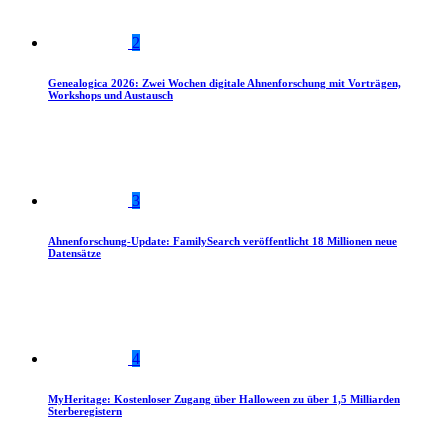
2
Genealogica 2026: Zwei Wochen digitale Ahnenforschung mit Vorträgen,
Workshops und Austausch
3
Ahnenforschung-Update: FamilySearch veröffentlicht 18 Millionen neue
Datensätze
4
MyHeritage: Kostenloser Zugang über Halloween zu über 1,5 Milliarden
Sterberegistern