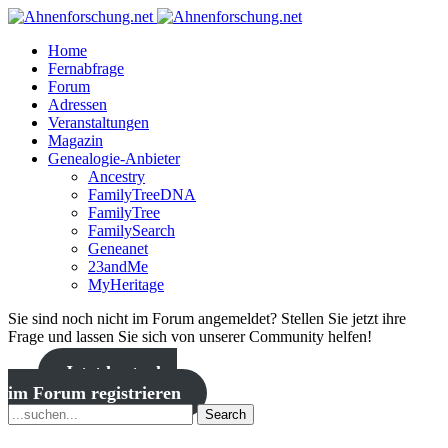
Home
Fernabfrage
Forum
Adressen
Veranstaltungen
Magazin
Genealogie-Anbieter
Ancestry
FamilyTreeDNA
FamilyTree
FamilySearch
Geneanet
23andMe
MyHeritage
Sie sind noch nicht im Forum angemeldet? Stellen Sie jetzt ihre
Frage und lassen Sie sich von unserer Community helfen!
Jetzt kostenlos
im Forum registrieren
Search