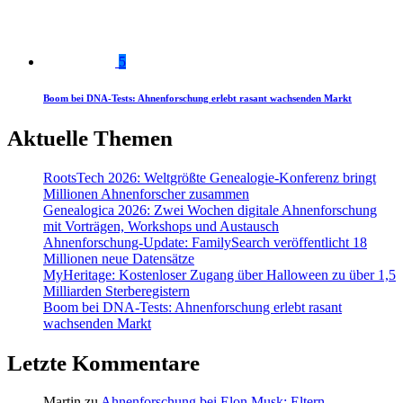
5
Boom bei DNA-Tests: Ahnenforschung erlebt rasant wachsenden Markt
Aktuelle Themen
RootsTech 2026: Weltgrößte Genealogie-Konferenz bringt
Millionen Ahnenforscher zusammen
Genealogica 2026: Zwei Wochen digitale Ahnenforschung
mit Vorträgen, Workshops und Austausch
Ahnenforschung-Update: FamilySearch veröffentlicht 18
Millionen neue Datensätze
MyHeritage: Kostenloser Zugang über Halloween zu über 1,5
Milliarden Sterberegistern
Boom bei DNA-Tests: Ahnenforschung erlebt rasant
wachsenden Markt
Letzte Kommentare
Martin
zu
Ahnenforschung bei Elon Musk: Eltern,