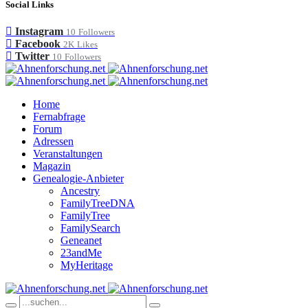
Social Links
Instagram
10
Followers
Facebook
2K
Likes
Twitter
10
Followers
Home
Fernabfrage
Forum
Adressen
Veranstaltungen
Magazin
Genealogie-Anbieter
Ancestry
FamilyTreeDNA
FamilyTree
FamilySearch
Geneanet
23andMe
MyHeritage