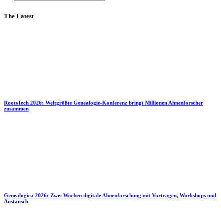
The Latest
RootsTech 2026: Weltgrößte Genealogie-Konferenz bringt Millionen Ahnenforscher
zusammen
Genealogica 2026: Zwei Wochen digitale Ahnenforschung mit Vorträgen, Workshops und
Austausch