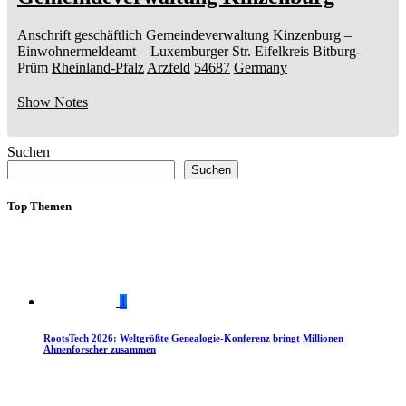
Anschrift geschäftlich
Gemeindeverwaltung Kinzenburg
–
Einwohnermeldeamt –
Luxemburger Str.
Eifelkreis Bitburg-
Prüm
Rheinland-Pfalz
Arzfeld
54687
Germany
Show Notes
Suchen
Suchen
Top Themen
1
RootsTech 2026: Weltgrößte Genealogie-Konferenz bringt Millionen
Ahnenforscher zusammen