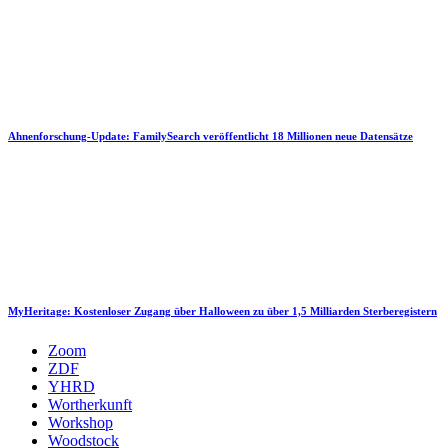
Ahnenforschung-Update: FamilySearch veröffentlicht 18 Millionen neue Datensätze
MyHeritage: Kostenloser Zugang über Halloween zu über 1,5 Milliarden Sterberegistern
Zoom
ZDF
YHRD
Wortherkunft
Workshop
Woodstock