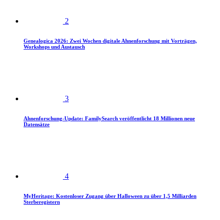
2
Genealogica 2026: Zwei Wochen digitale Ahnenforschung mit Vorträgen,
Workshops und Austausch
3
Ahnenforschung-Update: FamilySearch veröffentlicht 18 Millionen neue
Datensätze
4
MyHeritage: Kostenloser Zugang über Halloween zu über 1,5 Milliarden
Sterberegistern