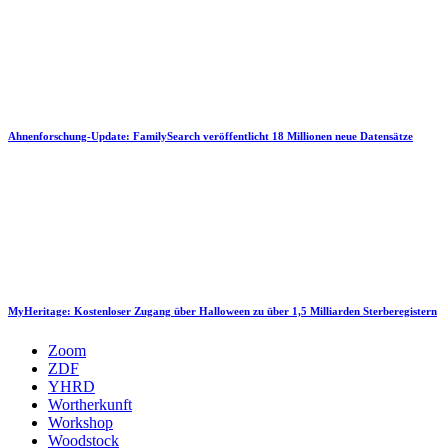
Ahnenforschung-Update: FamilySearch veröffentlicht 18 Millionen neue Datensätze
MyHeritage: Kostenloser Zugang über Halloween zu über 1,5 Milliarden Sterberegistern
Zoom
ZDF
YHRD
Wortherkunft
Workshop
Woodstock