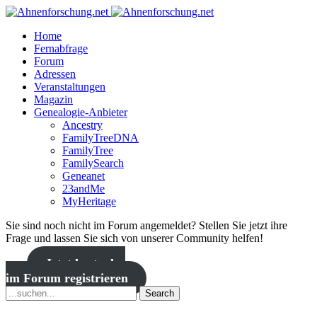
Home
Fernabfrage
Forum
Adressen
Veranstaltungen
Magazin
Genealogie-Anbieter
Ancestry
FamilyTreeDNA
FamilyTree
FamilySearch
Geneanet
23andMe
MyHeritage
Sie sind noch nicht im Forum angemeldet? Stellen Sie jetzt ihre
Frage und lassen Sie sich von unserer Community helfen!
Jetzt kostenlos
im Forum registrieren
Search