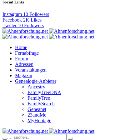
Social Links
Instagram
10
Followers
Facebook
2K
Likes
Twitter
10
Followers
Home
Fernabfrage
Forum
Adressen
Veranstaltungen
Magazin
Genealogie-Anbieter
Ancestry
FamilyTreeDNA
FamilyTree
FamilySearch
Geneanet
23andMe
MyHeritage