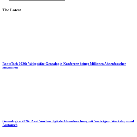
The Latest
RootsTech 2026: Weltgrößte Genealogie-Konferenz bringt Millionen Ahnenforscher
zusammen
Genealogica 2026: Zwei Wochen digitale Ahnenforschung mit Vorträgen, Workshops und
Austausch