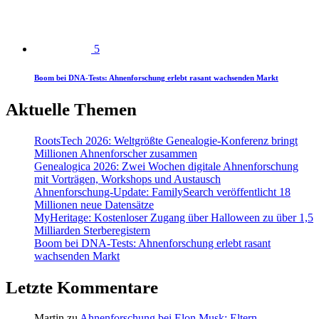
5
Boom bei DNA-Tests: Ahnenforschung erlebt rasant wachsenden Markt
Aktuelle Themen
RootsTech 2026: Weltgrößte Genealogie-Konferenz bringt
Millionen Ahnenforscher zusammen
Genealogica 2026: Zwei Wochen digitale Ahnenforschung
mit Vorträgen, Workshops und Austausch
Ahnenforschung-Update: FamilySearch veröffentlicht 18
Millionen neue Datensätze
MyHeritage: Kostenloser Zugang über Halloween zu über 1,5
Milliarden Sterberegistern
Boom bei DNA-Tests: Ahnenforschung erlebt rasant
wachsenden Markt
Letzte Kommentare
Martin
zu
Ahnenforschung bei Elon Musk: Eltern,