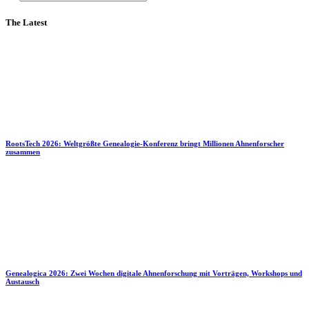
The Latest
RootsTech 2026: Weltgrößte Genealogie-Konferenz bringt Millionen Ahnenforscher
zusammen
Genealogica 2026: Zwei Wochen digitale Ahnenforschung mit Vorträgen, Workshops und
Austausch