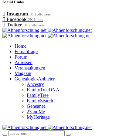
Social Links
Instagram
10
Followers
Facebook
2K
Likes
Twitter
10
Followers
Home
Fernabfrage
Forum
Adressen
Veranstaltungen
Magazin
Genealogie-Anbieter
Ancestry
FamilyTreeDNA
FamilyTree
FamilySearch
Geneanet
23andMe
MyHeritage