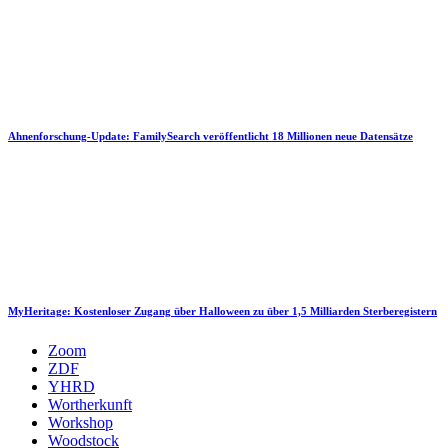
Ahnenforschung-Update: FamilySearch veröffentlicht 18 Millionen neue Datensätze
MyHeritage: Kostenloser Zugang über Halloween zu über 1,5 Milliarden Sterberegistern
Zoom
ZDF
YHRD
Wortherkunft
Workshop
Woodstock