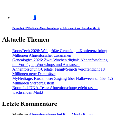
5
Boom bei DNA-Tests: Ahnenforschung erlebt rasant wachsenden Markt
Aktuelle Themen
RootsTech 2026: Weltgrößte Genealogie-Konferenz bringt
Millionen Ahnenforscher zusammen
Genealogica 2026: Zwei Wochen digitale Ahnenforschung
mit Vorträgen, Workshops und Austausch
Ahnenforschung-Update: FamilySearch veröffentlicht 18
Millionen neue Datensätze
MyHeritage: Kostenloser Zugang über Halloween zu über 1,5
Milliarden Sterberegistern
Boom bei DNA-Tests: Ahnenforschung erlebt rasant
wachsenden Markt
Letzte Kommentare
Martin
zu
Ahnenforschung bei Elon Musk: Eltern,