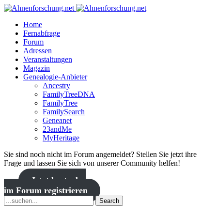
Home
Fernabfrage
Forum
Adressen
Veranstaltungen
Magazin
Genealogie-Anbieter
Ancestry
FamilyTreeDNA
FamilyTree
FamilySearch
Geneanet
23andMe
MyHeritage
Sie sind noch nicht im Forum angemeldet? Stellen Sie jetzt ihre
Frage und lassen Sie sich von unserer Community helfen!
Jetzt kostenlos
im Forum registrieren
Search