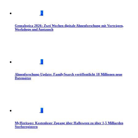
2
Genealogica 2026: Zwei Wochen digitale Ahnenforschung mit Vorträgen,
Workshops und Austausch
3
Ahnenforschung-Update: FamilySearch veröffentlicht 18 Millionen neue
Datensätze
4
MyHeritage: Kostenloser Zugang über Halloween zu über 1,5 Milliarden
Sterberegistern