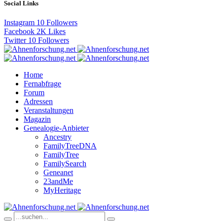
Social Links
Instagram
10
Followers
Facebook
2K
Likes
Twitter
10
Followers
Home
Fernabfrage
Forum
Adressen
Veranstaltungen
Magazin
Genealogie-Anbieter
Ancestry
FamilyTreeDNA
FamilyTree
FamilySearch
Geneanet
23andMe
MyHeritage