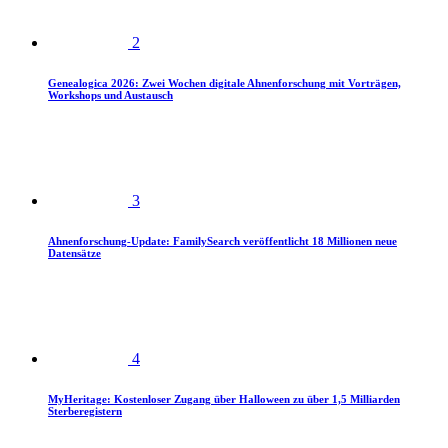
2
Genealogica 2026: Zwei Wochen digitale Ahnenforschung mit Vorträgen,
Workshops und Austausch
3
Ahnenforschung-Update: FamilySearch veröffentlicht 18 Millionen neue
Datensätze
4
MyHeritage: Kostenloser Zugang über Halloween zu über 1,5 Milliarden
Sterberegistern