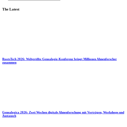
The Latest
RootsTech 2026: Weltgrößte Genealogie-Konferenz bringt Millionen Ahnenforscher
zusammen
Genealogica 2026: Zwei Wochen digitale Ahnenforschung mit Vorträgen, Workshops und
Austausch