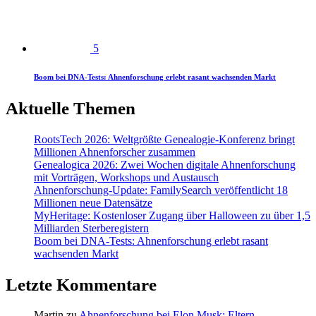
5
Boom bei DNA-Tests: Ahnenforschung erlebt rasant wachsenden Markt
Aktuelle Themen
RootsTech 2026: Weltgrößte Genealogie-Konferenz bringt
Millionen Ahnenforscher zusammen
Genealogica 2026: Zwei Wochen digitale Ahnenforschung
mit Vorträgen, Workshops und Austausch
Ahnenforschung-Update: FamilySearch veröffentlicht 18
Millionen neue Datensätze
MyHeritage: Kostenloser Zugang über Halloween zu über 1,5
Milliarden Sterberegistern
Boom bei DNA-Tests: Ahnenforschung erlebt rasant
wachsenden Markt
Letzte Kommentare
Martin
zu
Ahnenforschung bei Elon Musk: Eltern,