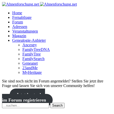
Home
Fernabfrage
Forum
Adressen
Veranstaltungen
Magazin
Genealogie-Anbieter
Ancestry
FamilyTreeDNA
FamilyTree
FamilySearch
Geneanet
23andMe
MyHeritage
Sie sind noch nicht im Forum angemeldet? Stellen Sie jetzt ihre
Frage und lassen Sie sich von unserer Community helfen!
Jetzt kostenlos
im Forum registrieren
Search