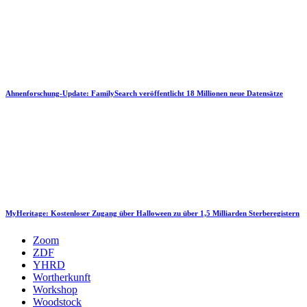
Ahnenforschung-Update: FamilySearch veröffentlicht 18 Millionen neue Datensätze
MyHeritage: Kostenloser Zugang über Halloween zu über 1,5 Milliarden Sterberegistern
Zoom
ZDF
YHRD
Wortherkunft
Workshop
Woodstock