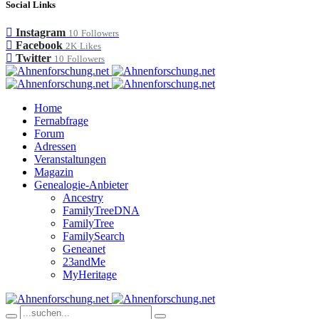
Social Links
Instagram
10
Followers
Facebook
2K
Likes
Twitter
10
Followers
Home
Fernabfrage
Forum
Adressen
Veranstaltungen
Magazin
Genealogie-Anbieter
Ancestry
FamilyTreeDNA
FamilyTree
FamilySearch
Geneanet
23andMe
MyHeritage