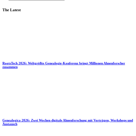
The Latest
RootsTech 2026: Weltgrößte Genealogie-Konferenz bringt Millionen Ahnenforscher
zusammen
Genealogica 2026: Zwei Wochen digitale Ahnenforschung mit Vorträgen, Workshops und
Austausch