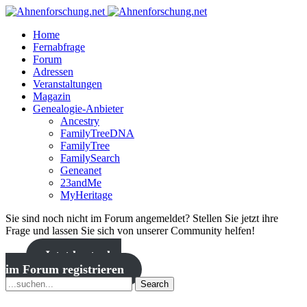
Home
Fernabfrage
Forum
Adressen
Veranstaltungen
Magazin
Genealogie-Anbieter
Ancestry
FamilyTreeDNA
FamilyTree
FamilySearch
Geneanet
23andMe
MyHeritage
Sie sind noch nicht im Forum angemeldet? Stellen Sie jetzt ihre
Frage und lassen Sie sich von unserer Community helfen!
Jetzt kostenlos
im Forum registrieren
Search