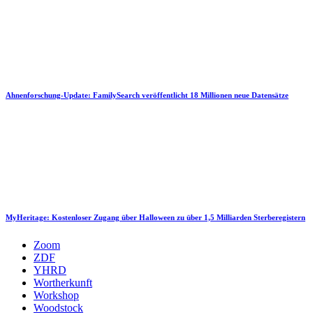
Ahnenforschung-Update: FamilySearch veröffentlicht 18 Millionen neue Datensätze
MyHeritage: Kostenloser Zugang über Halloween zu über 1,5 Milliarden Sterberegistern
Zoom
ZDF
YHRD
Wortherkunft
Workshop
Woodstock