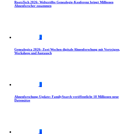
RootsTech 2026: Weltgrößte Genealogie-Konferenz bringt Millionen
Ahnenforscher zusammen
2
Genealogica 2026: Zwei Wochen digitale Ahnenforschung mit Vorträgen,
Workshops und Austausch
3
Ahnenforschung-Update: FamilySearch veröffentlicht 18 Millionen neue
Datensätze
4