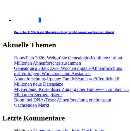
5
Boom bei DNA-Tests: Ahnenforschung erlebt rasant wachsenden Markt
Aktuelle Themen
RootsTech 2026: Weltgrößte Genealogie-Konferenz bringt
Millionen Ahnenforscher zusammen
Genealogica 2026: Zwei Wochen digitale Ahnenforschung
mit Vorträgen, Workshops und Austausch
Ahnenforschung-Update: FamilySearch veröffentlicht 18
Millionen neue Datensätze
MyHeritage: Kostenloser Zugang über Halloween zu über 1,5
Milliarden Sterberegistern
Boom bei DNA-Tests: Ahnenforschung erlebt rasant
wachsenden Markt
Letzte Kommentare
Martin
zu
Ahnenforschung bei Elon Musk: Eltern,