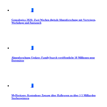
2
Genealogica 2026: Zwei Wochen digitale Ahnenforschung mit Vorträgen,
Workshops und Austausch
3
Ahnenforschung-Update: FamilySearch veröffentlicht 18 Millionen neue
Datensätze
4
MyHeritage: Kostenloser Zugang über Halloween zu über 1,5 Milliarden
Sterberegistern