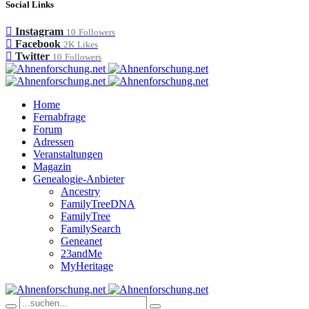
Social Links
Instagram
10
Followers
Facebook
2K
Likes
Twitter
10
Followers
Home
Fernabfrage
Forum
Adressen
Veranstaltungen
Magazin
Genealogie-Anbieter
Ancestry
FamilyTreeDNA
FamilyTree
FamilySearch
Geneanet
23andMe
MyHeritage