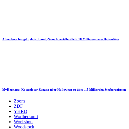
Ahnenforschung-Update: FamilySearch veröffentlicht 18 Millionen neue Datensätze
MyHeritage: Kostenloser Zugang über Halloween zu über 1,5 Milliarden Sterberegistern
Zoom
ZDF
YHRD
Wortherkunft
Workshop
Woodstock