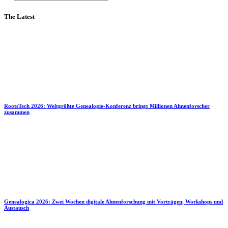
The Latest
RootsTech 2026: Weltgrößte Genealogie-Konferenz bringt Millionen Ahnenforscher
zusammen
Genealogica 2026: Zwei Wochen digitale Ahnenforschung mit Vorträgen, Workshops und
Austausch