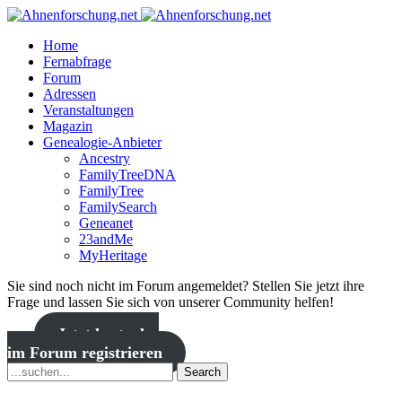
Home
Fernabfrage
Forum
Adressen
Veranstaltungen
Magazin
Genealogie-Anbieter
Ancestry
FamilyTreeDNA
FamilyTree
FamilySearch
Geneanet
23andMe
MyHeritage
Sie sind noch nicht im Forum angemeldet? Stellen Sie jetzt ihre
Frage und lassen Sie sich von unserer Community helfen!
Jetzt kostenlos
im Forum registrieren
Search