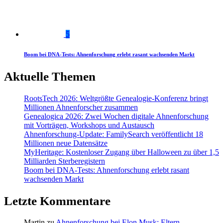
5
Boom bei DNA-Tests: Ahnenforschung erlebt rasant wachsenden Markt
Aktuelle Themen
RootsTech 2026: Weltgrößte Genealogie-Konferenz bringt
Millionen Ahnenforscher zusammen
Genealogica 2026: Zwei Wochen digitale Ahnenforschung
mit Vorträgen, Workshops und Austausch
Ahnenforschung-Update: FamilySearch veröffentlicht 18
Millionen neue Datensätze
MyHeritage: Kostenloser Zugang über Halloween zu über 1,5
Milliarden Sterberegistern
Boom bei DNA-Tests: Ahnenforschung erlebt rasant
wachsenden Markt
Letzte Kommentare
Martin
zu
Ahnenforschung bei Elon Musk: Eltern,