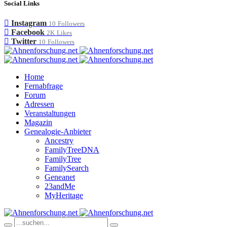
Social Links
Instagram
10
Followers
Facebook
2K
Likes
Twitter
10
Followers
Home
Fernabfrage
Forum
Adressen
Veranstaltungen
Magazin
Genealogie-Anbieter
Ancestry
FamilyTreeDNA
FamilyTree
FamilySearch
Geneanet
23andMe
MyHeritage