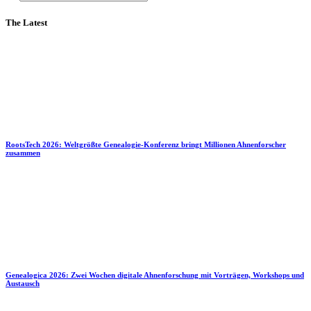
The Latest
RootsTech 2026: Weltgrößte Genealogie-Konferenz bringt Millionen Ahnenforscher
zusammen
Genealogica 2026: Zwei Wochen digitale Ahnenforschung mit Vorträgen, Workshops und
Austausch