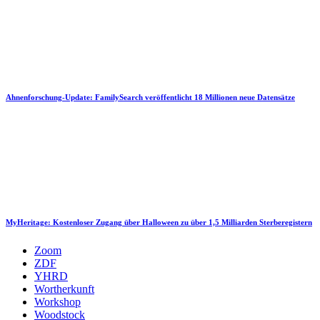
Ahnenforschung-Update: FamilySearch veröffentlicht 18 Millionen neue Datensätze
MyHeritage: Kostenloser Zugang über Halloween zu über 1,5 Milliarden Sterberegistern
Zoom
ZDF
YHRD
Wortherkunft
Workshop
Woodstock