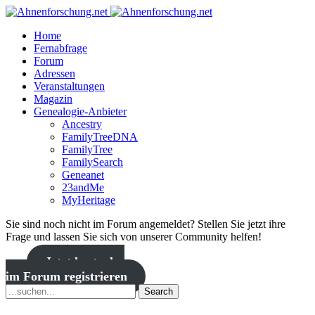
Home
Fernabfrage
Forum
Adressen
Veranstaltungen
Magazin
Genealogie-Anbieter
Ancestry
FamilyTreeDNA
FamilyTree
FamilySearch
Geneanet
23andMe
MyHeritage
Sie sind noch nicht im Forum angemeldet? Stellen Sie jetzt ihre
Frage und lassen Sie sich von unserer Community helfen!
Jetzt kostenlos
im Forum registrieren
Search