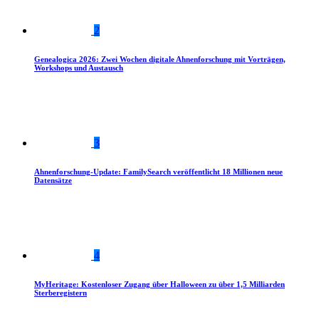
2
Genealogica 2026: Zwei Wochen digitale Ahnenforschung mit Vorträgen,
Workshops und Austausch
3
Ahnenforschung-Update: FamilySearch veröffentlicht 18 Millionen neue
Datensätze
4
MyHeritage: Kostenloser Zugang über Halloween zu über 1,5 Milliarden
Sterberegistern