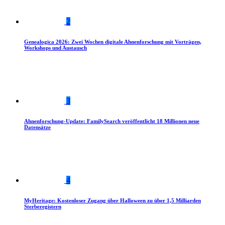
2
Genealogica 2026: Zwei Wochen digitale Ahnenforschung mit Vorträgen,
Workshops und Austausch
3
Ahnenforschung-Update: FamilySearch veröffentlicht 18 Millionen neue
Datensätze
4
MyHeritage: Kostenloser Zugang über Halloween zu über 1,5 Milliarden
Sterberegistern