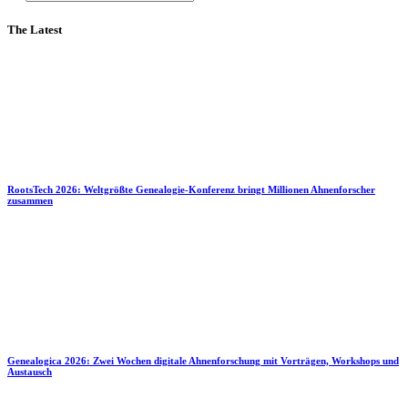
The Latest
RootsTech 2026: Weltgrößte Genealogie-Konferenz bringt Millionen Ahnenforscher
zusammen
Genealogica 2026: Zwei Wochen digitale Ahnenforschung mit Vorträgen, Workshops und
Austausch