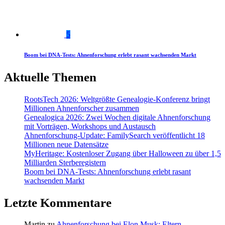
5
Boom bei DNA-Tests: Ahnenforschung erlebt rasant wachsenden Markt
Aktuelle Themen
RootsTech 2026: Weltgrößte Genealogie-Konferenz bringt
Millionen Ahnenforscher zusammen
Genealogica 2026: Zwei Wochen digitale Ahnenforschung
mit Vorträgen, Workshops und Austausch
Ahnenforschung-Update: FamilySearch veröffentlicht 18
Millionen neue Datensätze
MyHeritage: Kostenloser Zugang über Halloween zu über 1,5
Milliarden Sterberegistern
Boom bei DNA-Tests: Ahnenforschung erlebt rasant
wachsenden Markt
Letzte Kommentare
Martin
zu
Ahnenforschung bei Elon Musk: Eltern,