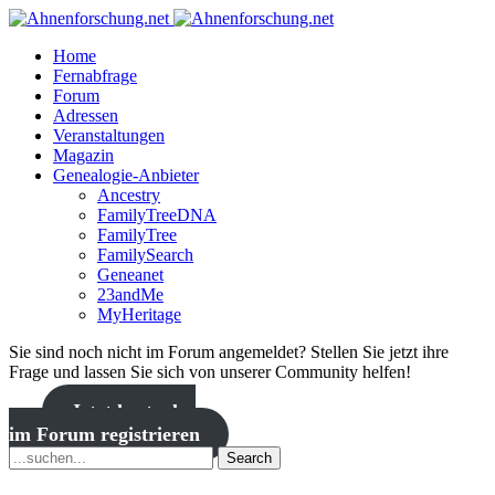
Home
Fernabfrage
Forum
Adressen
Veranstaltungen
Magazin
Genealogie-Anbieter
Ancestry
FamilyTreeDNA
FamilyTree
FamilySearch
Geneanet
23andMe
MyHeritage
Sie sind noch nicht im Forum angemeldet? Stellen Sie jetzt ihre
Frage und lassen Sie sich von unserer Community helfen!
Jetzt kostenlos
im Forum registrieren
Search