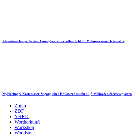
Ahnenforschung-Update: FamilySearch veröffentlicht 18 Millionen neue Datensätze
MyHeritage: Kostenloser Zugang über Halloween zu über 1,5 Milliarden Sterberegistern
Zoom
ZDF
YHRD
Wortherkunft
Workshop
Woodstock