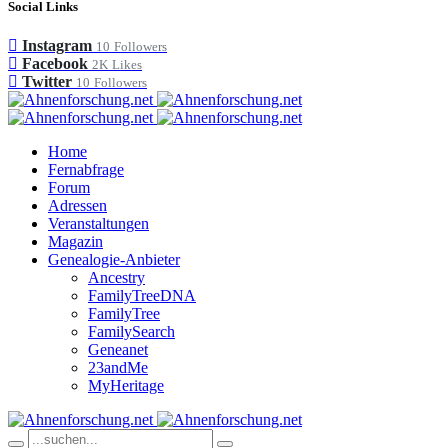
Social Links
Instagram
10
Followers
Facebook
2K
Likes
Twitter
10
Followers
Home
Fernabfrage
Forum
Adressen
Veranstaltungen
Magazin
Genealogie-Anbieter
Ancestry
FamilyTreeDNA
FamilyTree
FamilySearch
Geneanet
23andMe
MyHeritage