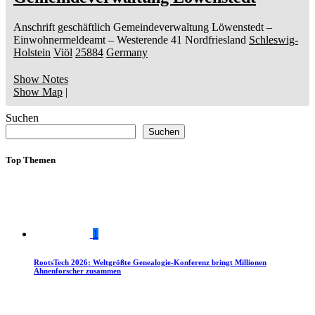
Anschrift geschäftlich
Gemeindeverwaltung Löwenstedt
–
Einwohnermeldeamt –
Westerende 41
Nordfriesland
Schleswig-
Holstein
Viöl
25884
Germany
Show Notes
Show Map
|
Suchen
Suchen
Top Themen
1
RootsTech 2026: Weltgrößte Genealogie-Konferenz bringt Millionen
Ahnenforscher zusammen