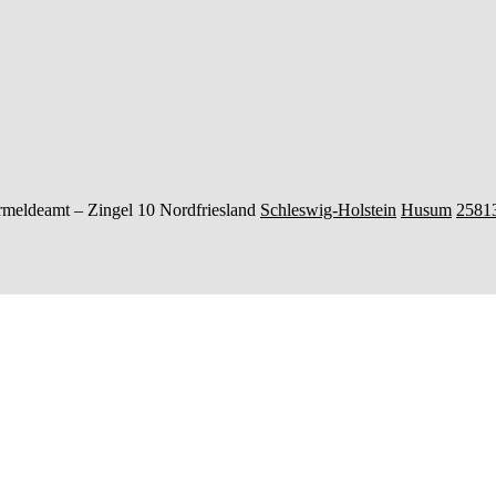
rmeldeamt –
Zingel 10
Nordfriesland
Schleswig-Holstein
Husum
2581