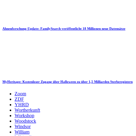
Ahnenforschung-Update: FamilySearch veröffentlicht 18 Millionen neue Datensätze
MyHeritage: Kostenloser Zugang über Halloween zu über 1,5 Milliarden Sterberegistern
Zoom
ZDF
YHRD
Wortherkunft
Workshop
Woodstock
Windsor
William