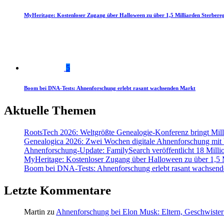
MyHeritage: Kostenloser Zugang über Halloween zu über 1,5 Milliarden Sterbereg
5
Boom bei DNA-Tests: Ahnenforschung erlebt rasant wachsenden Markt
Aktuelle Themen
RootsTech 2026: Weltgrößte Genealogie-Konferenz bringt Mi
Genealogica 2026: Zwei Wochen digitale Ahnenforschung mit
Ahnenforschung-Update: FamilySearch veröffentlicht 18 Milli
MyHeritage: Kostenloser Zugang über Halloween zu über 1,5 Mi
Boom bei DNA-Tests: Ahnenforschung erlebt rasant wachsend
Letzte Kommentare
Martin
zu
Ahnenforschung bei Elon Musk: Eltern, Geschwister