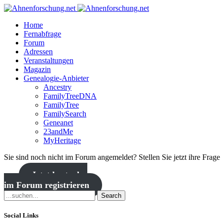
Home
Fernabfrage
Forum
Adressen
Veranstaltungen
Magazin
Genealogie-Anbieter
Ancestry
FamilyTreeDNA
FamilyTree
FamilySearch
Geneanet
23andMe
MyHeritage
Sie sind noch nicht im Forum angemeldet? Stellen Sie jetzt ihre Frag
Jetzt kostenlos
im Forum registrieren
Search
Social Links