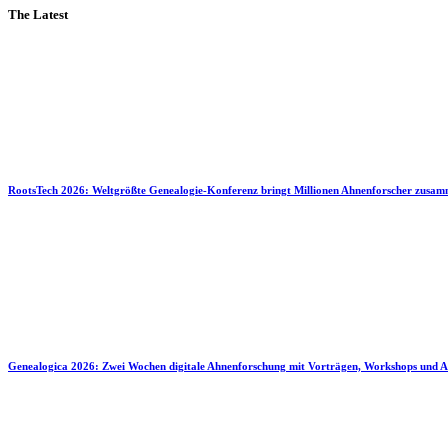
The Latest
RootsTech 2026: Weltgrößte Genealogie-Konferenz bringt Millionen Ahnenforscher zusa
Genealogica 2026: Zwei Wochen digitale Ahnenforschung mit Vorträgen, Workshops und A