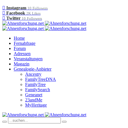
Instagram
10
Followers
Facebook
2K
Likes
Twitter
10
Followers
Home
Fernabfrage
Forum
Adressen
Veranstaltungen
Magazin
Genealogie-Anbieter
Ancestry
FamilyTreeDNA
FamilyTree
FamilySearch
Geneanet
23andMe
MyHeritage