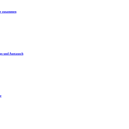
er zusammen
ps und Austausch
e