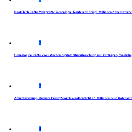
RootsTech 2026: Weltgrößte Genealogie-Konferenz bringt Millionen Ahnenforsch
2
Genealogica 2026: Zwei Wochen digitale Ahnenforschung mit Vorträgen, Worksho
3
Ahnenforschung-Update: FamilySearch veröffentlicht 18 Millionen neue Datensätz
4