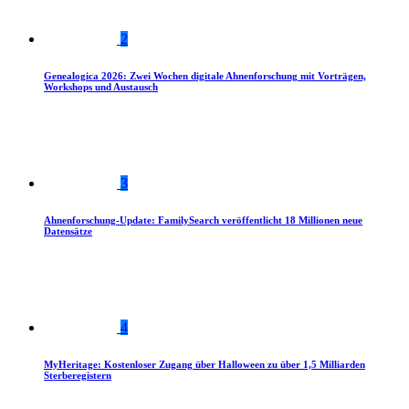
2
Genealogica 2026: Zwei Wochen digitale Ahnenforschung mit Vorträgen,
Workshops und Austausch
3
Ahnenforschung-Update: FamilySearch veröffentlicht 18 Millionen neue
Datensätze
4
MyHeritage: Kostenloser Zugang über Halloween zu über 1,5 Milliarden
Sterberegistern