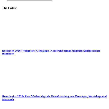
The Latest
RootsTech 2026: Weltgrößte Genealogie-Konferenz bringt Millionen Ahnenforscher
zusammen
Genealogica 2026: Zwei Wochen digitale Ahnenforschung mit Vorträgen, Workshops und
Austausch