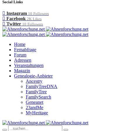
Social Links
Instagram
10
Followers
Facebook
2K
Likes
Twitter
10
Followers
Home
Fernabfrage
Forum
Adressen
Veranstaltungen
Magazin
Genealogie-Anbieter
Ancestry
FamilyTreeDNA
FamilyTree
FamilySearch
Geneanet
23andMe
MyHeritage