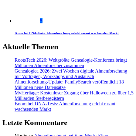
5
Boom bei DNA-Tests: Ahnenforschung erlebt rasant wachsenden Markt
Aktuelle Themen
RootsTech 2026: Weltgrößte Genealogie-Konferenz bringt
Millionen Ahnenforscher zusammen
Genealogica 2026: Zwei Wochen digitale Ahnenforschung
mit Vorträgen, Workshops und Austausch
Ahnenforschung-Update: FamilySearch veröffentlicht 18
Millionen neue Datensätze
MyHeritage: Kostenloser Zugang über Halloween zu über 1,5
Milliarden Sterberegistern
Boom bei DNA-Tests: Ahnenforschung erlebt rasant
wachsenden Markt
Letzte Kommentare
Martin
zu
Ahnenforschung bei Elon Musk: Eltern,