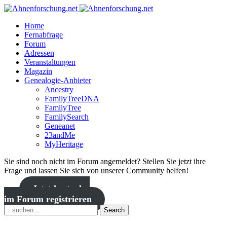
Home
Fernabfrage
Forum
Adressen
Veranstaltungen
Magazin
Genealogie-Anbieter
Ancestry
FamilyTreeDNA
FamilyTree
FamilySearch
Geneanet
23andMe
MyHeritage
Sie sind noch nicht im Forum angemeldet? Stellen Sie jetzt ihre
Frage und lassen Sie sich von unserer Community helfen!
Jetzt kostenlos
im Forum registrieren
Search