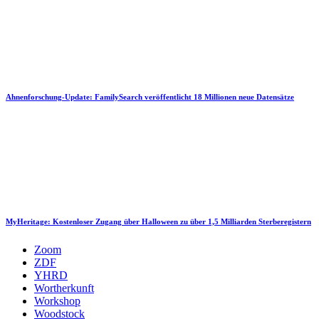
Ahnenforschung-Update: FamilySearch veröffentlicht 18 Millionen neue Datensätze
MyHeritage: Kostenloser Zugang über Halloween zu über 1,5 Milliarden Sterberegistern
Zoom
ZDF
YHRD
Wortherkunft
Workshop
Woodstock