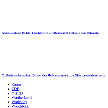
Ahnenforschung-Update: FamilySearch veröffentlicht 18 Millionen neue Datensätze
MyHeritage: Kostenloser Zugang über Halloween zu über 1,5 Milliarden Sterberegistern
Zoom
ZDF
YHRD
Wortherkunft
Workshop
Woodstock