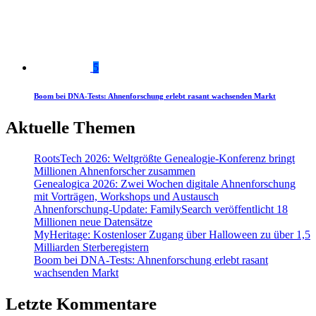
5
Boom bei DNA-Tests: Ahnenforschung erlebt rasant wachsenden Markt
Aktuelle Themen
RootsTech 2026: Weltgrößte Genealogie-Konferenz bringt
Millionen Ahnenforscher zusammen
Genealogica 2026: Zwei Wochen digitale Ahnenforschung
mit Vorträgen, Workshops und Austausch
Ahnenforschung-Update: FamilySearch veröffentlicht 18
Millionen neue Datensätze
MyHeritage: Kostenloser Zugang über Halloween zu über 1,5
Milliarden Sterberegistern
Boom bei DNA-Tests: Ahnenforschung erlebt rasant
wachsenden Markt
Letzte Kommentare