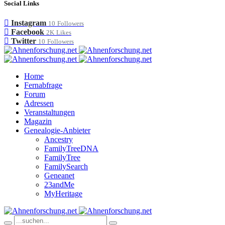
Social Links
Instagram
10
Followers
Facebook
2K
Likes
Twitter
10
Followers
Home
Fernabfrage
Forum
Adressen
Veranstaltungen
Magazin
Genealogie-Anbieter
Ancestry
FamilyTreeDNA
FamilyTree
FamilySearch
Geneanet
23andMe
MyHeritage