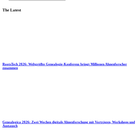
The Latest
RootsTech 2026: Weltgrößte Genealogie-Konferenz bringt Millionen Ahnenforscher
zusammen
Genealogica 2026: Zwei Wochen digitale Ahnenforschung mit Vorträgen, Workshops und
Austausch