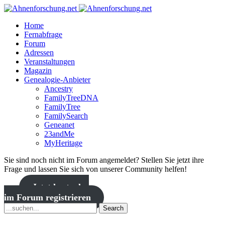
Home
Fernabfrage
Forum
Adressen
Veranstaltungen
Magazin
Genealogie-Anbieter
Ancestry
FamilyTreeDNA
FamilyTree
FamilySearch
Geneanet
23andMe
MyHeritage
Sie sind noch nicht im Forum angemeldet? Stellen Sie jetzt ihre
Frage und lassen Sie sich von unserer Community helfen!
Jetzt kostenlos
im Forum registrieren
Search