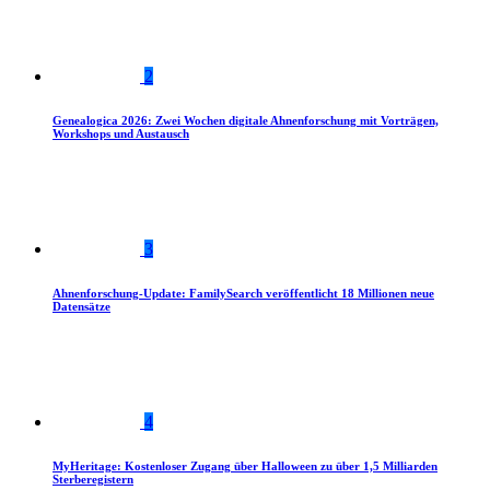
2
Genealogica 2026: Zwei Wochen digitale Ahnenforschung mit Vorträgen,
Workshops und Austausch
3
Ahnenforschung-Update: FamilySearch veröffentlicht 18 Millionen neue
Datensätze
4
MyHeritage: Kostenloser Zugang über Halloween zu über 1,5 Milliarden
Sterberegistern