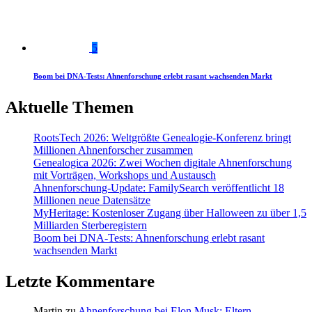
5
Boom bei DNA-Tests: Ahnenforschung erlebt rasant wachsenden Markt
Aktuelle Themen
RootsTech 2026: Weltgrößte Genealogie-Konferenz bringt
Millionen Ahnenforscher zusammen
Genealogica 2026: Zwei Wochen digitale Ahnenforschung
mit Vorträgen, Workshops und Austausch
Ahnenforschung-Update: FamilySearch veröffentlicht 18
Millionen neue Datensätze
MyHeritage: Kostenloser Zugang über Halloween zu über 1,5
Milliarden Sterberegistern
Boom bei DNA-Tests: Ahnenforschung erlebt rasant
wachsenden Markt
Letzte Kommentare
Martin
zu
Ahnenforschung bei Elon Musk: Eltern,