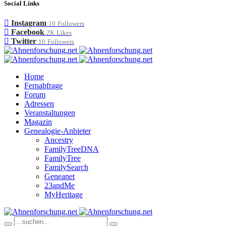
Social Links
Instagram
10
Followers
Facebook
2K
Likes
Twitter
10
Followers
Home
Fernabfrage
Forum
Adressen
Veranstaltungen
Magazin
Genealogie-Anbieter
Ancestry
FamilyTreeDNA
FamilyTree
FamilySearch
Geneanet
23andMe
MyHeritage