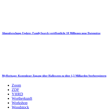
Ahnenforschung-Update: FamilySearch veröffentlicht 18 Millionen neue Datensätze
MyHeritage: Kostenloser Zugang über Halloween zu über 1,5 Milliarden Sterberegistern
Zoom
ZDF
YHRD
Wortherkunft
Workshop
Woodstock