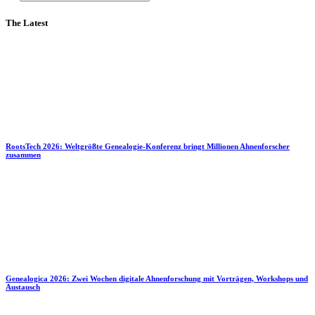
The Latest
RootsTech 2026: Weltgrößte Genealogie-Konferenz bringt Millionen Ahnenforscher
zusammen
Genealogica 2026: Zwei Wochen digitale Ahnenforschung mit Vorträgen, Workshops und
Austausch