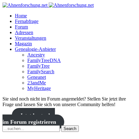
Home
Fernabfrage
Forum
Adressen
Veranstaltungen
Magazin
Genealogie-Anbieter
Ancestry
FamilyTreeDNA
FamilyTree
FamilySearch
Geneanet
23andMe
MyHeritage
Sie sind noch nicht im Forum angemeldet? Stellen Sie jetzt ihre
Frage und lassen Sie sich von unserer Community helfen!
Jetzt kostenlos
im Forum registrieren
Search