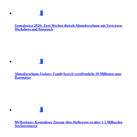
2
Genealogica 2026: Zwei Wochen digitale Ahnenforschung mit Vorträgen,
Workshops und Austausch
3
Ahnenforschung-Update: FamilySearch veröffentlicht 18 Millionen neue
Datensätze
4
MyHeritage: Kostenloser Zugang über Halloween zu über 1,5 Milliarden
Sterberegistern