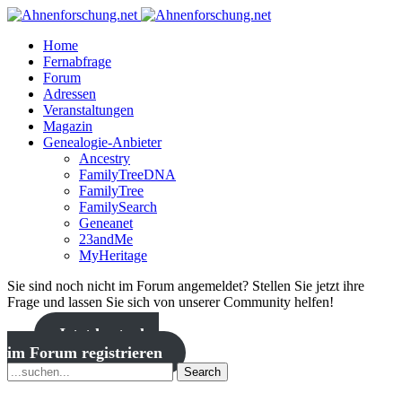
Home
Fernabfrage
Forum
Adressen
Veranstaltungen
Magazin
Genealogie-Anbieter
Ancestry
FamilyTreeDNA
FamilyTree
FamilySearch
Geneanet
23andMe
MyHeritage
Sie sind noch nicht im Forum angemeldet? Stellen Sie jetzt ihre
Frage und lassen Sie sich von unserer Community helfen!
Jetzt kostenlos
im Forum registrieren
Search