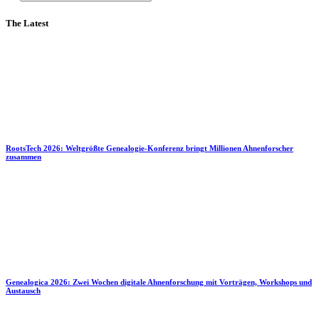
The Latest
RootsTech 2026: Weltgrößte Genealogie-Konferenz bringt Millionen Ahnenforscher
zusammen
Genealogica 2026: Zwei Wochen digitale Ahnenforschung mit Vorträgen, Workshops und
Austausch