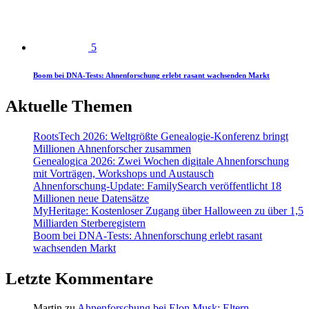
5
Boom bei DNA-Tests: Ahnenforschung erlebt rasant wachsenden Markt
Aktuelle Themen
RootsTech 2026: Weltgrößte Genealogie-Konferenz bringt
Millionen Ahnenforscher zusammen
Genealogica 2026: Zwei Wochen digitale Ahnenforschung
mit Vorträgen, Workshops und Austausch
Ahnenforschung-Update: FamilySearch veröffentlicht 18
Millionen neue Datensätze
MyHeritage: Kostenloser Zugang über Halloween zu über 1,5
Milliarden Sterberegistern
Boom bei DNA-Tests: Ahnenforschung erlebt rasant
wachsenden Markt
Letzte Kommentare
Martin
zu
Ahnenforschung bei Elon Musk: Eltern,