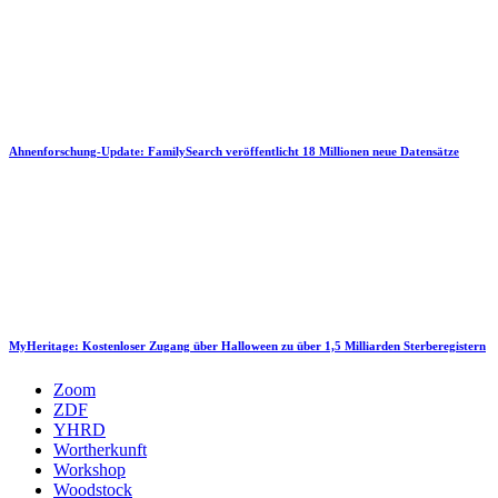
Ahnenforschung-Update: FamilySearch veröffentlicht 18 Millionen neue Datensätze
MyHeritage: Kostenloser Zugang über Halloween zu über 1,5 Milliarden Sterberegistern
Zoom
ZDF
YHRD
Wortherkunft
Workshop
Woodstock