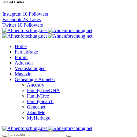
Social Links
Instagram
10
Followers
Facebook
2K
Likes
Twitter
10
Followers
Home
Fernabfrage
Forum
Adressen
Veranstaltungen
Magazin
Genealogie-Anbieter
Ancestry
FamilyTreeDNA
FamilyTree
FamilySearch
Geneanet
23andMe
MyHeritage