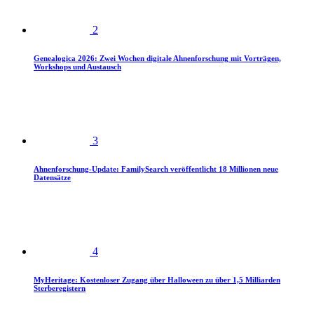
2
Genealogica 2026: Zwei Wochen digitale Ahnenforschung mit Vorträgen,
Workshops und Austausch
3
Ahnenforschung-Update: FamilySearch veröffentlicht 18 Millionen neue
Datensätze
4
MyHeritage: Kostenloser Zugang über Halloween zu über 1,5 Milliarden
Sterberegistern