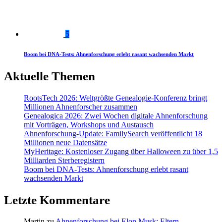
5
Boom bei DNA-Tests: Ahnenforschung erlebt rasant wachsenden Markt
Aktuelle Themen
RootsTech 2026: Weltgrößte Genealogie-Konferenz bringt
Millionen Ahnenforscher zusammen
Genealogica 2026: Zwei Wochen digitale Ahnenforschung
mit Vorträgen, Workshops und Austausch
Ahnenforschung-Update: FamilySearch veröffentlicht 18
Millionen neue Datensätze
MyHeritage: Kostenloser Zugang über Halloween zu über 1,5
Milliarden Sterberegistern
Boom bei DNA-Tests: Ahnenforschung erlebt rasant
wachsenden Markt
Letzte Kommentare
Martin
zu
Ahnenforschung bei Elon Musk: Eltern,