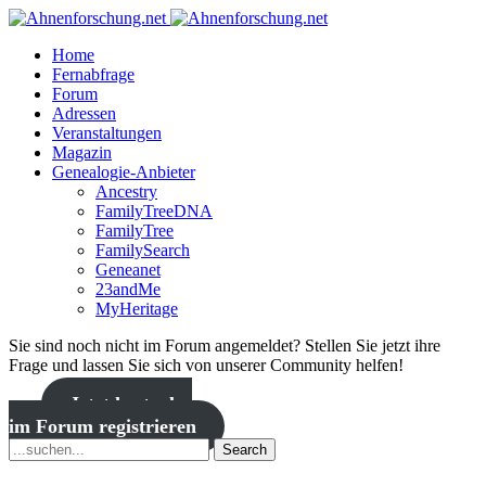
Home
Fernabfrage
Forum
Adressen
Veranstaltungen
Magazin
Genealogie-Anbieter
Ancestry
FamilyTreeDNA
FamilyTree
FamilySearch
Geneanet
23andMe
MyHeritage
Sie sind noch nicht im Forum angemeldet? Stellen Sie jetzt ihre
Frage und lassen Sie sich von unserer Community helfen!
Jetzt kostenlos
im Forum registrieren
Search