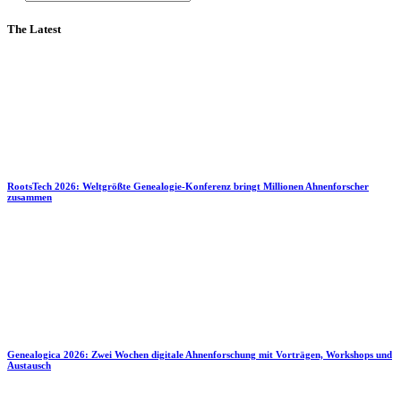
The Latest
RootsTech 2026: Weltgrößte Genealogie-Konferenz bringt Millionen Ahnenforscher
zusammen
Genealogica 2026: Zwei Wochen digitale Ahnenforschung mit Vorträgen, Workshops und
Austausch