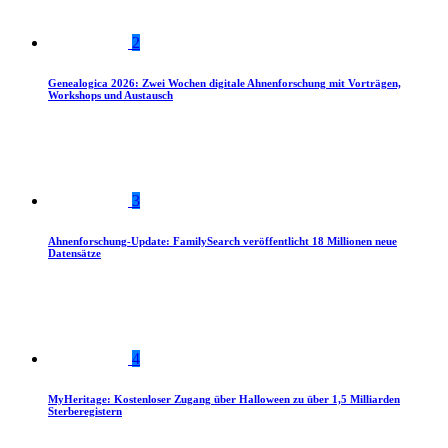
2
Genealogica 2026: Zwei Wochen digitale Ahnenforschung mit Vorträgen,
Workshops und Austausch
3
Ahnenforschung-Update: FamilySearch veröffentlicht 18 Millionen neue
Datensätze
4
MyHeritage: Kostenloser Zugang über Halloween zu über 1,5 Milliarden
Sterberegistern