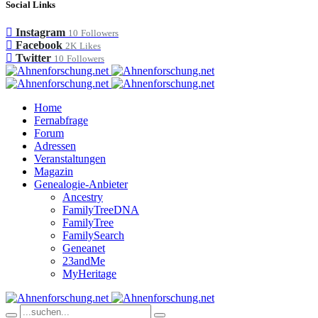
Social Links
Instagram
10
Followers
Facebook
2K
Likes
Twitter
10
Followers
Home
Fernabfrage
Forum
Adressen
Veranstaltungen
Magazin
Genealogie-Anbieter
Ancestry
FamilyTreeDNA
FamilyTree
FamilySearch
Geneanet
23andMe
MyHeritage