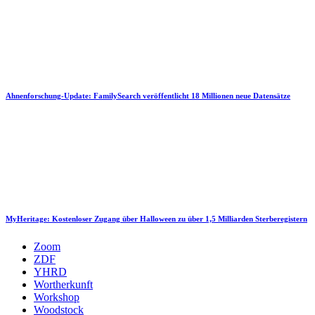
Ahnenforschung-Update: FamilySearch veröffentlicht 18 Millionen neue Datensätze
MyHeritage: Kostenloser Zugang über Halloween zu über 1,5 Milliarden Sterberegistern
Zoom
ZDF
YHRD
Wortherkunft
Workshop
Woodstock