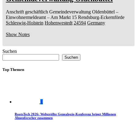
Anschrift geschäftlich
Gemeindeverwaltung Oldenbüttel
–
Einwohnermeldeamt –
Am Markt 15
Rendsburg-Eckernförde
Schleswig-Holstein
Hohenwestedt
24594
Germany
Show Notes
Suchen
Suchen
Top Themen
1
RootsTech 2026: Weltgrößte Genealogie-Konferenz bringt Millionen
Ahnenforscher zusammen