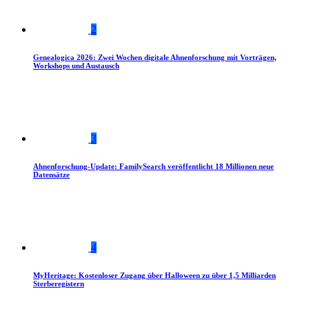
2
Genealogica 2026: Zwei Wochen digitale Ahnenforschung mit Vorträgen,
Workshops und Austausch
3
Ahnenforschung-Update: FamilySearch veröffentlicht 18 Millionen neue
Datensätze
4
MyHeritage: Kostenloser Zugang über Halloween zu über 1,5 Milliarden
Sterberegistern