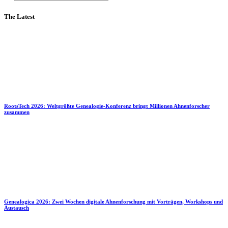
The Latest
RootsTech 2026: Weltgrößte Genealogie-Konferenz bringt Millionen Ahnenforscher
zusammen
Genealogica 2026: Zwei Wochen digitale Ahnenforschung mit Vorträgen, Workshops und
Austausch