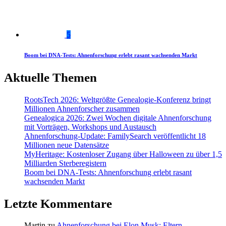
5
Boom bei DNA-Tests: Ahnenforschung erlebt rasant wachsenden Markt
Aktuelle Themen
RootsTech 2026: Weltgrößte Genealogie-Konferenz bringt
Millionen Ahnenforscher zusammen
Genealogica 2026: Zwei Wochen digitale Ahnenforschung
mit Vorträgen, Workshops und Austausch
Ahnenforschung-Update: FamilySearch veröffentlicht 18
Millionen neue Datensätze
MyHeritage: Kostenloser Zugang über Halloween zu über 1,5
Milliarden Sterberegistern
Boom bei DNA-Tests: Ahnenforschung erlebt rasant
wachsenden Markt
Letzte Kommentare
Martin
zu
Ahnenforschung bei Elon Musk: Eltern,