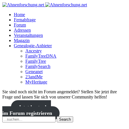
Home
Fernabfrage
Forum
Adressen
Veranstaltungen
Magazin
Genealogie-Anbieter
Ancestry
FamilyTreeDNA
FamilyTree
FamilySearch
Geneanet
23andMe
MyHeritage
Sie sind noch nicht im Forum angemeldet? Stellen Sie jetzt ihre
Frage und lassen Sie sich von unserer Community helfen!
Jetzt kostenlos
im Forum registrieren
Search