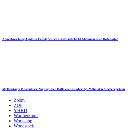
Ahnenforschung-Update: FamilySearch veröffentlicht 18 Millionen neue Datensätze
MyHeritage: Kostenloser Zugang über Halloween zu über 1,5 Milliarden Sterberegistern
Zoom
ZDF
YHRD
Wortherkunft
Workshop
Woodstock