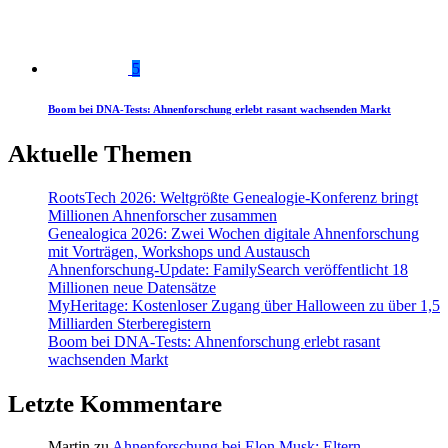
5
Boom bei DNA-Tests: Ahnenforschung erlebt rasant wachsenden Markt
Aktuelle Themen
RootsTech 2026: Weltgrößte Genealogie-Konferenz bringt
Millionen Ahnenforscher zusammen
Genealogica 2026: Zwei Wochen digitale Ahnenforschung
mit Vorträgen, Workshops und Austausch
Ahnenforschung-Update: FamilySearch veröffentlicht 18
Millionen neue Datensätze
MyHeritage: Kostenloser Zugang über Halloween zu über 1,5
Milliarden Sterberegistern
Boom bei DNA-Tests: Ahnenforschung erlebt rasant
wachsenden Markt
Letzte Kommentare
Martin
zu
Ahnenforschung bei Elon Musk: Eltern,