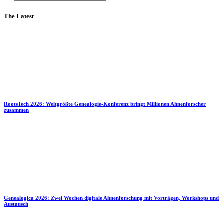
The Latest
RootsTech 2026: Weltgrößte Genealogie-Konferenz bringt Millionen Ahnenforscher
zusammen
Genealogica 2026: Zwei Wochen digitale Ahnenforschung mit Vorträgen, Workshops und
Austausch