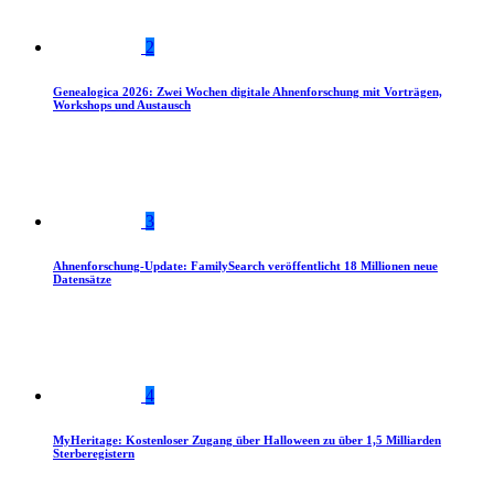
2
Genealogica 2026: Zwei Wochen digitale Ahnenforschung mit Vorträgen,
Workshops und Austausch
3
Ahnenforschung-Update: FamilySearch veröffentlicht 18 Millionen neue
Datensätze
4
MyHeritage: Kostenloser Zugang über Halloween zu über 1,5 Milliarden
Sterberegistern