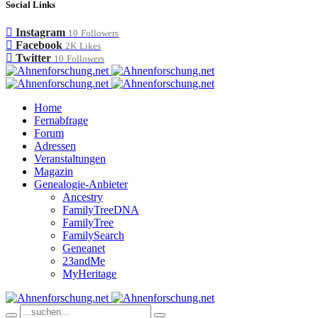
Social Links
Instagram
10
Followers
Facebook
2K
Likes
Twitter
10
Followers
Home
Fernabfrage
Forum
Adressen
Veranstaltungen
Magazin
Genealogie-Anbieter
Ancestry
FamilyTreeDNA
FamilyTree
FamilySearch
Geneanet
23andMe
MyHeritage