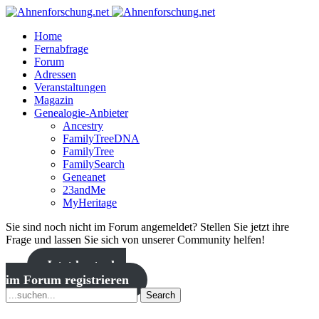
Home
Fernabfrage
Forum
Adressen
Veranstaltungen
Magazin
Genealogie-Anbieter
Ancestry
FamilyTreeDNA
FamilyTree
FamilySearch
Geneanet
23andMe
MyHeritage
Sie sind noch nicht im Forum angemeldet? Stellen Sie jetzt ihre
Frage und lassen Sie sich von unserer Community helfen!
Jetzt kostenlos
im Forum registrieren
Search