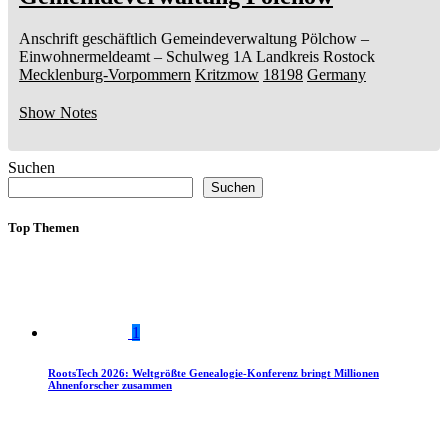
Anschrift geschäftlich
Gemeindeverwaltung Pölchow
–
Einwohnermeldeamt –
Schulweg 1A
Landkreis Rostock
Mecklenburg-Vorpommern
Kritzmow
18198
Germany
Show Notes
Suchen
Suchen
Top Themen
1
RootsTech 2026: Weltgrößte Genealogie-Konferenz bringt Millionen
Ahnenforscher zusammen