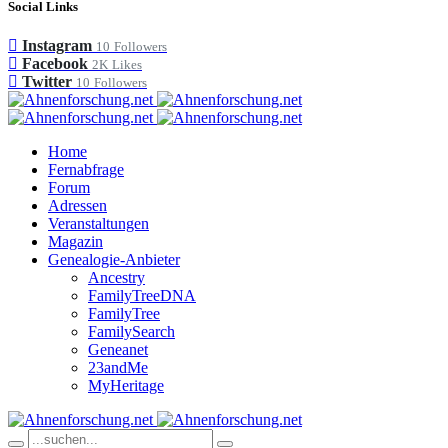
Social Links
Instagram
10
Followers
Facebook
2K
Likes
Twitter
10
Followers
Home
Fernabfrage
Forum
Adressen
Veranstaltungen
Magazin
Genealogie-Anbieter
Ancestry
FamilyTreeDNA
FamilyTree
FamilySearch
Geneanet
23andMe
MyHeritage