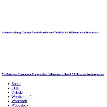
Ahnenforschung-Update: FamilySearch veröffentlicht 18 Millionen neue Datensätze
MyHeritage: Kostenloser Zugang über Halloween zu über 1,5 Milliarden Sterberegistern
Zoom
ZDF
YHRD
Wortherkunft
Workshop
Woodstock