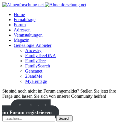
Home
Fernabfrage
Forum
Adressen
Veranstaltungen
Magazin
Genealogie-Anbieter
Ancestry
FamilyTreeDNA
FamilyTree
FamilySearch
Geneanet
23andMe
MyHeritage
Sie sind noch nicht im Forum angemeldet? Stellen Sie jetzt ihre
Frage und lassen Sie sich von unserer Community helfen!
Jetzt kostenlos
im Forum registrieren
Search