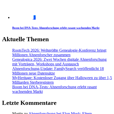
5
Boom bei DNA-Tests: Ahnenforschung erlebt rasant wachsenden Markt
Aktuelle Themen
RootsTech 2026: Weltgrößte Genealogie-Konferenz bringt
Millionen Ahnenforscher zusammen
Genealogica 2026: Zwei Wochen digitale Ahnenforschung
mit Vorträgen, Workshops und Austausch
Ahnenforschung-Update: FamilySearch veröffentlicht 18
Millionen neue Datensätze
MyHeritage: Kostenloser Zugang über Halloween zu über 1,5
Milliarden Sterberegistern
Boom bei DNA-Tests: Ahnenforschung erlebt rasant
wachsenden Markt
Letzte Kommentare
Martin
zu
Ahnenforschung bei Elon Musk: Eltern,