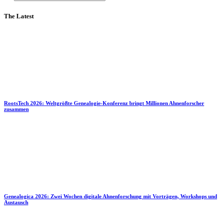
The Latest
RootsTech 2026: Weltgrößte Genealogie-Konferenz bringt Millionen Ahnenforscher
zusammen
Genealogica 2026: Zwei Wochen digitale Ahnenforschung mit Vorträgen, Workshops und
Austausch