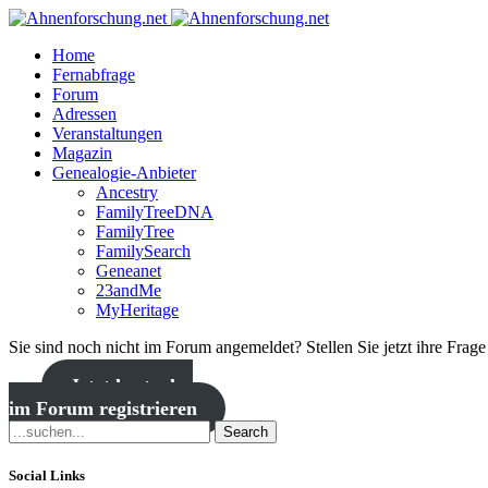
Home
Fernabfrage
Forum
Adressen
Veranstaltungen
Magazin
Genealogie-Anbieter
Ancestry
FamilyTreeDNA
FamilyTree
FamilySearch
Geneanet
23andMe
MyHeritage
Sie sind noch nicht im Forum angemeldet? Stellen Sie jetzt ihre Frag
Jetzt kostenlos
im Forum registrieren
Search
Social Links