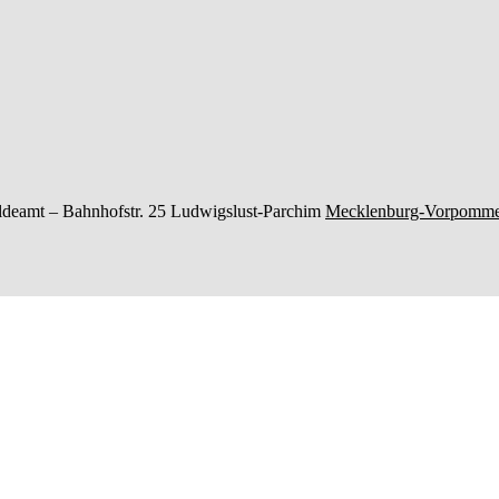
ldeamt –
Bahnhofstr. 25
Ludwigslust-Parchim
Mecklenburg-Vorpomm