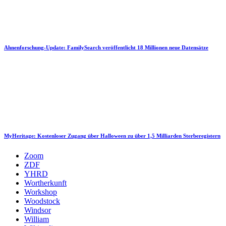
Ahnenforschung-Update: FamilySearch veröffentlicht 18 Millionen neue Datensätze
MyHeritage: Kostenloser Zugang über Halloween zu über 1,5 Milliarden Sterberegistern
Zoom
ZDF
YHRD
Wortherkunft
Workshop
Woodstock
Windsor
William