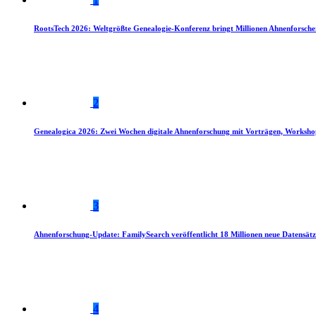
RootsTech 2026: Weltgrößte Genealogie-Konferenz bringt Millionen Ahnenforsch
2
Genealogica 2026: Zwei Wochen digitale Ahnenforschung mit Vorträgen, Worksho
3
Ahnenforschung-Update: FamilySearch veröffentlicht 18 Millionen neue Datensätz
4