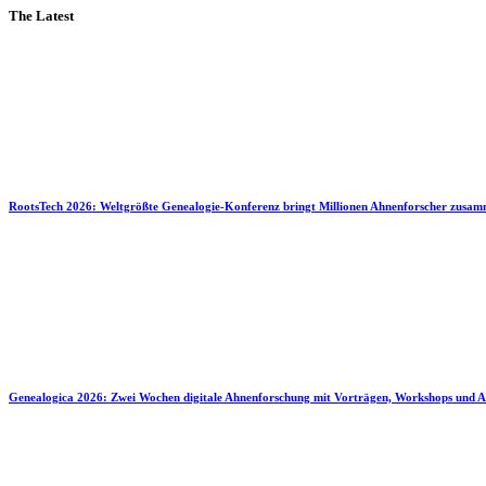
The Latest
RootsTech 2026: Weltgrößte Genealogie-Konferenz bringt Millionen Ahnenforscher zusa
Genealogica 2026: Zwei Wochen digitale Ahnenforschung mit Vorträgen, Workshops und A