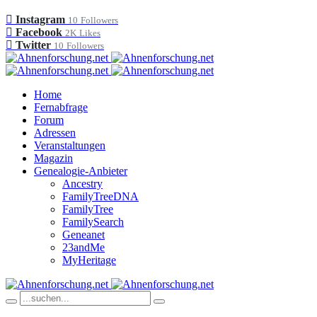
Instagram
10
Followers
Facebook
2K
Likes
Twitter
10
Followers
Home
Fernabfrage
Forum
Adressen
Veranstaltungen
Magazin
Genealogie-Anbieter
Ancestry
FamilyTreeDNA
FamilyTree
FamilySearch
Geneanet
23andMe
MyHeritage