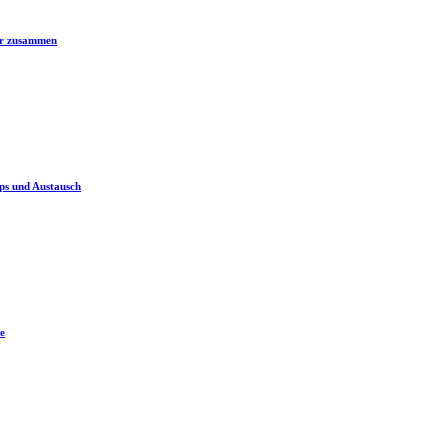
er zusammen
ps und Austausch
e