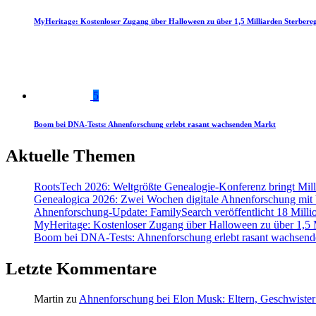
MyHeritage: Kostenloser Zugang über Halloween zu über 1,5 Milliarden Sterbereg
5
Boom bei DNA-Tests: Ahnenforschung erlebt rasant wachsenden Markt
Aktuelle Themen
RootsTech 2026: Weltgrößte Genealogie-Konferenz bringt Mi
Genealogica 2026: Zwei Wochen digitale Ahnenforschung mit
Ahnenforschung-Update: FamilySearch veröffentlicht 18 Milli
MyHeritage: Kostenloser Zugang über Halloween zu über 1,5 Mi
Boom bei DNA-Tests: Ahnenforschung erlebt rasant wachsend
Letzte Kommentare
Martin
zu
Ahnenforschung bei Elon Musk: Eltern, Geschwister