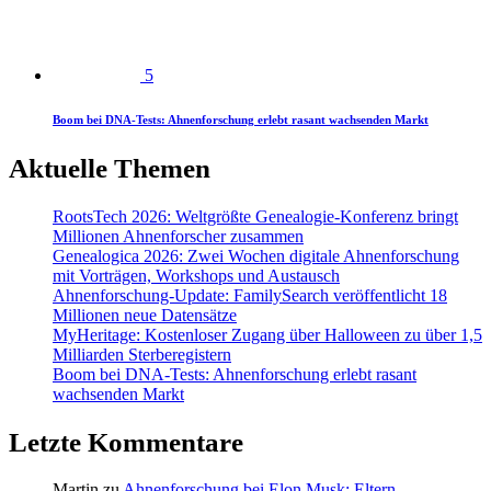
5
Boom bei DNA-Tests: Ahnenforschung erlebt rasant wachsenden Markt
Aktuelle Themen
RootsTech 2026: Weltgrößte Genealogie-Konferenz bringt
Millionen Ahnenforscher zusammen
Genealogica 2026: Zwei Wochen digitale Ahnenforschung
mit Vorträgen, Workshops und Austausch
Ahnenforschung-Update: FamilySearch veröffentlicht 18
Millionen neue Datensätze
MyHeritage: Kostenloser Zugang über Halloween zu über 1,5
Milliarden Sterberegistern
Boom bei DNA-Tests: Ahnenforschung erlebt rasant
wachsenden Markt
Letzte Kommentare
Martin
zu
Ahnenforschung bei Elon Musk: Eltern,