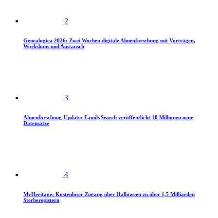
2
Genealogica 2026: Zwei Wochen digitale Ahnenforschung mit Vorträgen,
Workshops und Austausch
3
Ahnenforschung-Update: FamilySearch veröffentlicht 18 Millionen neue
Datensätze
4
MyHeritage: Kostenloser Zugang über Halloween zu über 1,5 Milliarden
Sterberegistern