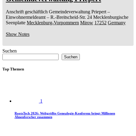
Anschrift geschäftlich
Gemeindeverwaltung Priepert
–
Einwohnermeldeamt –
R.-Breitscheid-Str. 24
Mecklenburgische
Seenplatte
Mecklenburg-Vorpommern
Mirow
17252
Germany
Show Notes
Suchen
Suchen
Top Themen
1
RootsTech 2026: Weltgrößte Genealogie-Konferenz bringt Millionen
Ahnenforscher zusammen