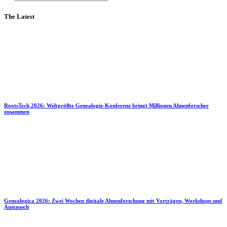
The Latest
RootsTech 2026: Weltgrößte Genealogie-Konferenz bringt Millionen Ahnenforscher
zusammen
Genealogica 2026: Zwei Wochen digitale Ahnenforschung mit Vorträgen, Workshops und
Austausch