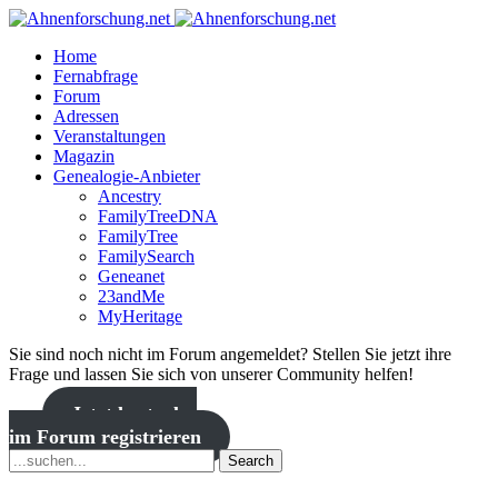
Home
Fernabfrage
Forum
Adressen
Veranstaltungen
Magazin
Genealogie-Anbieter
Ancestry
FamilyTreeDNA
FamilyTree
FamilySearch
Geneanet
23andMe
MyHeritage
Sie sind noch nicht im Forum angemeldet? Stellen Sie jetzt ihre
Frage und lassen Sie sich von unserer Community helfen!
Jetzt kostenlos
im Forum registrieren
Search