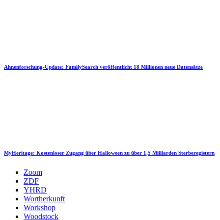
Ahnenforschung-Update: FamilySearch veröffentlicht 18 Millionen neue Datensätze
MyHeritage: Kostenloser Zugang über Halloween zu über 1,5 Milliarden Sterberegistern
Zoom
ZDF
YHRD
Wortherkunft
Workshop
Woodstock