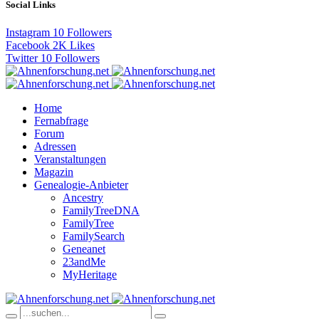
Social Links
Instagram
10
Followers
Facebook
2K
Likes
Twitter
10
Followers
Home
Fernabfrage
Forum
Adressen
Veranstaltungen
Magazin
Genealogie-Anbieter
Ancestry
FamilyTreeDNA
FamilyTree
FamilySearch
Geneanet
23andMe
MyHeritage