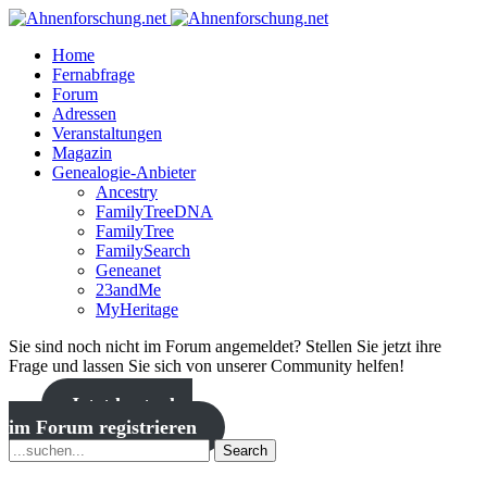
Home
Fernabfrage
Forum
Adressen
Veranstaltungen
Magazin
Genealogie-Anbieter
Ancestry
FamilyTreeDNA
FamilyTree
FamilySearch
Geneanet
23andMe
MyHeritage
Sie sind noch nicht im Forum angemeldet? Stellen Sie jetzt ihre
Frage und lassen Sie sich von unserer Community helfen!
Jetzt kostenlos
im Forum registrieren
Search