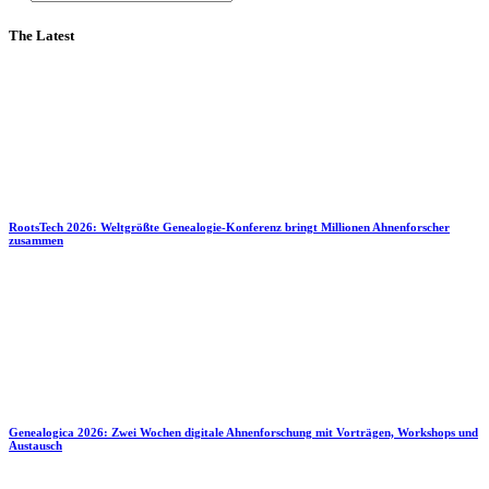
The Latest
RootsTech 2026: Weltgrößte Genealogie-Konferenz bringt Millionen Ahnenforscher
zusammen
Genealogica 2026: Zwei Wochen digitale Ahnenforschung mit Vorträgen, Workshops und
Austausch