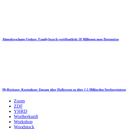
Ahnenforschung-Update: FamilySearch veröffentlicht 18 Millionen neue Datensätze
MyHeritage: Kostenloser Zugang über Halloween zu über 1,5 Milliarden Sterberegistern
Zoom
ZDF
YHRD
Wortherkunft
Workshop
Woodstock