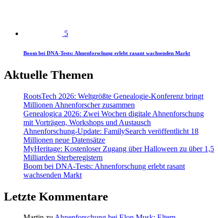
5
Boom bei DNA-Tests: Ahnenforschung erlebt rasant wachsenden Markt
Aktuelle Themen
RootsTech 2026: Weltgrößte Genealogie-Konferenz bringt
Millionen Ahnenforscher zusammen
Genealogica 2026: Zwei Wochen digitale Ahnenforschung
mit Vorträgen, Workshops und Austausch
Ahnenforschung-Update: FamilySearch veröffentlicht 18
Millionen neue Datensätze
MyHeritage: Kostenloser Zugang über Halloween zu über 1,5
Milliarden Sterberegistern
Boom bei DNA-Tests: Ahnenforschung erlebt rasant
wachsenden Markt
Letzte Kommentare
Martin
zu
Ahnenforschung bei Elon Musk: Eltern,