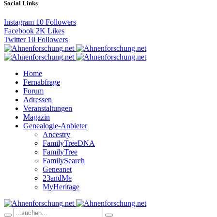
Social Links
Instagram
10
Followers
Facebook
2K
Likes
Twitter
10
Followers
Home
Fernabfrage
Forum
Adressen
Veranstaltungen
Magazin
Genealogie-Anbieter
Ancestry
FamilyTreeDNA
FamilyTree
FamilySearch
Geneanet
23andMe
MyHeritage