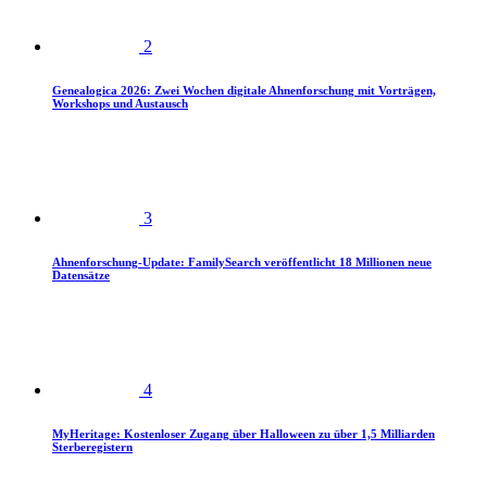
2
Genealogica 2026: Zwei Wochen digitale Ahnenforschung mit Vorträgen,
Workshops und Austausch
3
Ahnenforschung-Update: FamilySearch veröffentlicht 18 Millionen neue
Datensätze
4
MyHeritage: Kostenloser Zugang über Halloween zu über 1,5 Milliarden
Sterberegistern