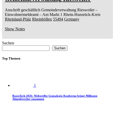
Anschrift geschäftlich
Gemeindeverwaltung Riesweiler
–
Einwohnermeldeamt –
Am Markt 1
Rhein-Hunsrück-Kreis
Rheinland-Pfalz
Rheinböllen
55494
Germany
Show Notes
Suchen
Suchen
Top Themen
1
RootsTech 2026: Weltgrößte Genealogie-Konferenz bringt Millionen
Ahnenforscher zusammen