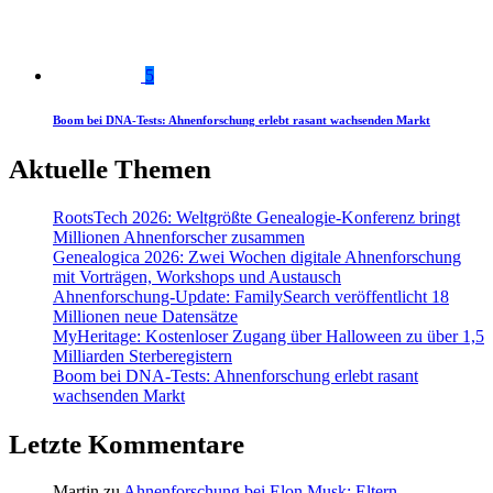
5
Boom bei DNA-Tests: Ahnenforschung erlebt rasant wachsenden Markt
Aktuelle Themen
RootsTech 2026: Weltgrößte Genealogie-Konferenz bringt
Millionen Ahnenforscher zusammen
Genealogica 2026: Zwei Wochen digitale Ahnenforschung
mit Vorträgen, Workshops und Austausch
Ahnenforschung-Update: FamilySearch veröffentlicht 18
Millionen neue Datensätze
MyHeritage: Kostenloser Zugang über Halloween zu über 1,5
Milliarden Sterberegistern
Boom bei DNA-Tests: Ahnenforschung erlebt rasant
wachsenden Markt
Letzte Kommentare
Martin
zu
Ahnenforschung bei Elon Musk: Eltern,