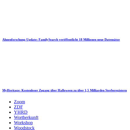
Ahnenforschung-Update: FamilySearch veröffentlicht 18 Millionen neue Datensätze
MyHeritage: Kostenloser Zugang über Halloween zu über 1,5 Milliarden Sterberegistern
Zoom
ZDF
YHRD
Wortherkunft
Workshop
Woodstock