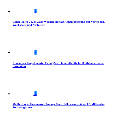
2
Genealogica 2026: Zwei Wochen digitale Ahnenforschung mit Vorträgen,
Workshops und Austausch
3
Ahnenforschung-Update: FamilySearch veröffentlicht 18 Millionen neue
Datensätze
4
MyHeritage: Kostenloser Zugang über Halloween zu über 1,5 Milliarden
Sterberegistern