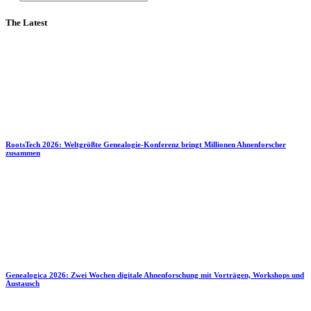
The Latest
RootsTech 2026: Weltgrößte Genealogie-Konferenz bringt Millionen Ahnenforscher
zusammen
Genealogica 2026: Zwei Wochen digitale Ahnenforschung mit Vorträgen, Workshops und
Austausch