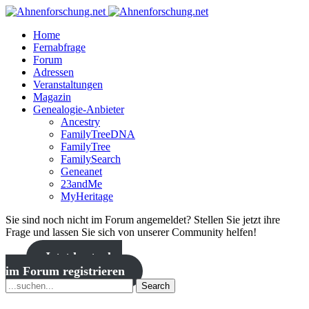
Home
Fernabfrage
Forum
Adressen
Veranstaltungen
Magazin
Genealogie-Anbieter
Ancestry
FamilyTreeDNA
FamilyTree
FamilySearch
Geneanet
23andMe
MyHeritage
Sie sind noch nicht im Forum angemeldet? Stellen Sie jetzt ihre
Frage und lassen Sie sich von unserer Community helfen!
Jetzt kostenlos
im Forum registrieren
Search