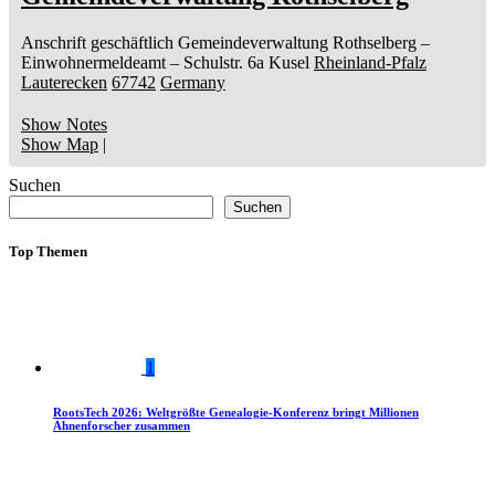
Anschrift geschäftlich
Gemeindeverwaltung Rothselberg
–
Einwohnermeldeamt –
Schulstr. 6a
Kusel
Rheinland-Pfalz
Lauterecken
67742
Germany
Show Notes
Show Map
|
Suchen
Suchen
Top Themen
1
RootsTech 2026: Weltgrößte Genealogie-Konferenz bringt Millionen
Ahnenforscher zusammen