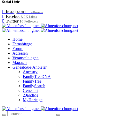
Social Links
Instagram
10
Followers
Facebook
2K
Likes
Twitter
10
Followers
Home
Fernabfrage
Forum
Adressen
Veranstaltungen
Magazin
Genealogie-Anbieter
Ancestry
FamilyTreeDNA
FamilyTree
FamilySearch
Geneanet
23andMe
MyHeritage