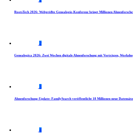
RootsTech 2026: Weltgrößte Genealogie-Konferenz bringt Millionen Ahnenforsch
2
Genealogica 2026: Zwei Wochen digitale Ahnenforschung mit Vorträgen, Worksho
3
Ahnenforschung-Update: FamilySearch veröffentlicht 18 Millionen neue Datensätz
4