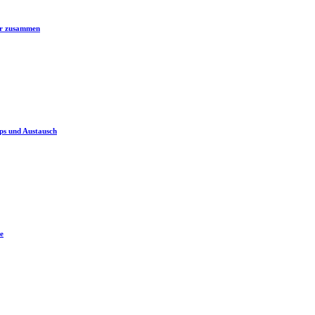
er zusammen
ps und Austausch
e