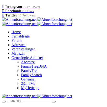
Instagram
10
Followers
Facebook
2K
Likes
Twitter
10
Followers
Home
Fernabfrage
Forum
Adressen
Veranstaltungen
Magazin
Genealogie-Anbieter
Ancestry
FamilyTreeDNA
FamilyTree
FamilySearch
Geneanet
23andMe
MyHeritage