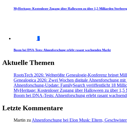
MyHeritage: Kostenloser Zugang über Halloween zu über 1,5 Milliarden Sterbereg
5
Boom bei DNA-Tests: Ahnenforschung erlebt rasant wachsenden Markt
Aktuelle Themen
RootsTech 2026: Weltgrößte Genealogie-Konferenz bringt Mi
Genealogica 2026: Zwei Wochen digitale Ahnenforschung mit
Ahnenforschung-Update: FamilySearch veröffentlicht 18 Milli
MyHeritage: Kostenloser Zugang über Halloween zu über 1,5 Mi
Boom bei DNA-Tests: Ahnenforschung erlebt rasant wachsend
Letzte Kommentare
Martin
zu
Ahnenforschung bei Elon Musk: Eltern, Geschwister