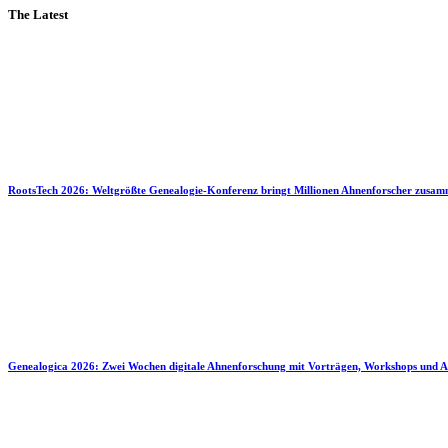
The Latest
RootsTech 2026: Weltgrößte Genealogie-Konferenz bringt Millionen Ahnenforscher zusa
Genealogica 2026: Zwei Wochen digitale Ahnenforschung mit Vorträgen, Workshops und A