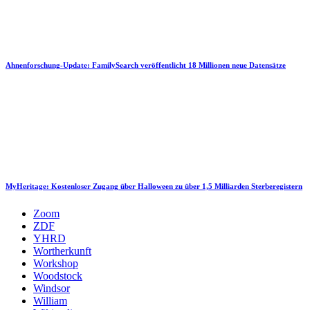
Ahnenforschung-Update: FamilySearch veröffentlicht 18 Millionen neue Datensätze
MyHeritage: Kostenloser Zugang über Halloween zu über 1,5 Milliarden Sterberegistern
Zoom
ZDF
YHRD
Wortherkunft
Workshop
Woodstock
Windsor
William