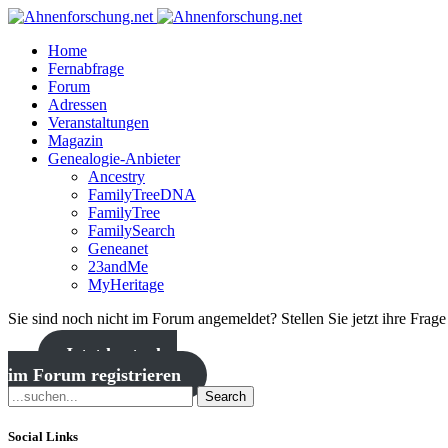
Home
Fernabfrage
Forum
Adressen
Veranstaltungen
Magazin
Genealogie-Anbieter
Ancestry
FamilyTreeDNA
FamilyTree
FamilySearch
Geneanet
23andMe
MyHeritage
Sie sind noch nicht im Forum angemeldet? Stellen Sie jetzt ihre Frag
Jetzt kostenlos
im Forum registrieren
Search
Social Links