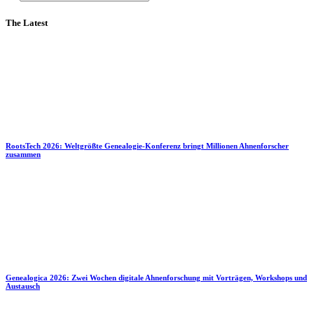
The Latest
RootsTech 2026: Weltgrößte Genealogie-Konferenz bringt Millionen Ahnenforscher
zusammen
Genealogica 2026: Zwei Wochen digitale Ahnenforschung mit Vorträgen, Workshops und
Austausch