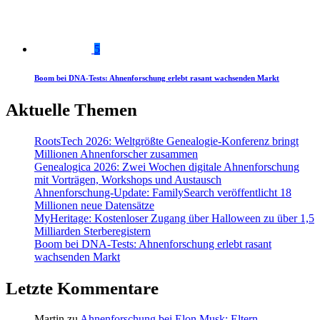
5
Boom bei DNA-Tests: Ahnenforschung erlebt rasant wachsenden Markt
Aktuelle Themen
RootsTech 2026: Weltgrößte Genealogie-Konferenz bringt
Millionen Ahnenforscher zusammen
Genealogica 2026: Zwei Wochen digitale Ahnenforschung
mit Vorträgen, Workshops und Austausch
Ahnenforschung-Update: FamilySearch veröffentlicht 18
Millionen neue Datensätze
MyHeritage: Kostenloser Zugang über Halloween zu über 1,5
Milliarden Sterberegistern
Boom bei DNA-Tests: Ahnenforschung erlebt rasant
wachsenden Markt
Letzte Kommentare
Martin
zu
Ahnenforschung bei Elon Musk: Eltern,