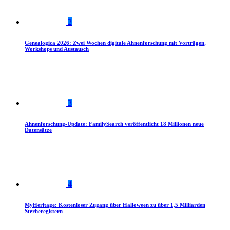
2
Genealogica 2026: Zwei Wochen digitale Ahnenforschung mit Vorträgen,
Workshops und Austausch
3
Ahnenforschung-Update: FamilySearch veröffentlicht 18 Millionen neue
Datensätze
4
MyHeritage: Kostenloser Zugang über Halloween zu über 1,5 Milliarden
Sterberegistern