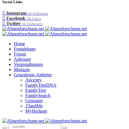
Social Links
Instagram
10
Followers
Facebook
2K
Likes
Twitter
10
Followers
Home
Fernabfrage
Forum
Adressen
Veranstaltungen
Magazin
Genealogie-Anbieter
Ancestry
FamilyTreeDNA
FamilyTree
FamilySearch
Geneanet
23andMe
MyHeritage