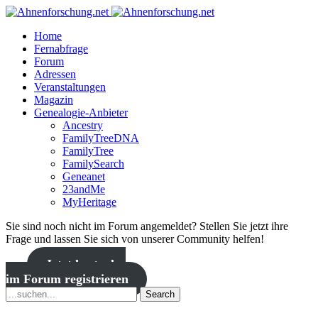
Home
Fernabfrage
Forum
Adressen
Veranstaltungen
Magazin
Genealogie-Anbieter
Ancestry
FamilyTreeDNA
FamilyTree
FamilySearch
Geneanet
23andMe
MyHeritage
Sie sind noch nicht im Forum angemeldet? Stellen Sie jetzt ihre
Frage und lassen Sie sich von unserer Community helfen!
Jetzt kostenlos
im Forum registrieren
Search