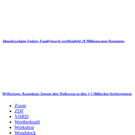
Ahnenforschung-Update: FamilySearch veröffentlicht 18 Millionen neue Datensätze
MyHeritage: Kostenloser Zugang über Halloween zu über 1,5 Milliarden Sterberegistern
Zoom
ZDF
YHRD
Wortherkunft
Workshop
Woodstock