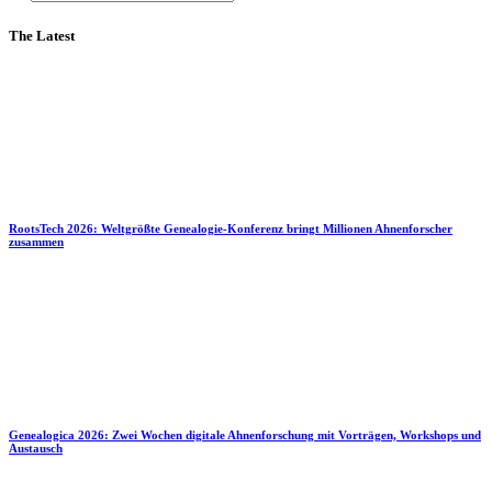
The Latest
RootsTech 2026: Weltgrößte Genealogie-Konferenz bringt Millionen Ahnenforscher
zusammen
Genealogica 2026: Zwei Wochen digitale Ahnenforschung mit Vorträgen, Workshops und
Austausch