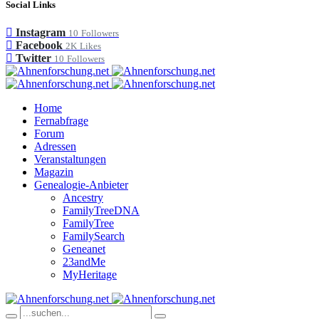
Social Links
Instagram
10
Followers
Facebook
2K
Likes
Twitter
10
Followers
Home
Fernabfrage
Forum
Adressen
Veranstaltungen
Magazin
Genealogie-Anbieter
Ancestry
FamilyTreeDNA
FamilyTree
FamilySearch
Geneanet
23andMe
MyHeritage