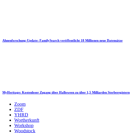
Ahnenforschung-Update: FamilySearch veröffentlicht 18 Millionen neue Datensätze
MyHeritage: Kostenloser Zugang über Halloween zu über 1,5 Milliarden Sterberegistern
Zoom
ZDF
YHRD
Wortherkunft
Workshop
Woodstock