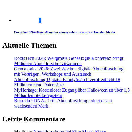
5
Boom bei DNA-Tests: Ahnenforschung erlebt rasant wachsenden Markt
Aktuelle Themen
RootsTech 2026: Weltgrößte Genealogie-Konferenz bringt
Millionen Ahnenforscher zusammen
Genealogica 2026: Zwei Wochen digitale Ahnenforschung
mit Vorträgen, Workshops und Austausch
Ahnenforschung-Update: FamilySearch veröffentlicht 18
Millionen neue Datensätze
MyHeritage: Kostenloser Zugang über Halloween zu über 1,5
Milliarden Sterberegistern
Boom bei DNA-Tests: Ahnenforschung erlebt rasant
wachsenden Markt
Letzte Kommentare
Martin
zu
Ahnenforschung bei Elon Musk: Eltern,