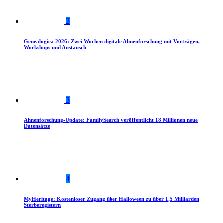
2
Genealogica 2026: Zwei Wochen digitale Ahnenforschung mit Vorträgen,
Workshops und Austausch
3
Ahnenforschung-Update: FamilySearch veröffentlicht 18 Millionen neue
Datensätze
4
MyHeritage: Kostenloser Zugang über Halloween zu über 1,5 Milliarden
Sterberegistern