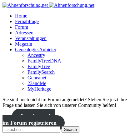
Home
Fernabfrage
Forum
Adressen
Veranstaltungen
Magazin
Genealogie-Anbieter
Ancestry
FamilyTreeDNA
FamilyTree
FamilySearch
Geneanet
23andMe
MyHeritage
Sie sind noch nicht im Forum angemeldet? Stellen Sie jetzt ihre
Frage und lassen Sie sich von unserer Community helfen!
Jetzt kostenlos
im Forum registrieren
Search