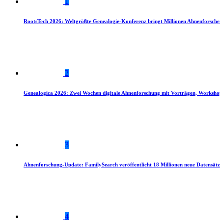
1
RootsTech 2026: Weltgrößte Genealogie-Konferenz bringt Millionen Ahnenforsch
2
Genealogica 2026: Zwei Wochen digitale Ahnenforschung mit Vorträgen, Worksho
3
Ahnenforschung-Update: FamilySearch veröffentlicht 18 Millionen neue Datensätz
4