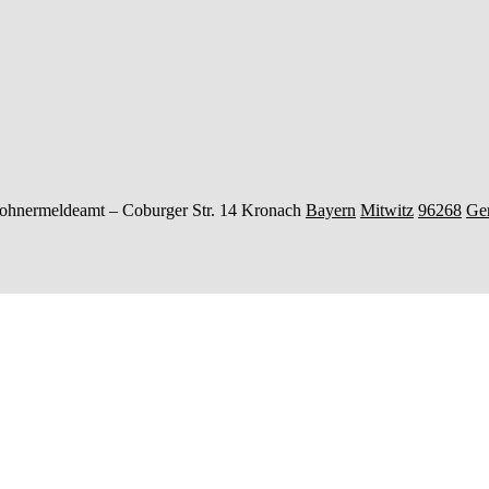
ohnermeldeamt –
Coburger Str. 14
Kronach
Bayern
Mitwitz
96268
Ge