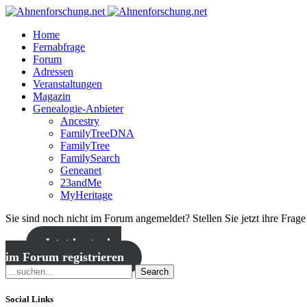
Home
Fernabfrage
Forum
Adressen
Veranstaltungen
Magazin
Genealogie-Anbieter
Ancestry
FamilyTreeDNA
FamilyTree
FamilySearch
Geneanet
23andMe
MyHeritage
Sie sind noch nicht im Forum angemeldet? Stellen Sie jetzt ihre Frag
Jetzt kostenlos
im Forum registrieren
Search
Social Links