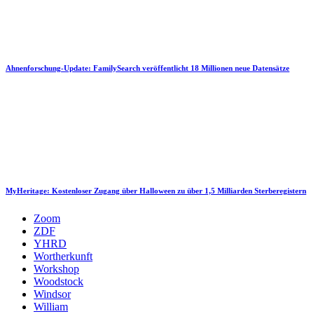
Ahnenforschung-Update: FamilySearch veröffentlicht 18 Millionen neue Datensätze
MyHeritage: Kostenloser Zugang über Halloween zu über 1,5 Milliarden Sterberegistern
Zoom
ZDF
YHRD
Wortherkunft
Workshop
Woodstock
Windsor
William