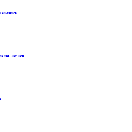
er zusammen
ps und Austausch
e