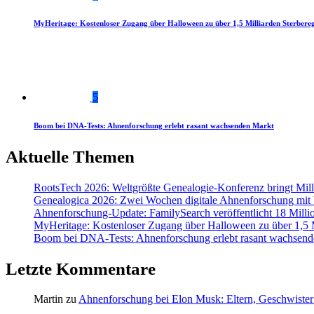
MyHeritage: Kostenloser Zugang über Halloween zu über 1,5 Milliarden Sterbereg
5
Boom bei DNA-Tests: Ahnenforschung erlebt rasant wachsenden Markt
Aktuelle Themen
RootsTech 2026: Weltgrößte Genealogie-Konferenz bringt Mi
Genealogica 2026: Zwei Wochen digitale Ahnenforschung mit
Ahnenforschung-Update: FamilySearch veröffentlicht 18 Milli
MyHeritage: Kostenloser Zugang über Halloween zu über 1,5 Mi
Boom bei DNA-Tests: Ahnenforschung erlebt rasant wachsend
Letzte Kommentare
Martin
zu
Ahnenforschung bei Elon Musk: Eltern, Geschwister