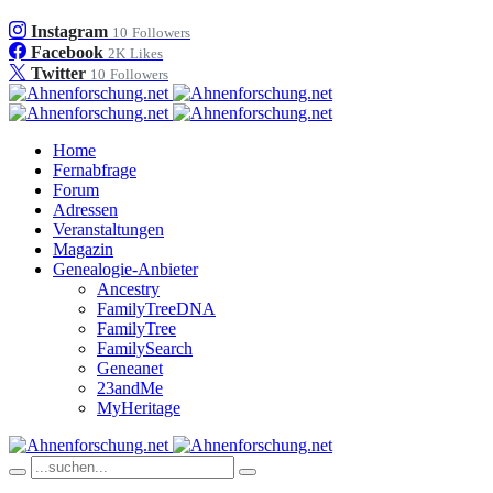
Instagram
10
Followers
Facebook
2K
Likes
Twitter
10
Followers
Home
Fernabfrage
Forum
Adressen
Veranstaltungen
Magazin
Genealogie-Anbieter
Ancestry
FamilyTreeDNA
FamilyTree
FamilySearch
Geneanet
23andMe
MyHeritage