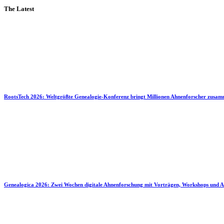
The Latest
RootsTech 2026: Weltgrößte Genealogie-Konferenz bringt Millionen Ahnenforscher zusa
Genealogica 2026: Zwei Wochen digitale Ahnenforschung mit Vorträgen, Workshops und A