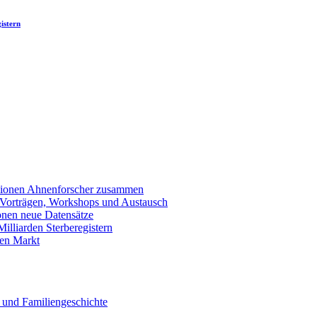
istern
llionen Ahnenforscher zusammen
 Vorträgen, Workshops und Austausch
onen neue Datensätze
lliarden Sterberegistern
en Markt
 und Familiengeschichte